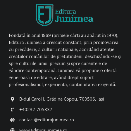
Fondată în anul 1969 (primele cărți au apărut în 1970),
Editura Junimea a crescut constant, prin promovarea,
cu precădere, a culturii naţionale, acordând atenţie
creaţiilor românilor de pretutindeni, deschizându-se şi
spre culturile lumii, precum şi spre curentele de
gândire contemporană. Junimea vă propune o ofertă
generoasă de editare, având drept suport
profesionalismul, experiența, continuitatea exigentă.
B-dul Carol I, Grădina Copou, 700506, Iași
+40232-705837
contact@editurajunimea.ro
www.EdituraJunimea.ro