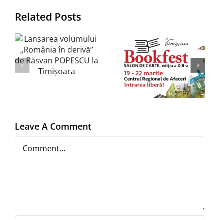
JUNIMEA la
Related Posts
Salonul
i
BOOKFEST
Clubul JUN
a
Timișoara,
SCRIPTOR
”
19-22
ediția nr.
n
martie
261
2025,
Centrul
a
Leave A Comment
Regional
Comment
de Afaceri
(CRAFT)