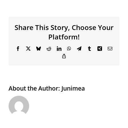
Share This Story, Choose Your
Platform!
Facebook
X
Bluesky
Reddit
LinkedIn
WhatsApp
Telegram
Tumblr
Xing
Email
Copy
Link
About the Author:
Junimea
EDITURA