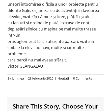
uneori întocmirea dificilă a unor proiecte pentru
dife­rite Gale, organizarea de activităţi în favoarea
elevilor, vizite în cămine şi licee, plăţi în şcoli
cu facturi şi ordine de plată, extrase de cont,
deplasări zilnice cu maşina pe mai multe trasee
într-un
oraş aglomerat fără suficiente parcări, vizite în
spitale la elevii bolnavi, multe şi iar multe
probleme,
care parcă nu mai aveau sfârşit.
Victor GEANGALĂU
By
Junimea
|
28 februarie 2020
|
Noutăţi
|
0 Comments
Share This Story, Choose Your