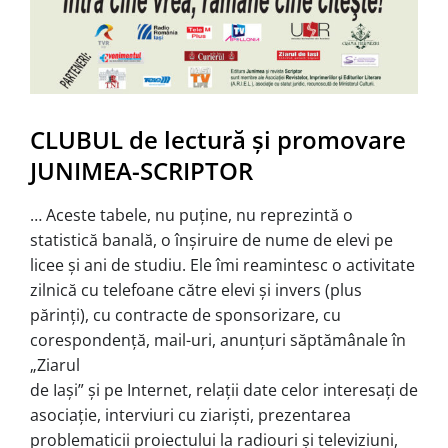
CLUBUL de lectură şi promovare
JUNIMEA-SCRIPTOR
… Aceste tabele, nu puţine, nu reprezintă o
statistică banală, o înşiruire de nume de elevi pe
licee şi ani de studiu. Ele îmi reamintesc o activitate
zilnică cu telefoane către elevi şi invers (plus
părinţi), cu contracte de sponso­rizare, cu
corespondenţă, mail-uri, anunţuri săptă­mânale în
„Ziarul
de Iaşi” şi pe Internet, relaţii date celor interesaţi de
asociaţie, interviuri cu ziarişti, prezentarea
problematicii proiectului la radiouri şi televiziuni,