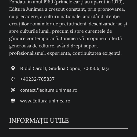
Fondată în anul 1969 (primele cărți au apărut în 1970),
Editura Junimea a crescut constant, prin promovarea,
cu precădere, a culturii naţionale, acordând atenţie
creaţiilor românilor de pretutindeni, deschizându-se şi
spre culturile lumii, precum şi spre curentele de
gândire contemporană. Junimea vă propune o ofertă
generoasă de editare, având drept suport
profesionalismul, experiența, continuitatea exigentă.
B-dul Carol I, Grădina Copou, 700506, Iași
+40232-705837
contact@editurajunimea.ro
www.EdituraJunimea.ro
INFORMAŢII UTILE