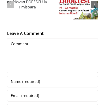
”
19-22
SCRIPTOR
n
martie
ediția nr.
2025,
261
Centrul
a
Leave A Comment
Regional
Comment
de Afaceri
(CRAFT)