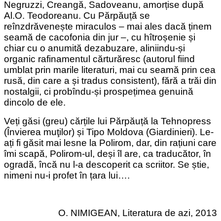
Negruzzi, Creangă, Sadoveanu, amorțise după
Al.O. Teodoreanu. Cu Părpăuță se
reînzdrăvenește miraculos – mai ales dacă ținem
seamă de cacofonia din jur –, cu hîtroșenie și
chiar cu o anumită dezabuzare, aliniindu-și
organic rafinamentul cărturăresc (autorul fiind
umblat prin marile literaturi, mai cu seamă prin cea
rusă, din care a și tradus consistent), fără a trăi din
nostalgii, ci probîndu-și prospețimea genuină
dincolo de ele.
Veți găsi (greu) cărțile lui Părpăuță la Tehnopress
(Învierea muţilor) și Tipo Moldova (Giardinieri). Le-
ați fi găsit mai lesne la Polirom, dar, din rațiuni care
îmi scapă, Polirom-ul, deși îl are, ca traducător, în
ogradă, încă nu l-a descoperit ca scriitor. Se știe,
nimeni nu-i profet în țara lui….
O. NIMIGEAN, Literatura de azi, 2013