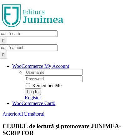
Skip
to
content
Search
for:
Search
for:
WooCommerce My Account
Username:
Password:
Remember Me
Register
WooCommerce Cart
0
Anteriorul
Următorul
CLUBUL de lectură şi promovare JUNIMEA-
SCRIPTOR