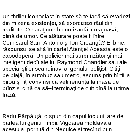
Un thriller iconoclast în stare să te facă să evadezi
din mizeria existenţei, să exorcizezi răul din
realitate. O naraţiune hipnotizantă, curajoasă,
plină de umor. Ce alăturare poate fi între
Comisarul San–Antonio şi Ion Creangă? Ei bine,
răspunsul se află în carte! Atenţie! Aceasta este o
capodoperă! Un policier mai surprinzător şi mai
inteligent decît ale lui Raymond Chandler sau ale
specialiştilor scandinavi ai genului poliţist. Citiţi–l
pe plajă, în autobuz sau metro, ascuns prin hîrtii la
birou şi fiţi convinşi ca veţi renunţa la masa de
prînz şi cină ca să–l terminaţi de citit pînă la ultima
frază.
Radu Părpăuță, o spun din capul locului, are de
partea lui geniul limbii. Vigoarea moldavă a
acestuia, pornită din Neculce și trecînd prin