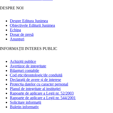
DESPRE NOI
Despre Editura Junimea
Obiectivele Editurii Junimea
Echipa
Dosar de presă
Anunţuri
INFORMAȚII INTERES PUBLIC
Achiziții publice
Avertizor de integritate
Bilanțuri contabile
Cod etic/deontologic/de conduită
Declarații de avere și de interese
Protecția datelor cu caracter personal
Planul de integritate al instituției
Rapoarte de aplicare a Legii nr. 52/2003
Rapoarte de aplicare a Legii nr. 544/2001
Solicitare informații
Buletin informativ