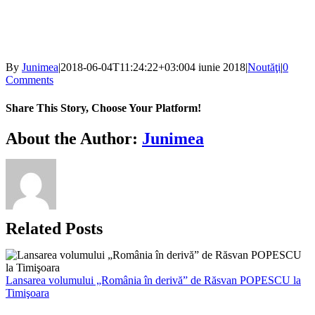
By
Junimea
|
2018-06-04T11:24:22+03:00
4 iunie 2018
|
Noutăţi
|
0
Comments
Share This Story, Choose Your Platform!
Facebook
X
Bluesky
Reddit
LinkedIn
WhatsApp
Telegram
Tumblr
Xing
Email
Copy
About the Author:
Junimea
Link
Related Posts
Lansarea volumului „România în derivă” de Răsvan POPESCU la
Timişoara