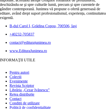
naţionale, acordând atenţie creaţiilor românilor de pretutindeni,
deschizându-se şi spre culturile lumii, precum şi spre curentele de
gândire contemporană. Junimea vă propune o ofertă generoasă de
editare, având drept suport profesionalismul, experiența, continuitatea
exigentă.
B-dul Carol I, Grădina Copou, 700506, Iași
+40232-705837
contact@editurajunimea.ro
www.EdituraJunimea.ro
INFORMAŢII UTILE
Pentru autori
Colecţii
Evenimente
Revista Scriptor
Librăria „Cezar Ivănescu”
Rețea distribuție
Contact
Condiţii de utilizare
Politică de confidențialitate