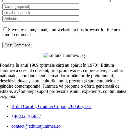
Save my name, email, and website in this browser for the next
time I comment.
Fondată în anul 1969 (primele cărți au apărut în 1970), Editura
Junimea a crescut constant, prin promovarea, cu precădere, a culturii
naţionale, acordând atenţie creaţiilor românilor de pretutindeni,
deschizându-se şi spre culturile lumii, precum şi spre curentele de
gândire contemporană. Junimea vă propune o ofertă generoasă de
editare, având drept suport profesionalismul, experiența, continuitatea
exigentă.
B-dul Carol I, Grădina Copou, 700506, Iași
+40232-705837
contact@editurajunimea.ro