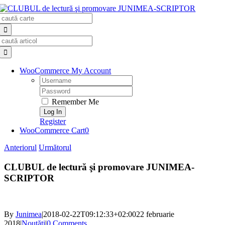
Skip
Search
to
for:
content
Search
for:
WooCommerce My Account
Username:
Password:
Remember Me
Register
WooCommerce Cart
0
Anteriorul
Următorul
CLUBUL de lectură şi promovare JUNIMEA-
SCRIPTOR
By
Junimea
|
2018-02-22T09:12:33+02:00
22 februarie
2018
|
Noutăţi
|
0 Comments