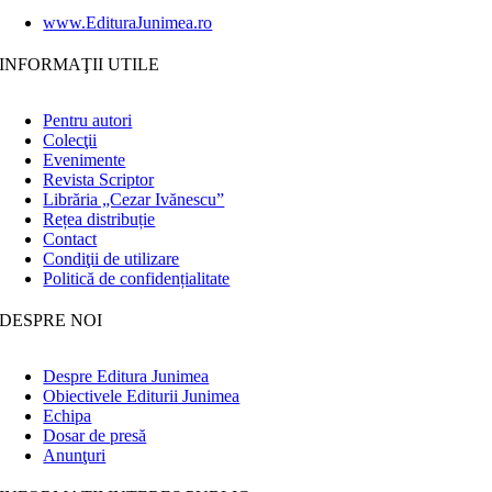
www.EdituraJunimea.ro
INFORMAŢII UTILE
Pentru autori
Colecţii
Evenimente
Revista Scriptor
Librăria „Cezar Ivănescu”
Rețea distribuție
Contact
Condiţii de utilizare
Politică de confidențialitate
DESPRE NOI
Despre Editura Junimea
Obiectivele Editurii Junimea
Echipa
Dosar de presă
Anunţuri