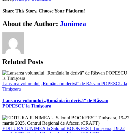
Share This Story, Choose Your Platform!
Facebook
X
Bluesky
Reddit
LinkedIn
WhatsApp
Telegram
Tumblr
Xing
Email
Copy
About the Author:
Junimea
Link
Related Posts
Lansarea volumului „România în derivă” de Răsvan POPESCU la
Timişoara
Lansarea volumului „România în derivă” de Răsvan
POPESCU la Timişoara
EDITURA JUNIMEA la Salonul BOOKFEST Timișoara, 19-22