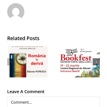
EDITURA
JUNIMEA la
Related Posts
Salonul
i
BOOKFEST
a
Timișoara,
Clubul JUN
”
19-22
SCRIPTOR
n
martie
ediția nr.
2025,
261
Centrul
Leave A Comment
a
Regional
Comment
de Afaceri