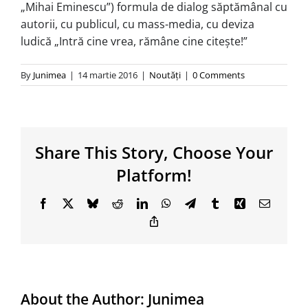
„Mihai Eminescu”) formula de dialog săptămânal cu
autorii, cu publicul, cu mass-media, cu deviza
ludică „Intră cine vrea, rămâne cine citeşte!”
By
Junimea
|
14 martie 2016
|
Noutăţi
|
0 Comments
Share This Story, Choose Your
Platform!
Facebook
X
Bluesky
Reddit
LinkedIn
WhatsApp
Telegram
Tumblr
Xing
Email
Copy
Link
About the Author:
Junimea