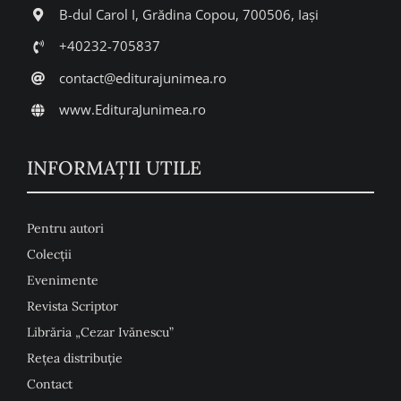
B-dul Carol I, Grădina Copou, 700506, Iași
+40232-705837
contact@editurajunimea.ro
www.EdituraJunimea.ro
INFORMAŢII UTILE
Pentru autori
Colecţii
Evenimente
Revista Scriptor
Librăria „Cezar Ivănescu”
Rețea distribuție
Contact