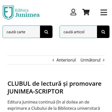
Skip
to
content
Search
Search
for:
for:
Anteriorul
Următorul
CLUBUL de lectură şi promovare
JUNIMEA-SCRIPTOR
Editura Junimea continuă (în al doilea an de
exprimare a Clubului de la Biblioteca universitară