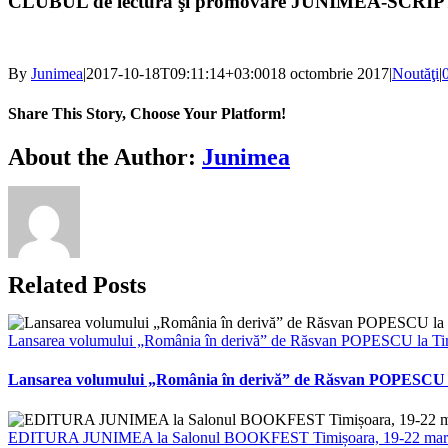
CLUBUL de lectură şi promovare JUNIMEA-SCRI
By
Junimea
|
2017-10-18T09:11:14+03:00
18 octombrie 2017
|
Noutăţi
|
Share This Story, Choose Your Platform!
Facebook
X
Bluesky
Reddit
LinkedIn
WhatsApp
Telegram
Tumblr
Xing
Email
Copy
About the Author:
Junimea
Link
Related Posts
Lansarea volumului „România în derivă” de Răsvan POPESCU la Ti
Lansarea volumului „România în derivă” de Răsvan POPESCU 
EDITURA JUNIMEA la Salonul BOOKFEST Timișoara, 19-22 martie