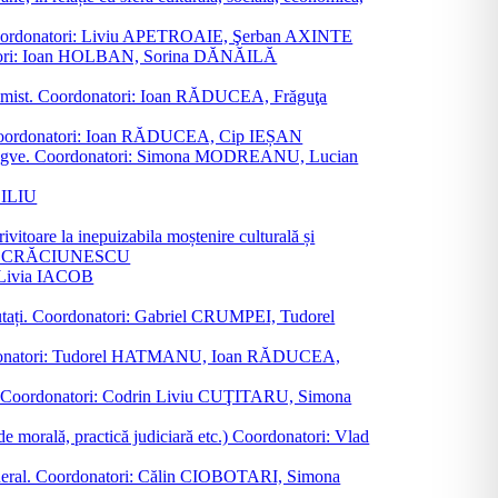
ane. Coordonatori: Liviu APETROAIE, Şerban AXINTE
ordonatori: Ioan HOLBAN, Sorina DĂNĂILĂ
al junimist. Coordonatori: Ioan RĂDUCEA, Frăguţa
 etc. Coordonatori: Ioan RĂDUCEA, Cip IEȘAN
ţii bilingve. Coordonatori: Simona MODREANU, Lucian
ASILIU
vitoare la inepuizabila moștenire culturală și
iliu CRĂCIUNESCU
, Livia IACOB
reputați. Coordonatori: Gabriel CRUMPEI, Tudorel
st. Coordonatori: Tudorel HATMANU, Ioan RĂDUCEA,
ană. Coordonatori: Codrin Liviu CUŢITARU, Simona
e de morală, practică judiciară etc.) Coordonatori: Vlad
în general. Coordonatori: Călin CIOBOTARI, Simona