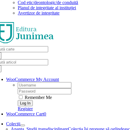
Cod etic/deontologic/de conduită
Planul de integritate al instituției
Avertizor de integritate
arch
:
arch
:
WooCommerce My Account
Username:
Password:
Remember Me
Register
WooCommerce Cart
0
Colecţii
Ananta. Studii transdisciplinare
Colecţia își propune să oglindească