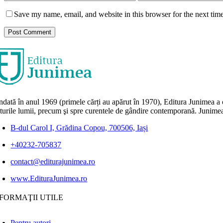
Save my name, email, and website in this browser for the next tim
dată în anul 1969 (primele cărți au apărut în 1970), Editura Junimea a c
lturile lumii, precum şi spre curentele de gândire contemporană. Junimea
B-dul Carol I, Grădina Copou, 700506, Iași
+40232-705837
contact@editurajunimea.ro
www.EdituraJunimea.ro
FORMAŢII UTILE
Pentru autori