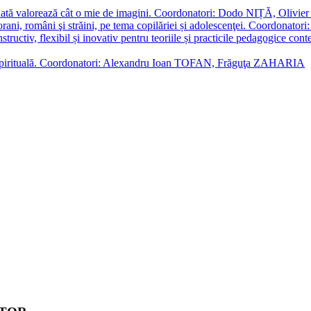
enată valorează cât o mie de imagini. Coordonatori: Dodo NIȚĂ, Oli
porani, români şi străini, pe tema copilăriei și adolescenţei. Coordo
constructiv, flexibil și inovativ pentru teoriile și practicile pedagogi
cție spirituală. Coordonatori: Alexandru Ioan TOFAN, Frăguţa ZAHARIA