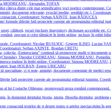
Simona MODREANU, Alexandru TOFAN
titorilor câteva dintre cele mai semnificative voci poetice contempor
i (amintiri, documente relevante, evocări inedite, reeditări etc.). Co
poeți consacraţi. Coordonatori: Șerban AXINTE, Ioan RĂDUCEA
ormate/ formule diferite față proiectele curente ale programului editori
sport, călătorii, jocuri (inclusiv lingvistice), dicţionare accesibile
mba română, precum şi celor tălmăciţi în limbi străine, inclusiv în edi
i culturale. Coordonatori: Nicolae BUSUIOC, Grigore ILISEI, Lucian V
erare. Coordonatori: Șerban AXINTE, Bogdan CREŢU
ea, colecția „Eminesciana” continuă să promoveze studii și documente pri
i CIMPOI (Chișinău), Theodor CODREANU, Simona MODREANU, Pomp
 Eminescu traduse în limbi străine. Coordonatori: Simona MODREANU
oordonatori: Ioan HOLBAN, Eugen URICARU
ictă specialitate, ci și note, amintiri, documente comentate de medici 
mule diferite față proiectele curente ale programului editorial junimi
 roman al lui Costache Olăreanu, promovează proza română contempor
tigiu, în domeniul dreptului (teoria, istoria, filosofia dreptului, problem
 este consacrată textelor de și despre teatru și artelor spectacolului 