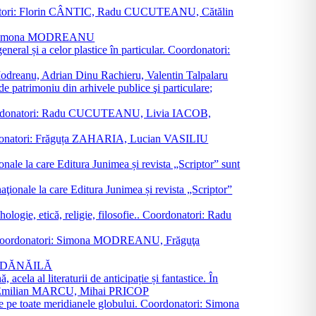
oordonatori: Florin CÂNTIC, Radu CUCUTEANU, Cătălin
INTE, Simona MODREANU
eneral și a celor plastice în particular. Coordonatori:
a Modreanu, Adrian Dinu Rachieru, Valentin Talpalaru
de patrimoniu din arhivele publice şi particulare;
ală. Coordonatori: Radu CUCUTEANU, Livia IACOB,
 Coordonatori: Frăguța ZAHARIA, Lucian VASILIU
ionale la care Editura Junimea și revista „Scriptor” sunt
 naţionale la care Editura Junimea și revista „Scriptor”
logie, etică, religie, filosofie.. Coordonatori: Radu
versal. Coordonatori: Simona MODREANU, Frăguţa
rina DĂNĂILĂ
 acela al literaturii de anticipație și fantastice. În
tori: Emilian MARCU, Mihai PRICOP
 de pe toate meridianele globului. Coordonatori: Simona