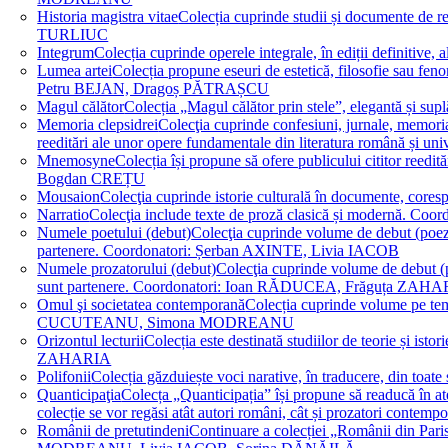
Historia magistra vitae
Colecția cuprinde studii și documente de 
TURLIUC
Integrum
Colecția cuprinde operele integrale, în ediții defini
Lumea artei
Colecția propune eseuri de estetică, filosofie sau feno
Petru BEJAN, Dragoș PĂTRAȘCU
Magul călător
Colecția „Magul călător prin stele”, elegantă și su
Memoria clepsidrei
Colecţia cuprinde confesiuni, jurnale, memorial
reeditări ale unor opere fundamentale din literatura română 
Mnemosyne
Colecția își propune să ofere publicului cititor re
Bogdan CREȚU
Mousaion
Colecţia cuprinde istorie culturală în documente, cor
Narratio
Colecţia include texte de proză clasică și modernă
Numele poetului (debut)
Colecţia cuprinde volume de debut (poezie)
partenere. Coordonatori: Șerban AXINTE, Livia IACOB
Numele prozatorului (debut)
Colecţia cuprinde volume de debut (pro
sunt partenere. Coordonatori: Ioan RĂDUCEA, Frăguța ZAH
Omul şi societatea contemporană
Colecția cuprinde volume pe teme
CUCUTEANU, Simona MODREANU
Orizontul lecturii
Colecția este destinată studiilor de teorie și i
ZAHARIA
Polifonii
Colecția găzduiește voci narative, în traducere, din 
Quanticipaţia
Colecța „Quanticipația” își propune să readucă în atenți
colecție se vor regăsi atât autori români, cât și prozatori cont
Românii de pretutindeni
Continuare a colecției „Românii din Paris