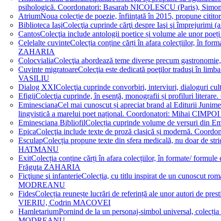
psihologică. Coordonatori: Basarab NICOLESCU (Paris), 
Atrium
Noua colecție de poezie, înființată în 2015, propune ci
Biblioteca Iaşi
Colecţia cuprinde cărţi despre Iaşi şi împrejurim
Cantos
Colecţia include antologii poetice și volume ale unor 
Celelalte cuvinte
Colecția conține cărți în afara colecțiilor, în f
ZAHARIA
Colocvialia
Colecţia abordează teme diverse precum gastronomie, 
Cuvinte migratoare
Colecţia este dedicată poeţilor traduşi în li
VASILIU
Dialog XXI
Colecţia cuprinde convorbiri, interviuri, dialogur
Efigii
Colecţia cuprinde, în esență, monografii și profiluri lit
Eminesciana
Cel mai cunoscut și apreciat brand al Editurii Junim
lingvistică a marelui poet național. Coordonatori: Miha
Eminesciana Bibliofil
Colecția cuprinde volume de versuri din
Epica
Colecţia include texte de proză clasică și modernă. C
Esculap
Colecția propune texte din sfera medicală, nu doar de str
HATMANU
Exit
Colecția conține cărți în afara colecțiilor, în formate/ for
Frăguţa ZAHARIA
Ficţiune şi infanterie
Colecția, cu titlu inspirat de un cunoscut
MODREANU
Fides
Colecția reunește lucrări de referință ale unor autori de pres
VIERIU, Codrin MACOVEI
Hamletarium
Pornind de la un personaj-simbol universal, colecția
MODREANU