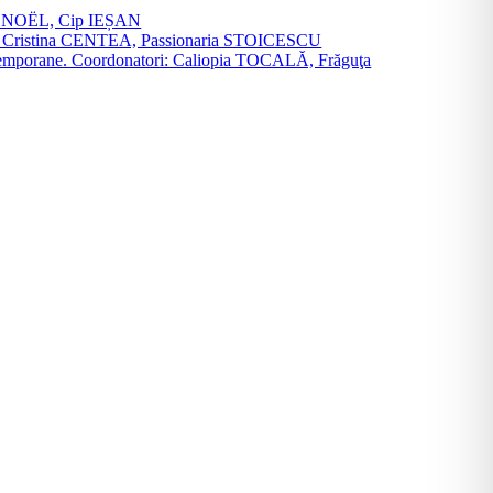
vier NOËL, Cip IEȘAN
natori: Cristina CENTEA, Passionaria STOICESCU
ce contemporane. Coordonatori: Caliopia TOCALĂ, Frăguţa