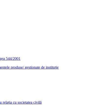
egea 544/2001
entele produse/ gestionate de instituție
relația cu societatea civilă