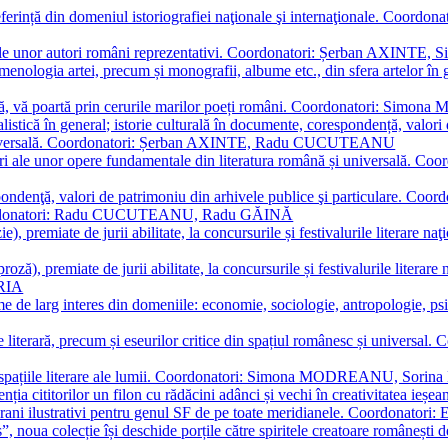
referință din domeniul istoriografiei naţionale şi internaţionale. C
tive, ale unor autori români reprezentativi. Coordonatori: Șerban AX
menologia artei, precum și monografii, albume etc., din sfera artelor în g
plă, vă poartă prin cerurile marilor poeți români. Coordonatori: Simon
istică în general; istorie culturală în documente, corespondență, valori 
și universală. Coordonatori: Șerban AXINTE, Radu CUCUTEANU
editări ale unor opere fundamentale din literatura română și univers
espondenţă, valori de patrimoniu din arhivele publice şi particulare.
. Coordonatori: Radu CUCUTEANU, Radu GĂINĂ
, premiate de jurii abilitate, la concursurile și festivalurile literare naţ
ză), premiate de jurii abilitate, la concursurile și festivalurile literare
ARIA
 de larg interes din domeniile: economie, sociologie, antropologie, psiho
storie literară, precum și eseurilor critice din spațiul românesc și uni
toate spațiile literare ale lumii. Coordonatori: Simona MODREANU, So
a cititorilor un filon cu rădăcini adânci și vechi în creativitatea ieșeană,
emporani ilustrativi pentru genul SF de pe toate meridianele. Coordona
”, noua colecție își deschide porțile către spiritele creatoare românești