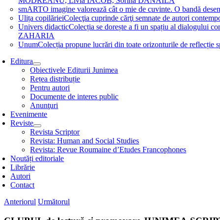
MODREANU, Livia IACOB, Sorina DĂNĂILĂ
smART
O imagine valorează cât o mie de cuvinte. O bandă des
Ulița copilăriei
Colecţia cuprinde cărţi semnate de autori contem
Univers didactic
Colecția se dorește a fi un spațiu al dialogului 
ZAHARIA
Unum
Colecția propune lucrări din toate orizonturile de refle
Editura
Obiectivele Editurii Junimea
Rețea distribuție
Pentru autori
Documente de interes public
Anunţuri
Evenimente
Reviste
Revista Scriptor
Revista: Human and Social Studies
Revista: Revue Roumaine d’Etudes Francophones
Noutăți editoriale
Librărie
Autori
Contact
Anteriorul
Următorul