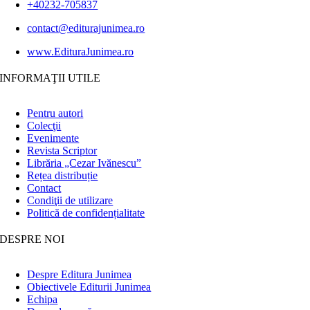
+40232-705837
contact@editurajunimea.ro
www.EdituraJunimea.ro
INFORMAŢII UTILE
Pentru autori
Colecţii
Evenimente
Revista Scriptor
Librăria „Cezar Ivănescu”
Rețea distribuție
Contact
Condiţii de utilizare
Politică de confidențialitate
DESPRE NOI
Despre Editura Junimea
Obiectivele Editurii Junimea
Echipa