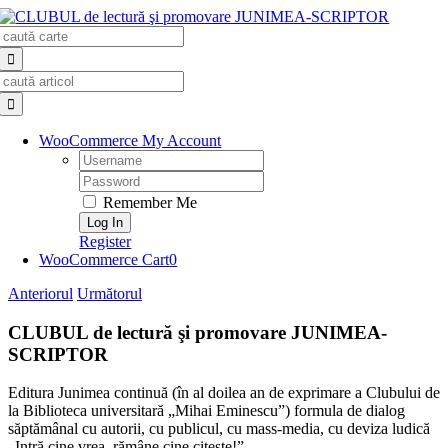
Skip
Search
to
for:
content
Search
for:
WooCommerce My Account
Username:
Password:
Remember Me
Register
WooCommerce Cart
0
Anteriorul
Următorul
CLUBUL de lectură şi promovare JUNIMEA-
SCRIPTOR
Editura Junimea continuă (în al doilea an de exprimare a Clubului de
la Biblioteca universitară „Mihai Eminescu”) formula de dialog
săptămânal cu autorii, cu publicul, cu mass-media, cu deviza ludică
„Intră cine vrea, rămâne cine citeşte!”