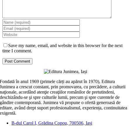
Save my name, email, and website in this browser for the next
time I comment.
Fondată în anul 1969 (primele cărți au apărut în 1970), Editura
Junimea a crescut constant, prin promovarea, cu precădere, a culturii
naţionale, acordând atenţie creaţiilor românilor de pretutindeni,
deschizându-se şi spre culturile lumii, precum şi spre curentele de
gândire contemporană. Junimea vă propune o ofertă generoasă de
editare, având drept suport profesionalismul, experiența, continuitatea
exigentă.
B-dul Carol I, Grădina Copou, 700506, Iași