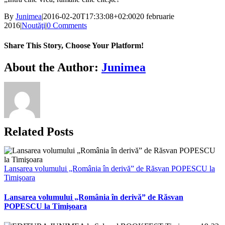
By
Junimea
|
2016-02-20T17:33:08+02:00
20 februarie
2016
|
Noutăţi
|
0 Comments
Share This Story, Choose Your Platform!
Facebook
X
Bluesky
Reddit
LinkedIn
WhatsApp
Telegram
Tumblr
Xing
Email
Copy
About the Author:
Junimea
Link
Related Posts
Lansarea volumului „România în derivă” de Răsvan POPESCU la
Timişoara
Lansarea volumului „România în derivă” de Răsvan
POPESCU la Timişoara