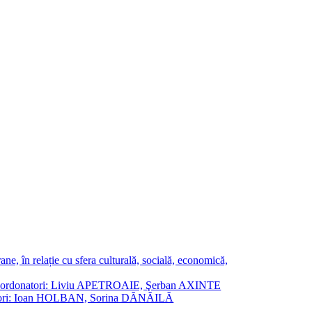
ne, în relație cu sfera culturală, socială, economică,
ane. Coordonatori: Liviu APETROAIE, Şerban AXINTE
ordonatori: Ioan HOLBAN, Sorina DĂNĂILĂ