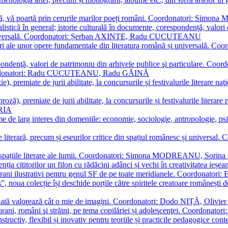
plă, vă poartă prin cerurile marilor poeți români. Coordonatori: Simon
istică în general; istorie culturală în documente, corespondență, valori 
și universală. Coordonatori: Șerban AXINTE, Radu CUCUTEANU
editări ale unor opere fundamentale din literatura română și univers
espondenţă, valori de patrimoniu din arhivele publice şi particulare.
. Coordonatori: Radu CUCUTEANU, Radu GĂINĂ
, premiate de jurii abilitate, la concursurile și festivalurile literare naţ
ză), premiate de jurii abilitate, la concursurile și festivalurile literare
ARIA
 de larg interes din domeniile: economie, sociologie, antropologie, psiho
storie literară, precum și eseurilor critice din spațiul românesc și uni
toate spațiile literare ale lumii. Coordonatori: Simona MODREANU, So
a cititorilor un filon cu rădăcini adânci și vechi în creativitatea ieșeană,
emporani ilustrativi pentru genul SF de pe toate meridianele. Coordona
”, noua colecție își deschide porțile către spiritele creatoare românești
enată valorează cât o mie de imagini. Coordonatori: Dodo NIȚĂ, Oli
porani, români şi străini, pe tema copilăriei și adolescenţei. Coordo
constructiv, flexibil și inovativ pentru teoriile și practicile pedagogi