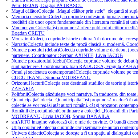
Petru BEJAN, Dragoș PĂTRAȘCU
Magul călător
Colecția „Magul călător prin stele”, elegantă și su
Memoria clepsidrei
Colecţia cuprinde confesiuni, jurnale, memorial
reeditări ale unor opere fundamentale din literatura română 
Mnemosyne
Colecția își propune să ofere publicului cititor re
Bogdan CREȚU
Mousaion
Colecţia cuprinde istorie culturală în documente, cor
Narratio
Colecţia include texte de proză clasică și modernă
Numele poetului (debut)
Colecţia cuprinde volume de debut (poezie)
partenere. Coordonatori: Șerban AXINTE, Livia IACOB
Numele prozatorului (debut)
Colecţia cuprinde volume de debut (pro
sunt partenere. Coordonatori: Ioan RĂDUCEA, Frăguța ZAH
Omul şi societatea contemporană
Colecția cuprinde volume pe teme
CUCUTEANU, Simona MODREANU
Orizontul lecturii
Colecția este destinată studiilor de teorie și i
ZAHARIA
Polifonii
Colecția găzduiește voci narative, în traducere, din 
Quanticipaţia
Colecța „Quanticipația” își propune să readucă în atenți
colecție se vor regăsi atât autori români, cât și prozatori cont
Românii de pretutindeni
Continuare a colecției „Românii din Paris
MODREANU, Livia IACOB, Sorina DĂNĂILĂ
smART
O imagine valorează cât o mie de cuvinte. O bandă des
Ulița copilăriei
Colecţia cuprinde cărţi semnate de autori contem
Univers didactic
Colecția se dorește a fi un spațiu al dialogului 