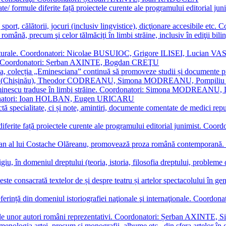
ormate/ formule diferite față proiectele curente ale programului editori
sport, călătorii, jocuri (inclusiv lingvistice), dicţionare accesibile
mba română, precum şi celor tălmăciţi în limbi străine, inclusiv în edi
i culturale. Coordonatori: Nicolae BUSUIOC, Grigore ILISEI, Lucian V
erare. Coordonatori: Șerban AXINTE, Bogdan CREŢU
ea, colecția „Eminesciana” continuă să promoveze studii și documente pri
i CIMPOI (Chișinău), Theodor CODREANU, Simona MODREANU, Pomp
 Eminescu traduse în limbi străine. Coordonatori: Simona MODREANU
oordonatori: Ioan HOLBAN, Eugen URICARU
ictă specialitate, ci și note, amintiri, documente comentate de medici 
mule diferite față proiectele curente ale programului editorial junimi
 roman al lui Costache Olăreanu, promovează proza română contempor
tigiu, în domeniul dreptului (teoria, istoria, filosofia dreptului, problem
 este consacrată textelor de și despre teatru și artelor spectacolului 
referință din domeniul istoriografiei naţionale şi internaţionale. C
tive, ale unor autori români reprezentativi. Coordonatori: Șerban AX
menologia artei, precum și monografii, albume etc., din sfera artelor în g