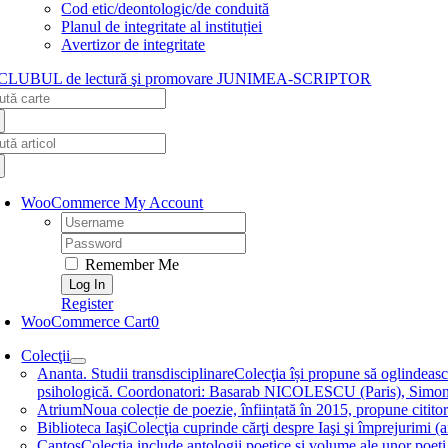
Cod etic/deontologic/de conduită
Planul de integritate al instituției
Avertizor de integritate
arch
:
arch
:
WooCommerce My Account
Username:
Password:
Remember Me
Register
WooCommerce Cart
0
Colecţii
Ananta. Studii transdisciplinare
Colecţia își propune să oglindească
psihologică. Coordonatori: Basarab NICOLESCU (Paris), 
Atrium
Noua colecție de poezie, înființată în 2015, propune ci
Biblioteca Iaşi
Colecţia cuprinde cărţi despre Iaşi şi împrejurim
Cantos
Colecţia include antologii poetice și volume ale unor 