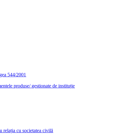
egea 544/2001
entele produse/ gestionate de instituție
relația cu societatea civilă