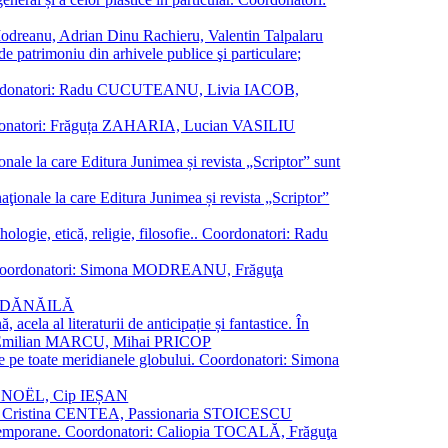
a Modreanu, Adrian Dinu Rachieru, Valentin Talpalaru
de patrimoniu din arhivele publice şi particulare;
ală. Coordonatori: Radu CUCUTEANU, Livia IACOB,
 Coordonatori: Frăguța ZAHARIA, Lucian VASILIU
ionale la care Editura Junimea și revista „Scriptor” sunt
 naţionale la care Editura Junimea și revista „Scriptor”
logie, etică, religie, filosofie.. Coordonatori: Radu
versal. Coordonatori: Simona MODREANU, Frăguţa
rina DĂNĂILĂ
 acela al literaturii de anticipație și fantastice. În
tori: Emilian MARCU, Mihai PRICOP
 de pe toate meridianele globului. Coordonatori: Simona
vier NOËL, Cip IEȘAN
natori: Cristina CENTEA, Passionaria STOICESCU
ce contemporane. Coordonatori: Caliopia TOCALĂ, Frăguţa