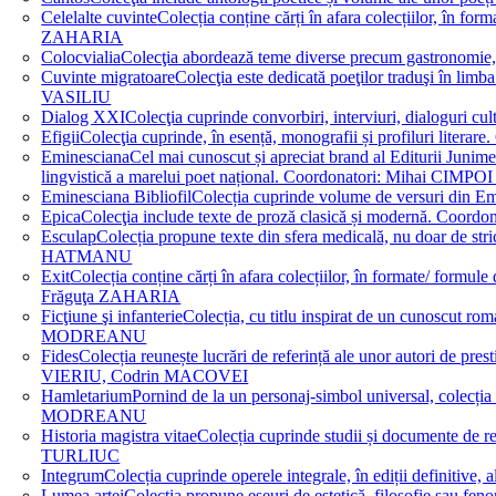
Celelalte cuvinte
Colecția conține cărți în afara colecțiilor, în f
ZAHARIA
Colocvialia
Colecţia abordează teme diverse precum gastronomie, 
Cuvinte migratoare
Colecţia este dedicată poeţilor traduşi în li
VASILIU
Dialog XXI
Colecţia cuprinde convorbiri, interviuri, dialogur
Efigii
Colecţia cuprinde, în esență, monografii și profiluri lit
Eminesciana
Cel mai cunoscut și apreciat brand al Editurii Junim
lingvistică a marelui poet național. Coordonatori: Miha
Eminesciana Bibliofil
Colecția cuprinde volume de versuri din
Epica
Colecţia include texte de proză clasică și modernă. C
Esculap
Colecția propune texte din sfera medicală, nu doar de str
HATMANU
Exit
Colecția conține cărți în afara colecțiilor, în formate/ for
Frăguţa ZAHARIA
Ficţiune şi infanterie
Colecția, cu titlu inspirat de un cunoscut
MODREANU
Fides
Colecția reunește lucrări de referință ale unor autori de pres
VIERIU, Codrin MACOVEI
Hamletarium
Pornind de la un personaj-simbol universal, colecția
MODREANU
Historia magistra vitae
Colecția cuprinde studii și documente de 
TURLIUC
Integrum
Colecția cuprinde operele integrale, în ediții defini
Lumea artei
Colecția propune eseuri de estetică, filosofie sau feno