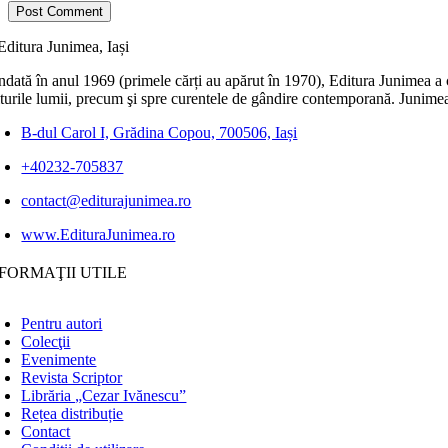
dată în anul 1969 (primele cărți au apărut în 1970), Editura Junimea a c
lturile lumii, precum şi spre curentele de gândire contemporană. Junimea
B-dul Carol I, Grădina Copou, 700506, Iași
+40232-705837
contact@editurajunimea.ro
www.EdituraJunimea.ro
FORMAŢII UTILE
Pentru autori
Colecţii
Evenimente
Revista Scriptor
Librăria „Cezar Ivănescu”
Rețea distribuție
Contact