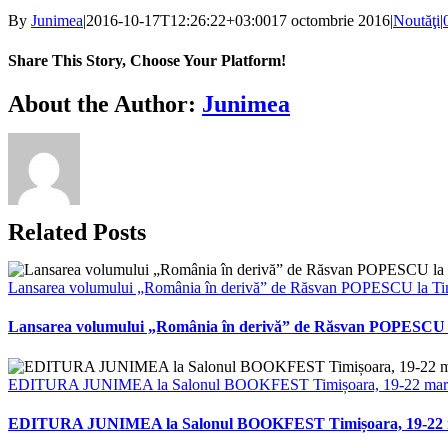
By
Junimea
|
2016-10-17T12:26:22+03:00
17 octombrie 2016
|
Noutăţi
|
Share This Story, Choose Your Platform!
Facebook
X
Bluesky
Reddit
LinkedIn
WhatsApp
Telegram
Tumblr
Xing
Email
Copy
About the Author:
Junimea
Link
Related Posts
Lansarea volumului „România în derivă” de Răsvan POPESCU la Ti
Lansarea volumului „România în derivă” de Răsvan POPESCU 
EDITURA JUNIMEA la Salonul BOOKFEST Timișoara, 19-22 martie
EDITURA JUNIMEA la Salonul BOOKFEST Timișoara, 19-22 mar