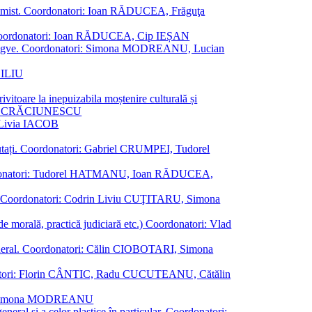
al junimist. Coordonatori: Ioan RĂDUCEA, Frăguţa
 etc. Coordonatori: Ioan RĂDUCEA, Cip IEȘAN
ţii bilingve. Coordonatori: Simona MODREANU, Lucian
ASILIU
vitoare la inepuizabila moștenire culturală și
iliu CRĂCIUNESCU
, Livia IACOB
reputați. Coordonatori: Gabriel CRUMPEI, Tudorel
st. Coordonatori: Tudorel HATMANU, Ioan RĂDUCEA,
ană. Coordonatori: Codrin Liviu CUŢITARU, Simona
e de morală, practică judiciară etc.) Coordonatori: Vlad
în general. Coordonatori: Călin CIOBOTARI, Simona
oordonatori: Florin CÂNTIC, Radu CUCUTEANU, Cătălin
INTE, Simona MODREANU
eneral și a celor plastice în particular. Coordonatori: