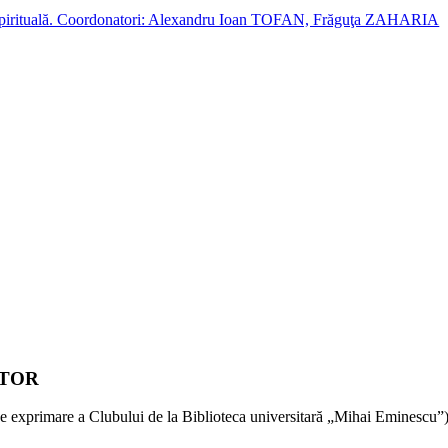
cție spirituală. Coordonatori: Alexandru Ioan TOFAN, Frăguţa ZAHARIA
PTOR
de exprimare a Clubului de la Biblioteca universitară „Mihai Eminescu”)