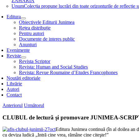
ZAHARIA
Unum
Colecția propune lucrări din toate orizonturile de refle
Editura
Obiectivele Editurii Junimea
Rețea distribuție
Pentru autori
Documente de interes public
Anunţuri
Evenimente
Reviste
Revista Scriptor
Revista: Human and Social Studies
Revista: Revue Roumaine d’Etudes Francophones
Noutăți editoriale
Librărie
Autori
Contact
Anteriorul
Următorul
CLUBUL de lectură şi promovare JUNIMEA-SCRI
Editura Junimea continuă (în al doilea an 
cu deviza ludică „Intră cine vrea, rămâne cine citeşte!”