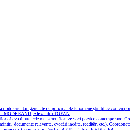
 noile orientări generate de principalele fenomene științifice contempora
Simona MODREANU, Alexandru TOFAN
titorilor câteva dintre cele mai semnificative voci poetice contempor
i (amintiri, documente relevante, evocări inedite, reeditări etc.). Co
poeți consacraţi. Coordonatori: Șerban AXINTE, Ioan RĂDUCEA