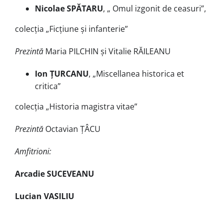
Nicolae SPĂTARU
, „ Omul izgonit de ceasuri”,
colecţia „Ficțiune și infanterie”
Prezintă
Maria PILCHIN și Vitalie RĂILEANU
Ion ȚURCANU
, „Miscellanea historica et
critica”
colecția „Historia magistra vitae”
Prezintă
Octavian ȚÂCU
Amfitrioni:
Arcadie SUCEVEANU
Lucian VASILIU