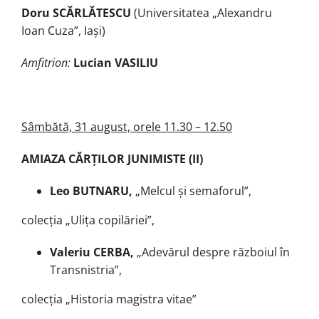
Doru SCĂRLĂTESCU
(Universitatea „Alexandru
Ioan Cuza”, Iași)
Amfitrion:
Lucian VASILIU
Sâmbătă, 31 august, orele 11.30 – 12.50
AMIAZA CĂRȚILOR JUNIMISTE (II)
Leo BUTNARU,
„Melcul și semaforul”,
colecţia „Ulița copilăriei”,
Valeriu CERBA,
„Adevărul despre războiul în
Transnistria”,
colecția „Historia magistra vitae”