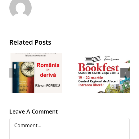
EDITURA
JUNIMEA la
Related Posts
Salonul
i
BOOKFEST
a
Timișoara,
Clubul JUN
”
19-22
SCRIPTOR
n
martie
ediția nr.
2025,
261
Centrul
Leave A Comment
a
Regional
Comment
de Afaceri
(CRAFT)