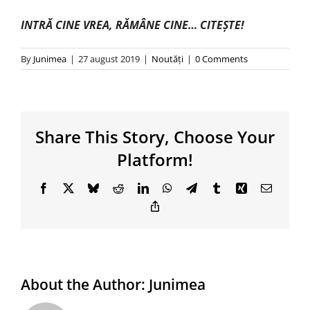
INTR
Ă CINE VREA, RĂMÂNE CINE… CITEŞTE!
By
Junimea
|
27 august 2019
|
Noutăţi
|
0 Comments
Share This Story, Choose Your
Platform!
Facebook
X
Bluesky
Reddit
LinkedIn
WhatsApp
Telegram
Tumblr
Xing
Email
Copy
Link
About the Author:
Junimea