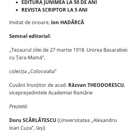
EDITURA JUNIMEA LA 50 DE ANI
REVISTA SCRIPTOR LA 5 ANI
Invitat de onoare,
Ion HADÂRCĂ
Semnal editorial:
„Tezaurul zilei de 27 martie 1918. Unirea Basarabiei
cu Țara-Mamă”,
colecția „Colocvialia”
Cuvânt însoțitor de acad.
Răzvan THEODORESCU
,
vicepreședintele Academiei Române
Prezintă:
Doru SCĂRLĂTESCU
(Universitatea „Alexandru
Ioan Cuza”, Iași)