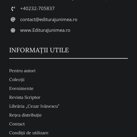
+40232-705837
contact@editurajunimea.ro
www.EdituraJunimea.ro
INFORMAŢII UTILE
Pentru autori
Colecţii
Evenimente
Revista Scriptor
Librăria „Cezar Ivănescu”
Rețea distribuție
Contact
Condiţii de utilizare