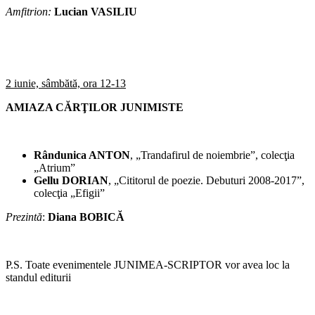
Amfitrion:
Lucian VASILIU
2 iunie, sâmbătă, ora 12-13
AMIAZA CĂRŢILOR JUNIMISTE
Rândunica ANTON
, „Trandafirul de noiembrie”, colecţia
„Atrium”
Gellu DORIAN
, „Cititorul de poezie. Debuturi 2008-2017”,
colecţia „Efigii”
Prezint
ă
:
Diana BOBICĂ
P.S. Toate evenimentele JUNIMEA-SCRIPTOR vor avea loc la
standul editurii