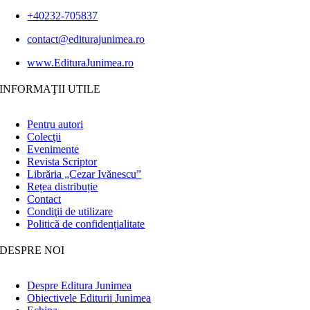
+40232-705837
contact@editurajunimea.ro
www.EdituraJunimea.ro
INFORMAŢII UTILE
Pentru autori
Colecţii
Evenimente
Revista Scriptor
Librăria „Cezar Ivănescu”
Rețea distribuție
Contact
Condiţii de utilizare
Politică de confidențialitate
DESPRE NOI
Despre Editura Junimea
Obiectivele Editurii Junimea