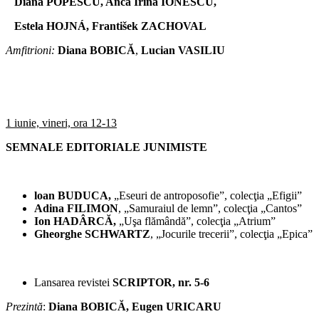
Diana POPESCU, Anca Irina IONESCU,
Estela HOJNÁ,
František ZACHOVAL
Amfitrioni:
Diana BOBICĂ
,
Lucian VASILIU
1 iunie, vineri, ora 12-13
SEMNALE EDITORIALE JUNIMISTE
loan BUDUCA,
„Eseuri de antroposofie”, colecţia „Efigii”
Adina FILIMON
, „Samuraiul de lemn”, colecţia „Cantos”
Ion HADÂRCĂ,
„Uşa flămândă”, colecţia „Atrium”
Gheorghe SCHWARTZ
, „Jocurile trecerii”, colecţia „Epica”
Lansarea revistei
SCRIPTOR, nr. 5-6
Prezint
ă
:
Diana BOBICĂ, Eugen URICARU