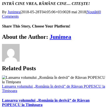
INTR
Ă CINE VREA, RĂMÂNE CINE… CITEŞTE!
By
Junimea
|
2018-05-28T04:05:06+03:00
28 mai 2018
|
Noutăţi
|
0
Comments
Share This Story, Choose Your Platform!
Facebook
X
Bluesky
Reddit
LinkedIn
WhatsApp
Telegram
Tumblr
Xing
Email
Copy
About the Author:
Junimea
Link
Related Posts
Lansarea volumului „România în derivă” de Răsvan POPESCU la
Timişoara
Lansarea volumului „România în derivă” de Răsvan
POPESCU la Timişoara