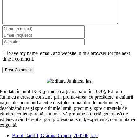
Save my name, email, and website in this browser for the next
time I comment.
Fondată în anul 1969 (primele cărți au apărut în 1970), Editura
Junimea a crescut constant, prin promovarea, cu precădere, a culturii
naţionale, acordând atenţie creaţiilor românilor de pretutindeni,
deschizându-se şi spre culturile lumii, precum şi spre curentele de
gândire contemporană. Junimea vă propune o ofertă generoasă de
editare, având drept suport profesionalismul, experiența, continuitatea
exigentă.
B-dul Carol I, Grădina Copou, 700506, Iași