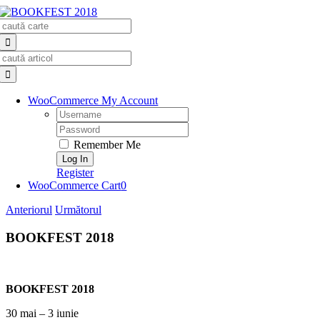
Skip
Search
to
for:
content
Search
for:
WooCommerce My Account
Username:
Password:
Remember Me
Register
WooCommerce Cart
0
Anteriorul
Următorul
BOOKFEST 2018
BOOKFEST 2018
30 mai – 3 iunie