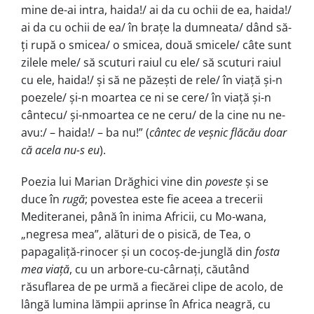
mine de-ai intra, haida!/ ai da cu ochii de ea, haida!/
ai da cu ochii de ea/ în brațe la dumneata/ dând să-
ți rupă o smicea/ o smicea, do­uă smicele/ câte sunt
zilele mele/ să scuturi raiul cu ele/ să scu­turi raiul
cu ele, haida!/ și să ne păzești de rele/ în viață și-n
poezele/ și-n moartea ce ni se cere/ în viață și-n
cântecu/ și-nmoartea ce ne ceru/ de la cine nu ne-
avu:/ – haida!/ – ba nu!” (
cântec de veșnic flăcău doar
că acela nu-s eu
).
Poezia lui Marian Drăghici vine din
poveste
și se
duce în
rugă
; povestea este fie aceea a trecerii
Mediteranei, până în inima Africii, cu Mo-wana,
„negresa mea”, alături de o pisică, de Tea, o
papagaliță-rinocer și un cocoș-de-junglă din
fosta
mea viață
, cu un arbore-cu-cârnați, căutând
răsuflarea de pe urmă a fiecărei clipe de acolo, de
lângă lumina lămpii aprinse în Africa neagră, cu