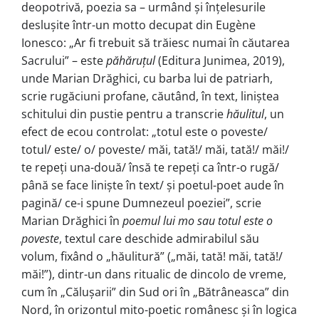
deopotrivă, poezia sa – urmând și înțelesurile
deslușite într-un motto decupat din Eugène
Ionesco: „Ar fi tre­buit să trăiesc numai în căutarea
Sacrului” – este
păhăruțul
(Editura Junimea, 2019),
unde Marian Drăghici, cu barba lui de patriarh,
scrie rugăciuni profane, căutând, în text, liniștea
schitului din pustie pentru a transcrie
hăulitul
, un
efect de ecou controlat: „totul este o poveste/
totul/ este/ o/ poveste/ măi, tată!/ măi, tată!/ măi!/
te repeți una-două/ însă te repeți ca într-o rugă/
până se face liniște în text/ și poetul-poet aude în
pagină/ ce-i spune Dumnezeul poeziei”, scrie
Marian Drăghici în
poemul lui mo sau totul este o
poveste
, textul care deschide admirabilul său
volum, fixând o „hăulitură” („măi, tată! măi, tată!/
măi!”), dintr-un dans ritua­lic de dincolo de vreme,
cum în „Călușarii” din Sud ori în „Bătrâneasca” din
Nord, în orizontul mito-poetic românesc și în logica