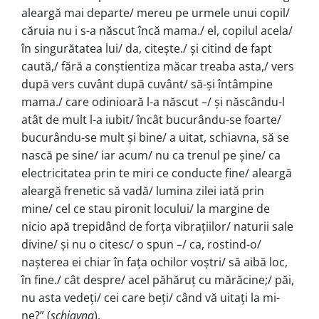
aleargă mai departe/ mereu pe urmele unui copil/
căruia nu i s-a născut încă ma­ma./ el, copilul acela/
în singurătatea lui/ da, citește./ și ci­tind de fapt
caută,/ fără a conștientiza măcar treaba asta,/ vers
după vers cuvânt după cuvânt/ să-și întâmpine
mama./ care odinioară l-a născut –/ și născându-l
atât de mult l-a iubit/ încât bucurându-se foarte/
bucurându-se mult și bine/ a uitat, schiavna, să se
nas­că pe sine/ iar acum/ nu ca trenul pe șine/ ca
electricitatea prin te miri ce conducte fine/ aleargă
aleargă frenetic să vadă/ lumina zilei iată prin
mine/ cel ce stau pironit locului/ la margine de
nicio apă trepidând de forța vibrațiilor/ naturii sale
divine/ și nu o citesc/ o spun –/ ca, rostind-o/
nașterea ei chiar în fața ochilor voștri/ să aibă loc,
în fine./ cât despre/ acel păhăruț cu mărăcine;/ păi,
nu asta vedeți/ cei care beți/ când vă uitați la mi­
ne?” (
schiavna
).