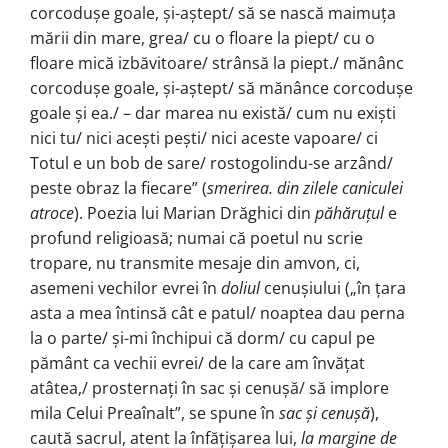
corcodușe goale, și-aștept/ să se nască maimuța
mării din mare, grea/ cu o floare la piept/ cu o
floare mică izbăvitoare/ strânsă la piept./ mănânc
corcodușe goale, și-aștept/ să mănânce corcodușe
goale și ea./ – dar marea nu există/ cum nu exiști
nici tu/ nici acești pești/ nici aceste vapoa­re/ ci
Totul e un bob de sare/ rostogolindu-se arzând/
peste obraz la fiecare” (
smerirea. din zilele caniculei
atroce
). Poezia lui Marian Drăghici din
păhăruțul
e
profund religioasă; numai că poetul nu scrie
tropare, nu transmite mesaje din amvon, ci,
asemeni vechi­lor evrei în
doliul
cenușiului („în țara
asta a mea întinsă cât e patul/ noaptea dau perna
la o parte/ și-mi închipui că dorm/ cu capul pe
pământ ca vechii evrei/ de la care am învățat
atâtea,/ prosternați în sac și cenușă/ să implore
mila Celui Preaînalt”, se spune în
sac și cenușă
),
caută sacrul, atent la înfățișarea lui,
la margine de