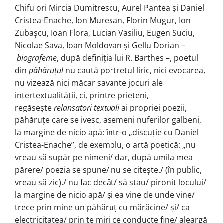
Chifu ori Mircia Dumitrescu, Aurel Pantea și Daniel
Cristea-Enache, Ion Mureșan, Florin Mugur, Ion
Zubașcu, Ioan Flora, Lucian Vasiliu, Eugen Suciu,
Nicolae Sava, Ioan Moldovan și Gellu Dorian –
biografeme
, după definiția lui R. Barthes –, poetul
din
păhăruțul
nu caută portretul liric, nici evocarea,
nu vizează nici măcar savante jocuri ale
intertextualității, ci, printre prieteni,
regăsește
relansatori textuali
ai propriei poezii,
păhăruțe care se ivesc, asemeni nuferilor galbeni,
la margine de nicio apă: într-o „discuție cu Daniel
Cristea-Enache”, de exemplu, o artă poetică: „nu
vreau să supăr pe nimeni/ dar, după umila mea
părere/ poezia se spune/ nu se citește./ (în public,
vreau să zic)./ nu fac decât/ să stau/ pironit locului/
la margine de nicio apă/ și ea vi­ne de unde vine/
trece prin mine un păhăruț cu mărăcine/ și/ ca
electricitatea/ prin te miri ce conducte fine/ aleargă