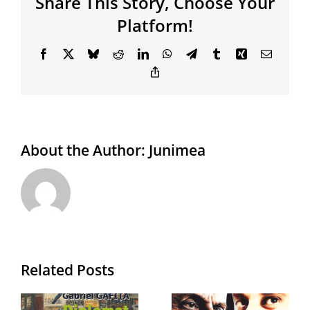
Share This Story, Choose Your
Platform!
Facebook
X
Bluesky
Reddit
LinkedIn
WhatsApp
Telegram
Tumblr
Xing
Email
Copy
Link
About the Author:
Junimea
Related Posts
e