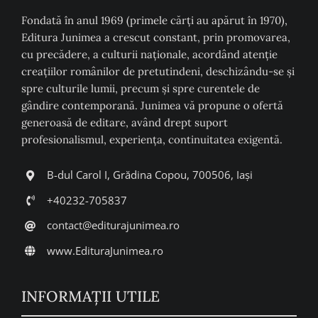
Fondată în anul 1969 (primele cărți au apărut în 1970),
Editura Junimea a crescut constant, prin promovarea,
cu precădere, a culturii naţionale, acordând atenţie
creaţiilor românilor de pretutindeni, deschizându-se şi
spre culturile lumii, precum şi spre curentele de
gândire contemporană. Junimea vă propune o ofertă
generoasă de editare, având drept suport
profesionalismul, experiența, continuitatea exigentă.
B-dul Carol I, Grădina Copou, 700506, Iași
+40232-705837
contact@editurajunimea.ro
www.EdituraJunimea.ro
INFORMAŢII UTILE