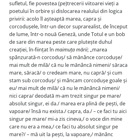
sufletul, fie povestea (pe)trecerii viitoarei vie­ți a
poetului în orbire și dislocarea realului din logica
privirii: acolo îl așteaptă marea, capra și
corcodușele, într-un decor suprarealist, de început
de lume, într-o nouă Geneză, unde Totul e un bob
de sare din marea peste care plutește duhul
creației, în-ființat în
maimuța mării
; „marea
spânzurată-n corcoduș/ să mănânce corcodușe/
mai mult de milă/ că nu le mănâncă nimeni/ săraca
mare, săracă/ o credeam mare, nu capră/ și cum
stam sub corcoduș/ și mâncam corcodușe goale și
eu/ mai mult de milă/ că nu le mănâncă nimeni/
nici ca­pra/ deodată m-am trezit singur pe mare/
absolut singur, ei da./ marea era plină de pești, de
vapoare/ însă nu exista./ capra, da./ – ce faci tu aici
singur pe mare/ mi-a zis cineva,/ o voce din mi­ne
care nu era a mea,/ ce faci tu absolut singur pe
mare?/ – mă uit la pești, la vapoare,/ mănânc