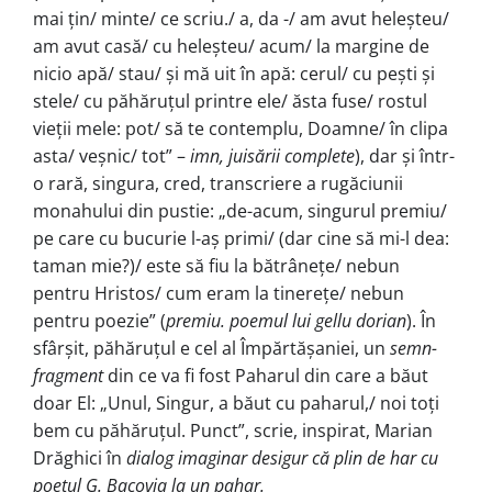
mai țin/ minte/ ce scriu./ a, da -/ am avut heleșteu/
am avut casă/ cu heleșteu/ acum/ la margine de
nicio apă/ stau/ și mă uit în apă: cerul/ cu pești și
stele/ cu păhăruțul printre ele/ ăsta fuse/ rostul
vieții mele: pot/ să te contemplu, Doamne/ în clipa
asta/ veșnic/ tot” –
imn, juisării com­plete
), dar și într-
o rară, singura, cred, transcriere a rugăciunii
monahului din pustie: „de-acum, singurul premiu/
pe care cu bucurie l-aș primi/ (dar cine să mi-l dea:
taman mie?)/ este să fiu la bătrânețe/ nebun
pentru Hristos/ cum eram la tinerețe/ nebun
pentru poezie” (
premiu. poemul lui gellu dorian
). În
sfârșit, păhăruțul e cel al Împărtășaniei, un
semn-
fragment
din ce va fi fost Paharul din care a băut
doar El: „Unul, Singur, a băut cu paharul,/ noi to­ți
bem cu păhăruțul. Punct”, scrie, inspirat, Marian
Drăghici în
dialog imaginar desigur că plin de har cu
poetul G. Bacovia la un pa­har.