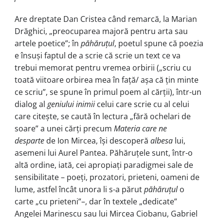
Are dreptate Dan Cristea când re­marcă, la Marian
Drăghici, „preocuparea majoră pentru arta sau
arte­le poetice”; în
păhăruțul
, poetul spune că poezia
e însuși faptul de a scrie că scrie un text ce va
trebui memorat pentru vremea orbi­rii („scriu cu
toată viitoare orbirea mea în față/ așa că țin min­te
ce scriu”, se spune în primul poem al cărții), într-un
dialog al
geniului inimii
celui care scrie cu al celui
care citește, se caută în lectura „fără ochelari de
soare” a unei cărți precum
Materia ca­re ne
desparte
de Ion Mircea, își descoperă
albesa
lui,
asemeni lui Au­rel Pantea. Păhăruțele sunt, într-o
altă ordine, iată, cei apropiați paradigmei sale de
sensibilitate – poeți, prozatori, prieteni, oameni de
lume, astfel încât unora li s-a părut
păhăruțul
o
carte „cu prieteni”–, dar în textele „dedicate”
Angelei Marinescu sau lui Mircea Ciobanu, Gabriel