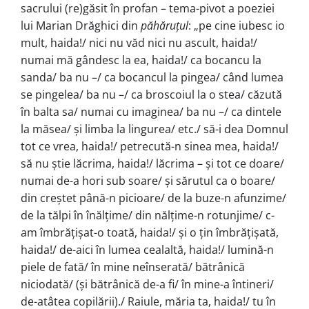
sacrului (re)găsit în profan – tema-pivot a poeziei
lui Marian Drăghici din
păhăruțul
: „pe cine iubesc io
mult, haida!/ nici nu văd nici nu ascult, haida!/
numai mă gândesc la ea, haida!/ ca bocancu la
sanda/ ba nu –/ ca bocancul la pingea/ când lumea
se pingelea/ ba nu –/ ca broscoiul la o stea/ căzută
în balta sa/ numai cu imaginea/ ba nu –/ ca dintele
la măsea/ și limba la lingurea/ etc./ să-i dea Domnul
tot ce vrea, haida!/ petrecută-n sinea mea, haida!/
să nu știe lăcrima, haida!/ lăcrima – și tot ce doare/
numai de-a hori sub soare/ și sărutul ca o boare/
din creștet până-n picioare/ de la buze-n afunzime/
de la tălpi în înălțime/ din nălțime-n rotunjime/ c-
am îmbrățișat-o toată, haida!/ și o țin îmbrățișată,
haida!/ de-aici în lumea cealaltă, haida!/ lumină-n
piele de fată/ în mine neînserată/ bătrânică
niciodată/ (și bătrânică de-a fi/ în mine-a întineri/
de-atâtea copilării)./ Raiule, măria ta, haida!/ tu în