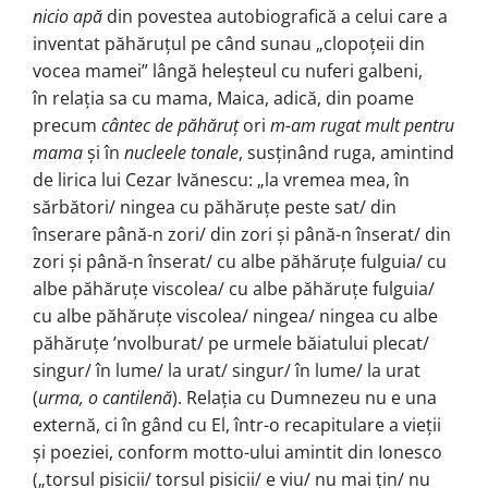
nicio apă
din povestea autobiografică a celui care a
inventat păhăruțul pe când sunau „clopoțeii din
vocea mamei” lângă heleșteul cu nuferi galbeni,
în relația sa cu mama, Maica, adică, din poame
precum
cântec de păhăruț
ori
m-am rugat mult pentru
mama
și în
nucleele tonale
, susținând ruga, amintind
de lirica lui Cezar Ivănescu: „la vremea mea, în
sărbători/ ningea cu păhăruțe peste sat/ din
înserare până-n zori/ din zori și până-n înserat/ din
zori și până-n înserat/ cu albe păhăruțe fulguia/ cu
albe păhăruțe viscolea/ cu albe păhăruțe fulguia/
cu albe păhăruțe viscolea/ ningea/ ningea cu albe
păhăruțe ’nvolburat/ pe urmele băiatului plecat/
singur/ în lume/ la urat/ singur/ în lume/ la urat
(
urma, o cantilenă
). Relația cu Dumnezeu nu e una
externă, ci în gând cu El, într-o recapitulare a vieții
și poeziei, conform motto-ului amintit din Ionesco
(„torsul pisicii/ torsul pisicii/ e viu/ nu mai țin/ nu