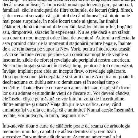
decât orașului însuși”. Iar această nouă apartenență pare, paradoxal,
familiară, căci e anticipată de filtre culturale, de lecturi (cărți, filme),
și de aceea ai senzația că „știi totul de când lumea”, că nimic nu te
mai poate surprinde, în noile locuri unde ai ajuns. Iar finalul
călătoriei, după tot cumulul de noutăți, lasă loc bilanțurilor, bogăției
sau, dimpotrivă, sărăciei în experiență. Nu se știe dacă e un sfârșit
sau doar un nou început orice final de aventură. Autorul a reflectat la
asta pornind chiar de la momentul staționării printre bagaje, înainte
de a se reîmbarca pe vapor la New York, pentru întoarcerea acasă:
„Aici se închide cercul pe care s-au consumat nopțile de veghe și
insomnie, zilele de efort și revelație ale periplului nostru american.
Ne simțim bogați și săraci în același timp, pentru că tot ce am văzut,
învățat, împlinit pare abia un început firav, o revelație ațâțătoare.
Descoperirea unei țări depărtate și stranii cum e America nu poate fi
decât acțiune cu dublu sens: o demitizare și în același timp o
reclădire. Toate clișeele cu care am ajuns aici s-au risipit și în locul
lor s-au adunat certitudinile vieții de fiecare zi. Vor deveni cândva,
ele însele, clișee pe măsură ce vor intra în zona de incertitudine
dintre amintire și uitare? Viața din jur le va osifica, oare, când
amintirea își va uita ea însăși că e amintire? Numai aceste însemnări,
recitite, vor putea da, în timp, răspunsurile.”
Într-adevăr, doar o carte de călătorie poate da seama de arheologia
memoriei unui loc, capabil de atâtea demitizări și remitizări
succesive, într-un timp atât de scurt. Aventura americană a lui