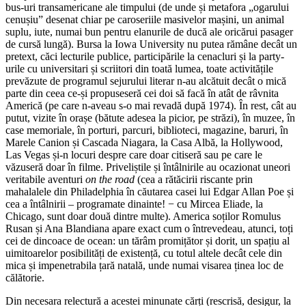
bus-uri transamericane ale timpului (de unde și metafora „ogarului
cenușiu” desenat chiar pe caroseriile masivelor mașini, un animal
suplu, iute, numai bun pentru elanurile de ducă ale oricărui pasager
de cursă lungă). Bursa la Iowa University nu putea rămâne decât un
pretext, căci lecturile publice, participările la cenacluri și la party-
urile cu universitari și scriitori din toată lumea, toate activitățile
prevăzute de programul sejurului literar n-au alcătuit decât o mică
parte din ceea ce-și propuseseră cei doi să facă în atât de râvnita
Americă (pe care n-aveau s-o mai revadă după 1974). În rest, cât au
putut, vizite în orașe (bătute adesea la picior, pe străzi), în muzee, în
case memoriale, în porturi, parcuri, biblioteci, magazine, baruri, în
Marele Canion și Cascada Niagara, la Casa Albă, la Hollywood,
Las Vegas și-n locuri despre care doar citiseră sau pe care le
văzuseră doar în filme. Priveliștile și întâlnirile au ocazionat uneori
veritabile aventuri
on the road
(cea a rătăcirii riscante prin
mahalalele din Philadelphia în căutarea casei lui Edgar Allan Poe și
cea a întâlnirii – programate dinainte! − cu Mircea Eliade, la
Chicago, sunt doar două dintre multe). America soților Romulus
Rusan și Ana Blandiana apare exact cum o întrevedeau, atunci, toți
cei de dincoace de ocean: un tărâm promițător și dorit, un spațiu al
uimitoarelor posibilități de existență, cu totul altele decât cele din
mica și impenetrabila țară natală, unde numai visarea ținea loc de
călătorie.
Din necesara relectură a acestei minunate cărți (rescrisă, desigur, la