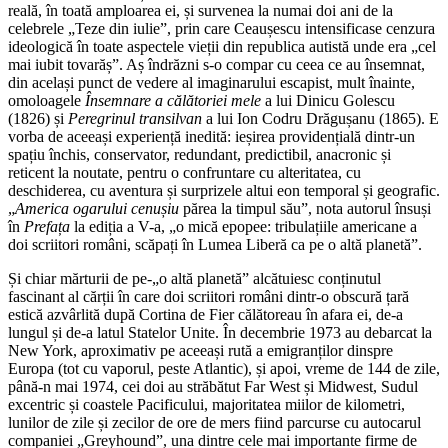
reală, în toată amploarea ei, și survenea la numai doi ani de la
celebrele „Teze din iulie”, prin care Ceaușescu intensificase cenzura
ideologică în toate aspectele vieții din republica autistă unde era „cel
mai iubit tovarăș”. Aș îndrăzni s-o compar cu ceea ce au însemnat,
din același punct de vedere al imaginarului escapist, mult înainte,
omoloagele
Însemnare a călătoriei mele
a lui Dinicu Golescu
(1826) și
Peregrinul transilvan
a lui Ion Codru Drăgușanu (1865). E
vorba de aceeași experiență inedită: ieșirea providențială dintr-un
spațiu închis, conservator, redundant, predictibil, anacronic și
reticent la noutate, pentru o confruntare cu alteritatea, cu
deschiderea, cu aventura și surprizele altui eon temporal și geografic.
„
America ogarului cenușiu
părea la timpul său”, nota autorul însuși
în
Prefața
la ediția a V-a, „o mică epopee: tribulațiile americane a
doi scriitori români, scăpați în Lumea Liberă ca pe o altă planetă”.
Și chiar mărturii de pe-„o altă planetă” alcătuiesc conținutul
fascinant al cărții în care doi scriitori români dintr-o obscură țară
estică azvârlită după Cortina de Fier călătoreau în afara ei, de-a
lungul și de-a latul Statelor Unite. În decembrie 1973 au debarcat la
New York, aproximativ pe aceeași rută a emigranților dinspre
Europa (tot cu vaporul, peste Atlantic), și apoi, vreme de 144 de zile,
până-n mai 1974, cei doi au străbătut Far West și Midwest, Sudul
excentric și coastele Pacificului, majoritatea miilor de kilometri,
lunilor de zile și zecilor de ore de mers fiind parcurse cu autocarul
companiei „Greyhound”, una dintre cele mai importante firme de