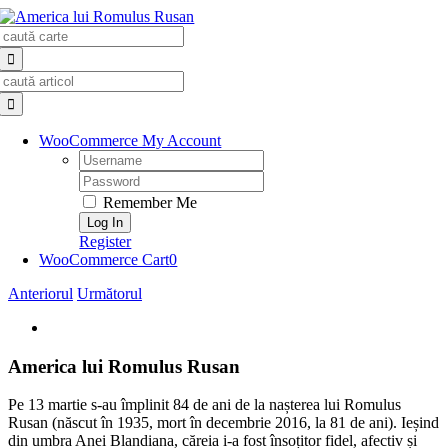
Skip
Search
to
for:
content
Search
for:
WooCommerce My Account
Username:
Password:
Remember Me
Register
WooCommerce Cart
0
Anteriorul
Următorul
View
Larger
Image
America lui Romulus Rusan
Pe 13 martie s-au împlinit 84 de ani de la nașterea lui Romulus
Rusan (născut în 1935, mort în decembrie 2016, la 81 de ani). Ieșind
din umbra Anei Blandiana, căreia i-a fost însoțitor fidel, afectiv și