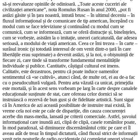
să-și reevalueze opiniile de odinioară. „Toate aceste cuceriri ale
civilizației americane”, nota Romulus Rusan în anul 2000, „pot fi
astăzi găsite și în țara noastră, intrată brusc – în ultimul deceniu – în
fluxul informațional și de comunicare de tip american, începând cu
modul cum se face televiziune și continuând cu modul cum se
comunică, cum se informează, cum se oferă distracție și, bineînțeles,
cum se vorbește, asistăm la o imitație, uneori caricaturală, dar adesea
serioasă, a modului de viață american. Ceea ce îmi trezea – în carte –
surâsul ironic (și totodată interesul de om venit dintr-o țară în care
libertățile erau suprimate) a devenit astăzi, și la noi, o obișnuință de
fiecare zi, care tinde să transforme fundamental mentalitățile
individuale și publice. Cantitativ, câștigul cultural est imens.
Calitativ, este dezastruos, pentru că poate induce oamenilor
sentimentul că «se cultivă», atunci când, de multe ori, ei au de-a fac
cu o pseudocultură vulgară. Pentru arta văzută ca unicat, primejdia
este mortală, și în acest sens vorbeam pe larg în carte despre canalele
educaționale susținute de stat, care ofereau celor dornici să se
instruiască o rezervă de bun gust și de fidelitate artistică. Sunt sigur
că în America de azi această posibilitate de instruire mai există, în
vreme cela noi este pe cale de dispariție, din cauza concurenței
acerbe din mass-media, lansată pe criterii comerciale. Astfel, șuvoiul
informațional care inundă azi, clipă de clipă, casele românilor poate,
în mod paradoxal, să diminueze discernământul critic pe care ei îl
aveau atât de treaz în timpul dictaturii, când fluxul strict de informații
venit prin posturile de radio occidentale (și completat uneori vizual