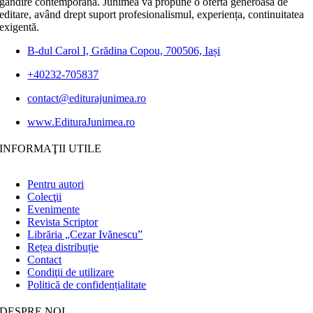
gândire contemporană. Junimea vă propune o ofertă generoasă de
editare, având drept suport profesionalismul, experiența, continuitatea
exigentă.
B-dul Carol I, Grădina Copou, 700506, Iași
+40232-705837
contact@editurajunimea.ro
www.EdituraJunimea.ro
INFORMAŢII UTILE
Pentru autori
Colecţii
Evenimente
Revista Scriptor
Librăria „Cezar Ivănescu”
Rețea distribuție
Contact
Condiţii de utilizare
Politică de confidențialitate
DESPRE NOI