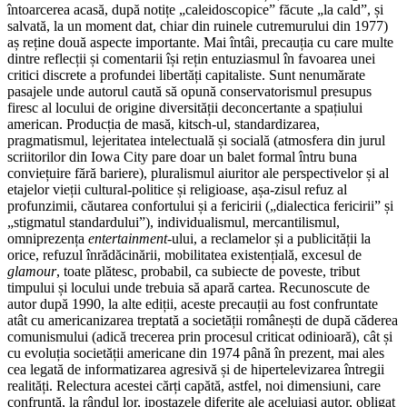
întoarcerea acasă, după notițe „caleidoscopice” făcute „la cald”, și
salvată, la un moment dat, chiar din ruinele cutremurului din 1977)
aș reține două aspecte importante. Mai întâi, precauția cu care multe
dintre reflecții și comentarii își rețin entuziasmul în favoarea unei
critici discrete a profundei libertăți capitaliste. Sunt nenumărate
pasajele unde autorul caută să opună conservatorismul presupus
firesc al locului de origine diversității deconcertante a spațiului
american. Producția de masă, kitsch-ul, standardizarea,
pragmatismul, lejeritatea intelectuală și socială (atmosfera din jurul
scriitorilor din Iowa City pare doar un balet formal întru buna
conviețuire fără bariere), pluralismul aiuritor ale perspectivelor și al
etajelor vieții cultural-politice și religioase, așa-zisul refuz al
profunzimii, căutarea confortului și a fericirii („dialectica fericirii” și
„stigmatul standardului”), individualismul, mercantilismul,
omniprezența
entertainment
-ului, a reclamelor și a publicității la
orice, refuzul înrădăcinării, mobilitatea existențială, excesul de
glamour
, toate plătesc, probabil, ca subiecte de poveste, tribut
timpului și locului unde trebuia să apară cartea. Recunoscute de
autor după 1990, la alte ediții, aceste precauții au fost confruntate
atât cu americanizarea treptată a societății românești de după căderea
comunismului (adică trecerea prin procesul criticat odinioară), cât și
cu evoluția societății americane din 1974 până în prezent, mai ales
cea legată de informatizarea agresivă și de hipertelevizarea întregii
realități. Relectura acestei cărți capătă, astfel, noi dimensiuni, care
confruntă, la rândul lor, ipostazele diferite ale aceluiași autor, obligat