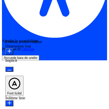
Ajustări la accesibilitate
Extensii pentru conținut
Dimensiune font
Propulsat de
OneTap
Ascunde bara de unelte
Implicit
Font lizibil
Înălțime linie