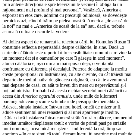
prin antene direcționale spre televiziunile vecine) îi obliga la un
raționament mai profund și mai personal”. Vasăzică, America a
exportat un etos care, admirat cu precauții odinioară, se dovedește
pernicios azi, când îl trăim pe pielea noastră. America „de acasă de
la noi” nu mai e „America de acasă de la ea” sau, dacă e, trebuie
asumată cu toate riscurile la vedere.
Al doilea aspect de remarcat la relectura cărții lui Romulus Rusan îl
constituie reflecția neperisabilă despre călătorie, în sine. Dacă „o
carte de călătorie este raportul între sensibilitatea omului care vine la
un moment dat și a oamenilor pe care îi găsește în acel moment”,
atunci călătoria e, așa cum am mai spus-o deja, o veritabilă
confruntare cu diferența și decalajul. Puterea de adaptare la mediu
crește proporțional cu înstrăinarea, cu alte cuvinte, cu cât trăiești mai
departe de mediul nativ, de găoacea originară, cu cât te aventurezi
mai departe de casă, cu atât te înveți din mers cu neprevăzutul și-l
poți administra. Probabil că acesta e chiar secretul unei călătorii ca
aceea din
America ogarului cenușiu
, unde miile de kilometri
parcurși aduceau șocante schimbări de peisaj și de mentalități.
Adesea, simpla instalare într-un nou hotel, oricât de mizer ar fi,
aduce sentimentul unei renașteri și al unei apartenențe inedite.
„Chiar dacă instalarea într-o cameră străină nu-i o plăcere, momentul
imediat următor răsplătește totul: e vorba de primii pași pe străzile
unui nou oraș, acea mică renaștere – indiferentă la oră, timp sau
anotimp – în care simți că totul, fiecare lucru, îți aparține mai mult ție