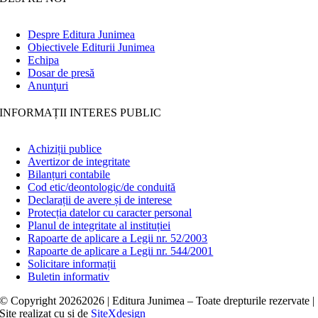
Despre Editura Junimea
Obiectivele Editurii Junimea
Echipa
Dosar de presă
Anunţuri
INFORMAȚII INTERES PUBLIC
Achiziții publice
Avertizor de integritate
Bilanțuri contabile
Cod etic/deontologic/de conduită
Declarații de avere și de interese
Protecția datelor cu caracter personal
Planul de integritate al instituției
Rapoarte de aplicare a Legii nr. 52/2003
Rapoarte de aplicare a Legii nr. 544/2001
Solicitare informații
Buletin informativ
© Copyright
20262026 | Editura Junimea – Toate drepturile rezervate |
Site realizat cu
și
de
SiteXdesign