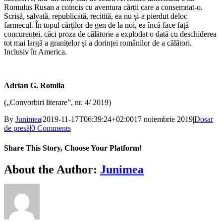
Romulus Rusan a coincis cu aventura cărții care a consemnat-o.
Scrisă, salvată, republicată, recitită, ea nu și-a pierdut deloc
farmecul. În topul cărților de gen de la noi, ea încă face față
concurenței, căci proza de călătorie a explodat o dată cu deschiderea
tot mai largă a granițelor și a dorinței românilor de a călători.
Inclusiv în America.
Adrian G. Romila
(„Convorbiri literare”, nr. 4/ 2019)
By
Junimea
|
2019-11-17T06:39:24+02:00
17 noiembrie 2019
|
Dosar
de presă
|
0 Comments
Share This Story, Choose Your Platform!
Facebook
X
Bluesky
Reddit
LinkedIn
WhatsApp
Telegram
Tumblr
Xing
Email
Copy
About the Author:
Junimea
Link