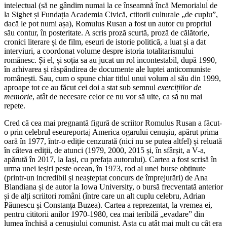
intelectual (să ne gândim numai la ce înseamnă încă Memorialul de
la Sighet și Fundația Academia Civică, ctitorii culturale „de cuplu”,
dacă le pot numi așa), Romulus Rusan a fost un autor cu propriul
său contur, în posteritate. A scris proză scurtă, proză de călătorie,
cronici literare și de film, eseuri de istorie politică, a luat și a dat
interviuri, a coordonat volume despre istoria totalitarismului
românesc. Și el, și soția sa au jucat un rol incontestabil, după 1990,
în arhivarea și răspândirea de documente ale luptei anticomuniste
românești. Sau, cum o spune chiar titlul unui volum al său din 1999,
aproape tot ce au făcut cei doi a stat sub semnul
exercițiilor de
memorie
, atât de necesare celor ce nu vor să uite, ca să nu mai
repete.
Cred că cea mai pregnantă figură de scriitor Romulus Rusan a făcut-
o prin celebrul eseureportaj America ogarului cenușiu, apărut prima
oară în 1977, într-o ediție cenzurată (nici nu se putea altfel) și reluată
în câteva ediții, de atunci (1979, 2000, 2015 și, în sfârșit, a V-a,
apărută în 2017, la Iași, cu prefața autorului). Cartea a fost scrisă în
urma unei ieșiri peste ocean, în 1973, rod al unei burse obținute
(printr-un incredibil și neașteptat concurs de împrejurări) de Ana
Blandiana și de autor la Iowa University, o bursă frecventată anterior
și de alți scriitori români (între care un alt cuplu celebru, Adrian
Păunescu și Constanța Buzea). Cartea a reprezentat, la vremea ei,
pentru cititorii anilor 1970-1980, cea mai teribilă „evadare” din
lumea închisă a cenușiului comunist. Asta cu atât mai mult cu cât era