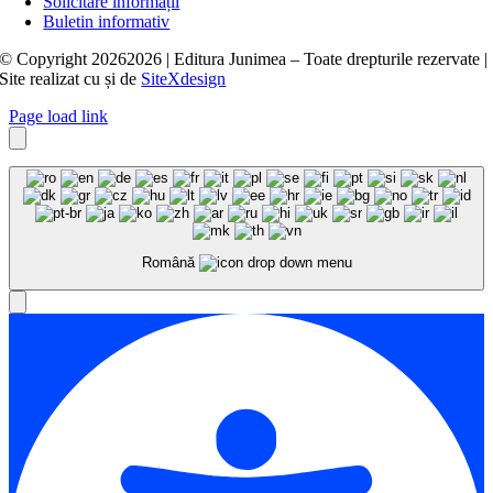
Solicitare informații
Buletin informativ
© Copyright
20262026 | Editura Junimea – Toate drepturile rezervate |
Site realizat cu
și
de
SiteXdesign
Page load link
Română