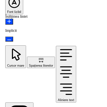
Font lizibil
Înălțimea liniei
Implicit
Cursor mare
Spațierea literelor
Aliniere text