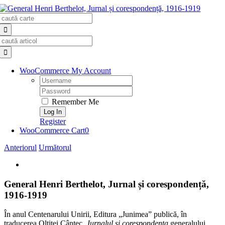
Skip
Search
to
for:
content
Search
for:
WooCommerce My Account
Username:
Password:
Remember Me
Register
WooCommerce Cart
0
Anteriorul
Următorul
View
Larger
Image
General Henri Berthelot, Jurnal și corespondență,
1916-1919
În anul Centenarului Unirii, Editura
„Junimea” publică, în
traducerea Oltiței Cântec,
Jurnalul și corespondența
generalului