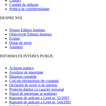
Contact
Condiţii de utilizare
Politică de confidențialitate
DESPRE NOI
Despre Editura Junimea
Obiectivele Editurii Junimea
Echipa
Dosar de presă
Anunţuri
INFORMAȚII INTERES PUBLIC
Achiziții publice
Avertizor de integritate
Bilanțuri contabile
Cod etic/deontologic/de conduită
Declarații de avere și de interese
Protecția datelor cu caracter personal
Planul de integritate al instituției
Rapoarte de aplicare a Legii nr. 52/2003
Rapoarte de aplicare a Legii nr. 544/2001