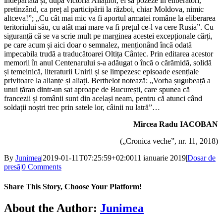
îndepărtată și, după victoria Aliaților, ei să pozeze în eliberatori,
pretinzând, ca preț al participării la război, chiar Moldova, nimic
altceva!”; „Cu cât mai mic va fi aportul armatei române la eliberarea
teritoriului său, cu atât mai mare va fi prețul ce-l va cere Rusia”. Cu
siguranță că se va scrie mult pe marginea acestei excepționale cărți,
pe care acum și aici doar o semnalez, menționând încă odată
impecabila trudă a traducătoarei Oltița Cântec. Prin editarea acestor
memorii în anul Centenarului s-a adăugat o încă o cărămidă, solidă
și temeinică, literaturii Unirii și se limpezesc episoade esențiale
privitoare la alianțe și aliați. Berthelot notează: „Vorba șugubeață a
unui țăran dintr-un sat aproape de București, care spunea că
francezii și românii sunt din același neam, pentru că atunci când
soldații noștri trec prin satele lor, câinii nu latră”…
Mircea Radu IACOBAN
(„Cronica veche”, nr. 11, 2018)
By
Junimea
|
2019-01-11T07:25:59+02:00
11 ianuarie 2019
|
Dosar de
presă
|
0 Comments
Share This Story, Choose Your Platform!
Facebook
X
Bluesky
Reddit
LinkedIn
WhatsApp
Telegram
Tumblr
Xing
Email
Copy
About the Author:
Junimea
Link