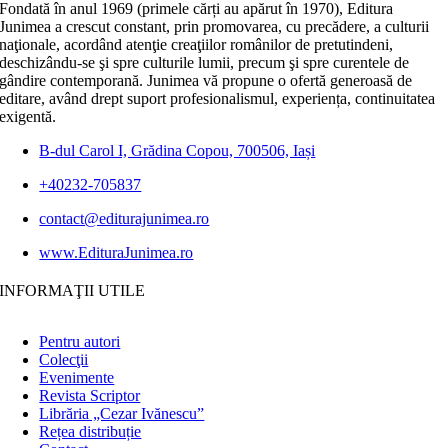
Fondată în anul 1969 (primele cărți au apărut în 1970), Editura
Junimea a crescut constant, prin promovarea, cu precădere, a culturii
naţionale, acordând atenţie creaţiilor românilor de pretutindeni,
deschizându-se şi spre culturile lumii, precum şi spre curentele de
gândire contemporană. Junimea vă propune o ofertă generoasă de
editare, având drept suport profesionalismul, experiența, continuitatea
exigentă.
B-dul Carol I, Grădina Copou, 700506, Iași
+40232-705837
contact@editurajunimea.ro
www.EdituraJunimea.ro
INFORMAŢII UTILE
Pentru autori
Colecţii
Evenimente
Revista Scriptor
Librăria „Cezar Ivănescu”
Rețea distribuție