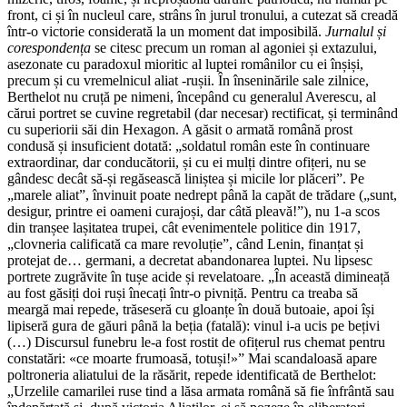
front, ci și în nucleul care, strâns în jurul tronului, a cutezat să creadă
într-o victorie considerată la un moment dat imposibilă.
Jurnalul și
corespondența
se citesc precum un roman al agoniei și extazului,
asezonate cu paradoxul mioritic al luptei românilor cu ei înșiși,
precum și cu vremelnicul aliat -rușii. În înseninările sale zilnice,
Berthelot nu cruță pe nimeni, începând cu generalul Averescu, al
cărui portret se cuvine regretabil (dar necesar) rectificat, și terminând
cu superiorii săi din Hexagon. A găsit o armată română prost
condusă și insuficient dotată: „soldatul român este în continuare
extraordinar, dar conducătorii, și cu ei mulți dintre ofițeri, nu se
gândesc decât să-și regăsească liniștea și micile lor plăceri”. Pe
„marele aliat”, învinuit poate nedrept până la capăt de trădare („sunt,
desigur, printre ei oameni curajoși, dar câtă pleavă!”), nu 1-a scos
din tranșee lașitatea trupei, cât evenimentele politice din 1917,
„clovneria calificată ca mare revoluție”, când Lenin, finanțat și
protejat de… germani, a decretat abandonarea luptei. Nu lipsesc
portrete zugrăvite în tușe acide și revelatoare. „În această dimineață
au fost găsiți doi ruși înecați într-o pivniță. Pentru ca treaba să
meargă mai repede, trăseseră cu gloanțe în două butoaie, apoi își
lipiseră gura de găuri până la beția (fatală): vinul i-a ucis pe bețivi
(…) Discursul funebru le-a fost rostit de ofițerul rus chemat pentru
constatări: «ce moarte frumoasă, totuși!»” Mai scandaloasă apare
poltroneria aliatului de la răsărit, repede identificată de Berthelot:
„Urzelile camarilei ruse tind a lăsa armata română să fie înfrântă sau