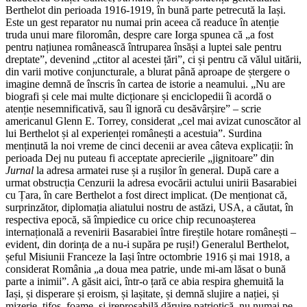
Berthelot din perioada 1916-1919, în bună parte petrecută la Iași.
Este un gest reparator nu numai prin aceea că readuce în atenție
truda unui mare filoromân, despre care Iorga spunea că „a fost
pentru națiunea românească întruparea însăși a luptei sale pentru
dreptate”, devenind „ctitor al acestei țări”, ci și pentru că vălul uitării,
din varii motive conjuncturale, a blurat până aproape de ștergere o
imagine demnă de înscris în cartea de istorie a neamului. „Nu are
biografi și cele mai multe dicționare și enciclopedii îi acordă o
atenție nesemnificativă, sau îl ignoră cu desăvârșire” – scrie
americanul Glenn E. Torrey, considerat „cel mai avizat cunoscător al
lui Berthelot și al experienței românești a acestuia”. Surdina
menținută la noi vreme de cinci decenii ar avea câteva explicații: în
perioada Dej nu puteau fi acceptate aprecierile „jignitoare” din
Jurnal
la adresa armatei ruse și a rușilor în general. După care a
urmat obstrucția Cenzurii la adresa evocării actului unirii Basarabiei
cu Țara, în care Berthelot a fost direct implicat. (De menționat că,
surprinzător, diplomația aliatului nostru de astăzi, USA, a căutat, în
respectiva epocă, să împiedice cu orice chip recunoașterea
internațională a revenirii Basarabiei între fireștile hotare românești –
evident, din dorința de a nu-i supăra pe ruși!) Generalul Berthelot,
șeful Misiunii Franceze la Iași între
octombrie 1916
și mai 1918, a
considerat România „a doua mea patrie, unde mi-am lăsat o bună
parte a inimii”. A găsit aici, într-o țară ce abia respira ghemuită la
Iași, și disperare și eroism, și lașitate, și demnă slujire a nației, și
mizerie, tifos, foame, și ireproșabilă dăruire patriotică, nu numai pe