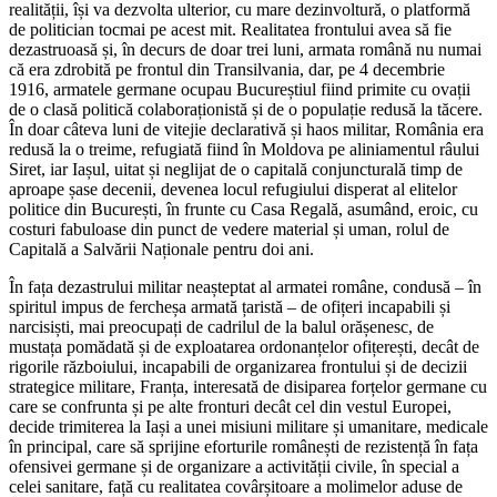
realității, își va dezvolta ulterior, cu mare dezinvoltură, o platformă
de politician tocmai pe acest mit. Realitatea frontului avea să fie
dezastruoasă și, în decurs de doar trei luni, armata română nu numai
că era zdrobită pe frontul din Transilvania, dar, pe 4 decembrie
1916, armatele germane ocupau Bucureștiul fiind primite cu ovații
de o clasă politică colaboraționistă și de o populație redusă la tăcere.
În doar câteva luni de vitejie declarativă și haos militar, România era
redusă la o treime, refugiată fiind în Moldova pe aliniamentul râului
Siret, iar Iașul, uitat și neglijat de o capitală conjuncturală timp de
aproape șase decenii, devenea locul refugiului disperat al elitelor
politice din București, în frunte cu Casa Regală, asumând, eroic, cu
costuri fabuloase din punct de vedere material și uman, rolul de
Capitală a Salvării Naționale pentru doi ani.
În fața dezastrului militar neașteptat al armatei române, condusă – în
spiritul impus de fercheșa armată țaristă – de ofițeri incapabili și
narcisiști, mai preocupați de cadrilul de la balul orășenesc, de
mustața pomădată și de exploatarea ordonanțelor ofițerești, decât de
rigorile războiului, incapabili de organizarea frontului și de decizii
strategice militare, Franța, interesată de disiparea forțelor germane cu
care se confrunta și pe alte fronturi decât cel din vestul Europei,
decide trimiterea la Iași a unei misiuni militare și umanitare, medicale
în principal, care să sprijine eforturile românești de rezistență în fața
ofensivei germane și de organizare a activității civile, în special a
celei sanitare, față cu realitatea covârșitoare a molimelor aduse de