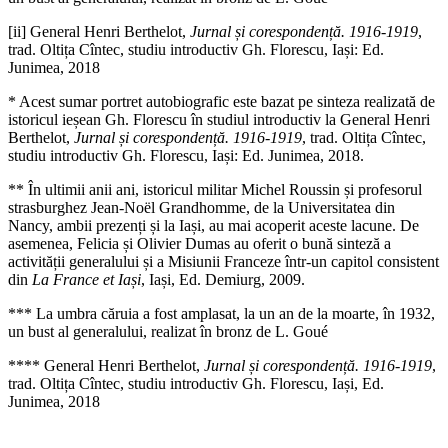
[ii] General Henri Berthelot,
Jurnal și corespondență. 1916-1919
,
trad. Oltița Cîntec, studiu introductiv Gh. Florescu, Iași: Ed.
Junimea, 2018
* Acest sumar portret autobiografic este bazat pe sinteza realizată de
istoricul ieșean Gh. Florescu în studiul introductiv la General Henri
Berthelot,
Jurnal și corespondență. 1916-1919
, trad. Oltița Cîntec,
studiu introductiv Gh. Florescu, Iași: Ed. Junimea, 2018.
** În ultimii anii ani, istoricul militar Michel Roussin și profesorul
strasburghez Jean-Noël Grandhomme, de la Universitatea din
Nancy, ambii prezenți și la Iași, au mai acoperit aceste lacune. De
asemenea, Felicia și Olivier Dumas au oferit o bună sinteză a
activității generalului și a Misiunii Franceze într-un capitol consistent
din
La France et Iași
, Iași, Ed. Demiurg, 2009.
*** La umbra căruia a fost amplasat, la un an de la moarte, în 1932,
un bust al generalului, realizat în bronz de L. Goué
**** General Henri Berthelot,
Jurnal și corespondență. 1916-1919
,
trad. Oltița Cîntec, studiu introductiv Gh. Florescu, Iași, Ed.
Junimea, 2018