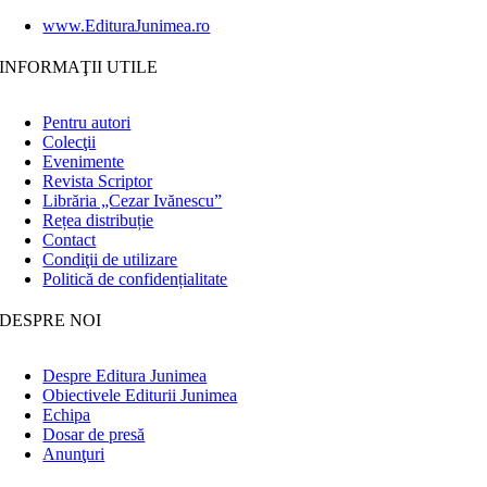
www.EdituraJunimea.ro
INFORMAŢII UTILE
Pentru autori
Colecţii
Evenimente
Revista Scriptor
Librăria „Cezar Ivănescu”
Rețea distribuție
Contact
Condiţii de utilizare
Politică de confidențialitate
DESPRE NOI
Despre Editura Junimea
Obiectivele Editurii Junimea
Echipa
Dosar de presă
Anunţuri