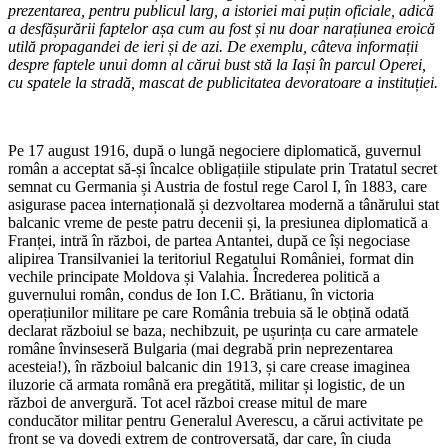
prezentarea, pentru publicul larg, a istoriei mai puțin oficiale, adică
a desfășurării faptelor așa cum au fost și nu doar narațiunea eroică
utilă propagandei de ieri și de azi. De exemplu, câteva informații
despre faptele unui domn al cărui bust stă la Iași în parcul Operei,
cu spatele la stradă, mascat de publicitatea devoratoare a instituției.
Pe 17 august 1916, după o lungă negociere diplomatică, guvernul
român a acceptat să-și încalce obligațiile stipulate prin Tratatul secret
semnat cu Germania și Austria de fostul rege Carol I, în 1883, care
asigurase pacea internațională și dezvoltarea modernă a tânărului stat
balcanic vreme de peste patru decenii și, la presiunea diplomatică a
Franței, intră în război, de partea Antantei, după ce își negociase
alipirea Transilvaniei la teritoriul Regatului României, format din
vechile principate Moldova și Valahia. Încrederea politică a
guvernului român, condus de Ion I.C. Brătianu, în victoria
operațiunilor militare pe care România trebuia să le obțină odată
declarat războiul se baza, nechibzuit, pe ușurința cu care armatele
române învinseseră Bulgaria (mai degrabă prin neprezentarea
acesteia!), în războiul balcanic din 1913, și care crease imaginea
iluzorie că armata română era pregătită, militar și logistic, de un
război de anvergură. Tot acel război crease mitul de mare
conducător militar pentru Generalul Averescu, a cărui activitate pe
front se va dovedi extrem de controversată, dar care, în ciuda