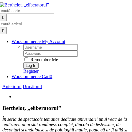
Skip
Search
to
for:
content
Search
for:
WooCommerce My Account
Username:
Password:
Remember Me
Register
WooCommerce Cart
0
Anteriorul
Următorul
View
Larger
Image
Berthelot, „eliberatorul”
În seria de spectacole tematice dedicate aniversării unui veac de la
realizarea unui stat românesc complet, dincolo de festivisme, de
deconturi scandaloase și de polologhii inutile, poate că ar fi utilă și