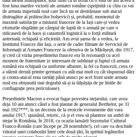
dată aleasă întâmplător, știut fiind că în urmă cu o sută de ani aceea a
fost luna marilor victorii ale armatei române (sprijinită cu chiu cu vai
de armata imperială rusă care încă nu se destrămase sub atacul
distrugător al politrucilor bolșevici) și, probabil, momentul de
maximă satisfacție a misiunii franceze de la Iași care-și vedea
eforturile răsplătite pe câmpul de luptă de o armată pe care o
ridicaseră de la haos și catastrofă logistică la o forță militară
antrenată, echipată și eficientă. Am avut șansa de a vedea, la
Institutul Francez din Iași, o serie de cadre filmate de Serviciul de
Informații al Armatei Franceze la ofensiva de la Mărășești, din 1917,
și cred că vizita președintelui francez era în rezonanță cu acel
moment de fraternitate (e interesant de subliniat și faptul că armata
română era echipată cu uniforme albastre, la fel ca francezii, ceea ce
a stârnit derută printre germani cu atât mai mult cu cât răspunsul dârz
și contra-atacul erau rarități până atunci pe acel front unde armata
rusă era obișnuită mai degrabă să-și ia tălpășița de pe liniile de
conflagrație prea periculoase).
Președintele Macron a evocat fugar povestea stejarului, care avea
deja 10 ani atunci când a fost plantat de generalul Berthelot, pe 31
mai 1927***, la un deceniu de la eroicele evenimente din vara
anului 1917, spunând, retoric, că și el vrea să planteze un astfel de
stejar în România, în 2018, cu ocazia lansării Sezonului Cultural
Franco-Român (care începe pe 28 noiembrie!), cel care va deschide
viitorul unei colaborări între cele două țări, în spiritul legăturilor