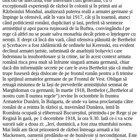
dincolo de anecdotă, este interesant cum generalul, cu o
excepțională experiență de război în colonii și în primii ani ai
Războiului Mondial, analizează puterea reală a armatei germane și
împinge la ofensivă, atât în vara lui 1917, cât și în toamnă, atunci
când politicienii români, duplicitari și lași, preferă să semneze
armistițiul și apoi pacea rușinoasă de la Buftea, convingându-l pe
rege că altfel nu se poate salva monarhia decât printr-o înțelegere cu
nemții. E drept că încă din vară, când ofensiva plănuită de Berthelot
și Șcerbacev a fost zădărnicită de ordinele lui Kerenski, era evident
declinul armatei țariste, subminată de anarhiștii bolșevici care
îndemnau la insubordonare și la crime, iar în acest context armata
română risca prea mult să înfrunte singură armata germană, chiar
dacă din informațiile secrete pe care le avea Berthelot știa că multe
trupe fuseseră deja dislocate de pe frontul român pentru a fi trimise
în sprijinul armatelor germane de pe Frontul de Vest. Obligat să
retragă misiunea de la Iași de prevederile armistițiului semnat de
Marghiloman cu germanii, în martie 1918, Berthelot („Berthelot al
nostru cum îl numea regele”) revine în octombrie în fruntea
Armatelor Dunării, în Bulgaria, de unde va lansa proclamația către
români de a reintra în război și, traversând Dunărea, intră în
România ocupată și eliberează Bucureștiul, primindu-i pe Rege și pe
Regină în gară, pe 1 decembrie 1918, la ora 9.30. Iată ce-i va scrie
surorii sale a doua zi: „Ieri, duminică, a fost ziua triumfului nostru.
Mai întâi am făcut prizonieră de război întreaga armată a lui
Mackensen, oamenii predându-se de bunăvoie și necondiționat. Este