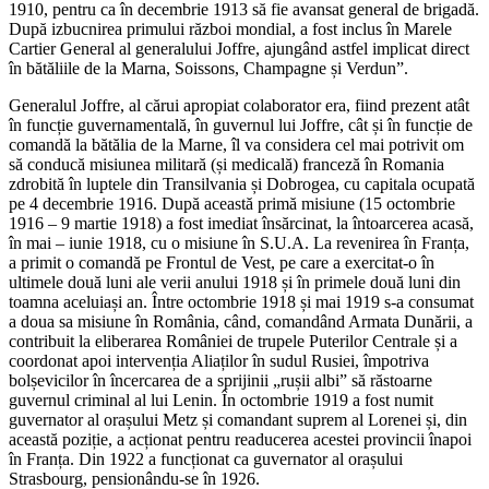
1910, pentru ca în decembrie 1913 să fie avansat general de brigadă.
După izbucnirea primului război mondial, a fost inclus în Marele
Cartier General al generalului Joffre, ajungând astfel implicat direct
în bătăliile de la Marna, Soissons, Champagne și Verdun”.
Generalul Joffre, al cărui apropiat colaborator era, fiind prezent atât
în funcție guvernamentală, în guvernul lui Joffre, cât și în funcție de
comandă la bătălia de la Marne, îl va considera cel mai potrivit om
să conducă misiunea militară (și medicală) franceză în Romania
zdrobită în luptele din Transilvania și Dobrogea, cu capitala ocupată
pe 4 decembrie 1916. După această primă misiune (15 octombrie
1916 – 9 martie 1918) a fost imediat însărcinat, la întoarcerea acasă,
în mai – iunie 1918, cu o misiune în S.U.A. La revenirea în Franța,
a primit o comandă pe Frontul de Vest, pe care a exercitat-o în
ultimele două luni ale verii anului 1918 și în primele două luni din
toamna aceluiași an. Între octombrie 1918 și mai 1919 s-a consumat
a doua sa misiune în România, când, comandând Armata Dunării, a
contribuit la eliberarea României de trupele Puterilor Centrale și a
coordonat apoi intervenția Aliaților în sudul Rusiei, împotriva
bolșevicilor în încercarea de a sprijinii „rușii albi” să răstoarne
guvernul criminal al lui Lenin. În octombrie 1919 a fost numit
guvernator al orașului Metz și comandant suprem al Lorenei și, din
această poziție, a acționat pentru readucerea acestei provincii înapoi
în Franța. Din 1922 a funcționat ca guvernator al orașului
Strasbourg, pensionându-se în 1926.