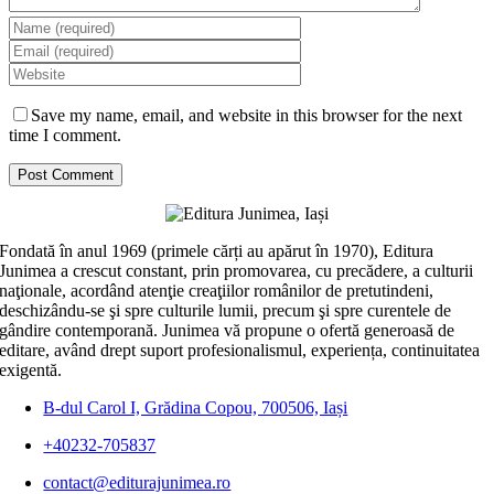
Save my name, email, and website in this browser for the next
time I comment.
Fondată în anul 1969 (primele cărți au apărut în 1970), Editura
Junimea a crescut constant, prin promovarea, cu precădere, a culturii
naţionale, acordând atenţie creaţiilor românilor de pretutindeni,
deschizându-se şi spre culturile lumii, precum şi spre curentele de
gândire contemporană. Junimea vă propune o ofertă generoasă de
editare, având drept suport profesionalismul, experiența, continuitatea
exigentă.
B-dul Carol I, Grădina Copou, 700506, Iași
+40232-705837
contact@editurajunimea.ro