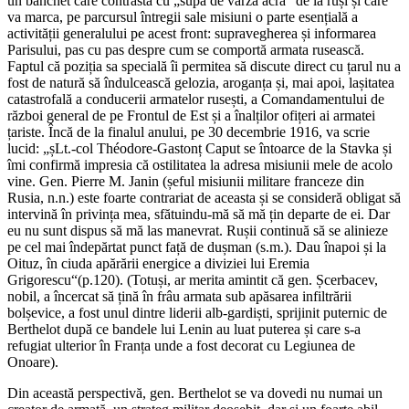
un banchet care contrasta cu „supa de varză acră“ de la ruși și care
va marca, pe parcursul întregii sale misiuni o parte esențială a
activității generalului pe acest front: supravegherea și informarea
Parisului, pas cu pas despre cum se comportă armata rusească.
Faptul că poziția sa specială îi permitea să discute direct cu țarul nu a
fost de natură să îndulcească gelozia, aroganța și, mai apoi, lașitatea
catastrofală a conducerii armatelor rusești, a Comandamentului de
război general de pe Frontul de Est și a înalților ofițeri ai armatei
țariste. Încă de la finalul anului, pe 30 decembrie 1916, va scrie
lucid: „șLt.-col Théodore-Gastonț Caput se întoarce de la Stavka și
îmi confirmă impresia că ostilitatea la adresa misiunii mele de acolo
vine. Gen. Pierre M. Janin (șeful misiunii militare franceze din
Rusia, n.n.) este foarte contrariat de aceasta și se consideră obligat să
intervină în privința mea, sfătuindu-mă să mă țin departe de ei. Dar
eu nu sunt dispus să mă las manevrat. Rușii continuă să se alinieze
pe cel mai îndepărtat punct față de dușman (s.m.). Dau înapoi și la
Oituz, în ciuda apărării energice a diviziei lui Eremia
Grigorescu“(p.120). (Totuși, ar merita amintit că gen. Șcerbacev,
nobil, a încercat să țină în frâu armata sub apăsarea infiltrării
bolșevice, a fost unul dintre liderii alb-gardiști, sprijinit puternic de
Berthelot după ce bandele lui Lenin au luat puterea și care s-a
refugiat ulterior în Franța unde a fost decorat cu Legiunea de
Onoare).
Din această perspectivă, gen. Berthelot se va dovedi nu numai un