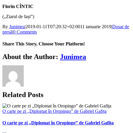
Florin CÎNTIC
(„Ziarul de Iași”)
By
Junimea
|
2019-01-11T07:20:32+02:00
11 ianuarie 2019
|
Dosar de
presă
|
0 Comments
Share This Story, Choose Your Platform!
Facebook
X
Bluesky
Reddit
LinkedIn
WhatsApp
Telegram
Tumblr
Xing
Email
Copy
About the Author:
Junimea
Link
Related Posts
O carte pe zi „Diplomat în Oropingo” de Gabriel Gafița
O carte pe zi „Diplomat în Oropingo” de Gabriel Gafița