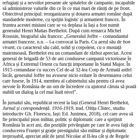
refugiați și a nevoilor presante ale spitalelor de campanie, incapabile
să administreze valurile din ce în ce mai mari de răniți de pe front.
Obiectivul principal: reorganizarea și dotarea armatei române după
standardele moderne, cu sprijin logistic și armament francez. În
fruntea acestei misiuni care se va deplasa la Iași a fost numit
generalul Henri Matias Berthelot. După cum remarca Michel
Roussin, biograful său francez: „Generalul Joffre – comandantul
armatei franceze, n.n. – l-a convocat la Paris. Cu aerul său de
bon
vivant
, cu caracterul său cald, solid și corpolent, cu o mustață
maiestuoasă, Berthelot era un comandant de război apreciat. Acest
general de brigadă de 53 de ani condusese campanii victorioase în
Africa și Extremul Orient cu funcții importante în Statul Major. În
1915 comandase cu succes Cel de-al 32-lea Corp de Armată astfel
încât, generalul Joffre nu avusese nicio ezitare în desemnarea celui
care fusese, în 1914, membru al cabinetului său pentru că avea
nevoie în România de un om de încredere cu ajutorul căruia să poată
stabili un dialog la cel mai înalt nivel”.
În jurnalul său, republicat recent la Iași (General Henri Berthelot,
Jurnal și corespondență. 1916-1919
, trad. Oltița Cîntec, studiu
introductiv Gh. Florescu, Iași: Ed. Junimea, 2018), cel care avea să
fie principalul pion militar, politic și diplomatic care a sprijinit
România în acei ani, din pozițiile privilegiate pe care le avea față de
conducerea Franței și grație prestigiului său militar și diplomatic
ireproșabil, apreciat atât de țarul Nicolae al II-lea cât și de Regele