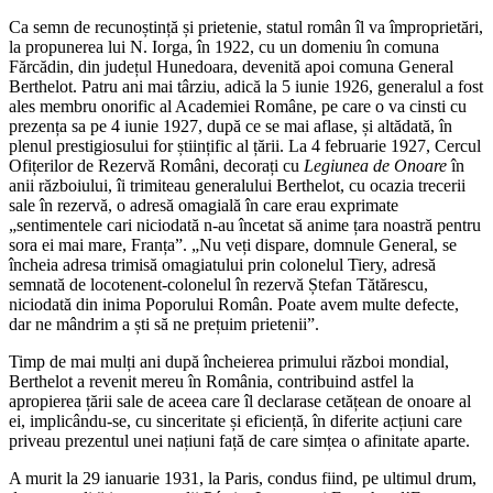
Ca semn de recunoștință și prietenie, statul român îl va împroprietări,
la propunerea lui N. Iorga, în 1922, cu un domeniu în comuna
Fărcădin, din județul Hunedoara, devenită apoi comuna General
Berthelot. Patru ani mai târziu, adică la 5 iunie 1926, generalul a fost
ales membru onorific al Academiei Române, pe care o va cinsti cu
prezența sa pe 4 iunie 1927, după ce se mai aflase, și altădată, în
plenul prestigiosului for științific al țării. La 4 februarie 1927, Cercul
Ofițerilor de Rezervă Români, decorați cu
Legiunea de Onoare
în
anii războiului, îi trimiteau generalului Berthelot, cu ocazia trecerii
sale în rezervă, o adresă omagială în care erau exprimate
„sentimentele cari niciodată n-au încetat să anime țara noastră pentru
sora ei mai mare, Franța”. „Nu veți dispare, domnule General, se
încheia adresa trimisă omagiatului prin colonelul Tiery, adresă
semnată de locotenent-colonelul în rezervă Ștefan Tătărescu,
niciodată din inima Poporului Român. Poate avem multe defecte,
dar ne mândrim a ști să ne prețuim prietenii”.
Timp de mai mulți ani după încheierea primului război mondial,
Berthelot a revenit mereu în România, contribuind astfel la
apropierea țării sale de aceea care îl declarase cetățean de onoare al
ei, implicându-se, cu sinceritate și eficiență, în diferite acțiuni care
priveau prezentul unei națiuni față de care simțea o afinitate aparte.
A murit la 29 ianuarie 1931, la Paris, condus fiind, pe ultimul drum,