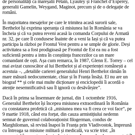
de personalități ca mareșalii Pétain, Lyautey și Franchet d’Esperey,
generalii Gamelin, Weygand, Maginot, precum și de o delegație de
români.
În majoritatea mesajelor pe care le trimitea acasă surorii sale,
Berthelot își exprima speranța că misiunea lui în România se va
încheia și că va putea reveni acasă la comanda Corpului de Armată
nr. 32, pe care îl condusese înainte de a veni la Iași și că va putea
participa la război pe Frontul Vest pentru a se umple de glorie. Deși
activitatea sa a fost prodigioasă pe Frontul de Est ea nu a fost
suficientă pentru a intra în conștiința francezilor ca un mare
comandant de oști. Așa cum remarca, în 1987, Glenn E. Torrey – cel
mai avizat cunoscător al lui Berthelot și al experienței românești a
acestuia –, „detaliile carierei generalului Henri Berthelot rămân în
mare măsură nedocumentate, chiar și în Franța însăși. El nu are un
biograf ** și cele mai multe dicționare și enciclopedii îi acordă o
atenție nesemnificativă sau îl ignoră cu desăvârșire”.
Dacă în prima sa însemnare de jurnal, din 1 octombrie 1916,
Generalul Berthelot își începea misiunea extraordinară în România
cu constatarea profetică că „misiunea mea va fi ceea ce voi face“, pe
9 martie 1918, când era forțat, din cauza armistițiului nedemn
semnat de guvernul colaboraționist filogerman, condus de
Marghiloman, să revină înapoi în Franța prin Vladivostok, împreună
cu întreaga sa misiune militară și medicală, va scrie trist: „în