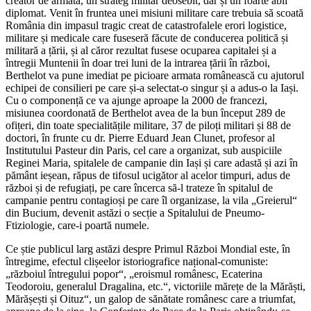
creator de armată, un strateg militar deosebit, dar și un foarte abil
diplomat. Venit în fruntea unei misiuni militare care trebuia să scoată
România din impasul tragic creat de catastrofalele erori logistice,
militare și medicale care fuseseră făcute de conducerea politică și
militară a țării, și al căror rezultat fusese ocuparea capitalei și a
întregii Muntenii în doar trei luni de la intrarea țării în război,
Berthelot va pune imediat pe picioare armata românească cu ajutorul
echipei de consilieri pe care și-a selectat-o singur și a adus-o la Iași.
Cu o componență ce va ajunge aproape la 2000 de francezi,
misiunea coordonată de Berthelot avea de la bun început 289 de
ofițeri, din toate specialitățile militare, 37 de piloți militari și 88 de
doctori, în frunte cu dr. Pierre Eduard Jean Clunet, profesor al
Institutului Pasteur din Paris, cel care a organizat, sub auspiciile
Reginei Maria, spitalele de campanie din Iași și care adastă și azi în
pământ ieșean, răpus de tifosul ucigător al acelor timpuri, adus de
război și de refugiați, pe care încerca să-l trateze în spitalul de
campanie pentru contagioși pe care îl organizase, la vila „Greierul“
din Bucium, devenit astăzi o secție a Spitalului de Pneumo-
Ftiziologie, care-i poartă numele.
Ce știe publicul larg astăzi despre Primul Război Mondial este, în
întregime, efectul clișeelor istoriografice național-comuniste:
„războiul întregului popor“, „eroismul românesc, Ecaterina
Teodoroiu, generalul Dragalina, etc.“, victoriile mărețe de la Mărăști,
Mărășești și Oituz“, un galop de sănătate românesc care a triumfat,