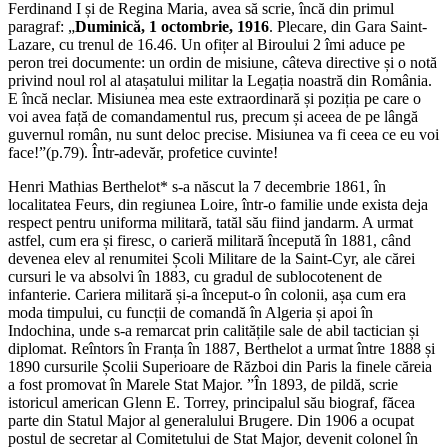
Ferdinand I și de Regina Maria, avea să scrie, încă din primul
paragraf: „
Duminică, 1 octombrie, 1916
. Plecare, din Gara Saint-
Lazare, cu trenul de 16.46. Un ofițer al Biroului 2 îmi aduce pe
peron trei documente: un ordin de misiune, câteva directive și o notă
privind noul rol al atașatului militar la Legația noastră din România.
E încă neclar. Misiunea mea este extraordinară și poziția pe care o
voi avea față de comandamentul rus, precum și aceea de pe lângă
guvernul român, nu sunt deloc precise. Misiunea va fi ceea ce eu voi
face!”(p.79). Într-adevăr, profetice cuvinte!
Henri Mathias Berthelot* s-a născut la 7 decembrie 1861, în
localitatea Feurs, din regiunea Loire, într-o familie unde exista deja
respect pentru uniforma militară, tatăl său fiind jandarm. A urmat
astfel, cum era și firesc, o carieră militară începută în 1881, când
devenea elev al renumitei Școli Militare de la Saint-Cyr, ale cărei
cursuri le va absolvi în 1883, cu gradul de sublocotenent de
infanterie. Cariera militară și-a început-o în colonii, așa cum era
moda timpului, cu funcții de comandă în Algeria și apoi în
Indochina, unde s-a remarcat prin calitățile sale de abil tactician și
diplomat. Reîntors în Franța în 1887, Berthelot a urmat între 1888 și
1890 cursurile Școlii Superioare de Război din Paris la finele căreia
a fost promovat în Marele Stat Major. ”În 1893, de pildă, scrie
istoricul american Glenn E. Torrey, principalul său biograf, făcea
parte din Statul Major al generalului Brugere. Din 1906 a ocupat
postul de secretar al Comitetului de Stat Major, devenit colonel în