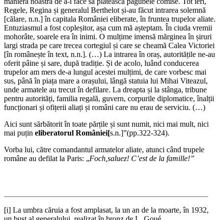
maniera noastră de a-i face să plătească pagubele comise. Tot ieri,
Regele, Regina și generalul Berthelot și-au făcut intrarea solemnă
[călare, n.n.] în capitala României eliberate, în fruntea trupelor aliate.
Entuziasmul a fost copleșitor, așa cum mă așteptam. În ciuda vremii
mohorâte, soarele era în inimi. O mulțime imensă mărginea în șiruri
largi strada pe care trecea cortegiul și care se cheamă Calea Victoriei
[în românește în text, n.n.]. (…) La intrarea în oraș, autoritățile ne-au
oferit pâine și sare, după tradiție. Și de acolo, luând conducerea
trupelor am mers de-a lungul acestei mulțimi, de care vorbesc mai
sus, până în piața mare a orașului, lângă statuia lui Mihai Viteazul,
unde armatele au trecut în defilare. La dreapta și la stânga, tribune
pentru autorități, familia regală, guvern, corpurile diplomatice, înalții
funcționari și ofițerii aliați și români care nu erau de serviciu. (…)
Aici sunt sărbătorit în toate părțile și sunt numit, nici mai mult, nici
mai puțin
eliberatorul României[
s.n.]”(pp.322-324).
Vorba lui, către comandantul armatelor aliate, atunci când trupele
române au defilat la Paris: „
Foch,saluez! C’est de la famille!”
____________________________________________________
[i] La umbra căruia a fost amplasat, la un an de la moarte, în 1932,
un bust al generalului, realizat în bronz de L. Goué