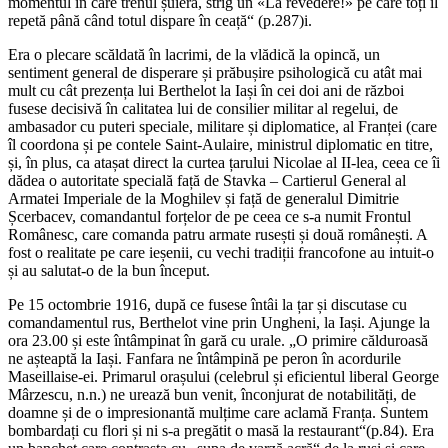
momentul în care trenul șuieră, strig un «La revedere!» pe care toți îl
repetă până când totul dispare în ceață“ (p.287)i.
Era o plecare scăldată în lacrimi, de la vlădică la opincă, un
sentiment general de disperare și prăbușire psihologică cu atât mai
mult cu cât prezența lui Berthelot la Iași în cei doi ani de război
fusese decisivă în calitatea lui de consilier militar al regelui, de
ambasador cu puteri speciale, militare și diplomatice, al Franței (care
îl coordona și pe contele Saint-Aulaire, ministrul diplomatic en titre,
și, în plus, ca atașat direct la curtea țarului Nicolae al II-lea, ceea ce îi
dădea o autoritate specială față de Stavka – Cartierul General al
Armatei Imperiale de la Moghilev și față de generalul Dimitrie
Șcerbacev, comandantul forțelor de pe ceea ce s-a numit Frontul
Românesc, care comanda patru armate rusești și două românești. A
fost o realitate pe care ieșenii, cu vechi tradiții francofone au intuit-o
și au salutat-o de la bun început.
Pe 15 octombrie 1916, după ce fusese întâi la țar și discutase cu
comandamentul rus, Berthelot vine prin Ungheni, la Iași. Ajunge la
ora 23.00 și este întâmpinat în gară cu urale. „O primire călduroasă
ne așteaptă la Iași. Fanfara ne întâmpină pe peron în acordurile
Maseillaise-ei. Primarul orașului (celebrul și eficientul liberal George
Mârzescu, n.n.) ne urează bun venit, înconjurat de notabilități, de
doamne și de o impresionantă mulțime care aclamă Franța. Suntem
bombardați cu flori și ni s-a pregătit o masă la restaurant“(p.84). Era