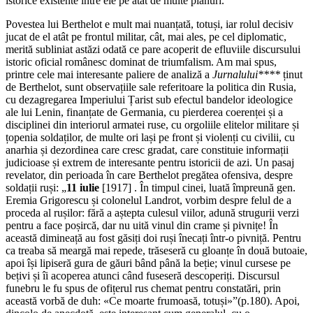
istorice existente între ele pe atât de multe planuri.
Povestea lui Berthelot e mult mai nuanțată, totuși, iar rolul decisiv
jucat de el atât pe frontul militar, cât, mai ales, pe cel diplomatic,
merită subliniat astăzi odată ce pare acoperit de efluviile discursului
istoric oficial românesc dominat de triumfalism. Am mai spus,
printre cele mai interesante paliere de analiză a
Jurnalului****
ținut
de Berthelot, sunt observațiile sale referitoare la politica din Rusia,
cu dezagregarea Imperiului Țarist sub efectul bandelor ideologice
ale lui Lenin, finanțate de Germania, cu pierderea coerenței și a
disciplinei din interiorul armatei ruse, cu orgoliile elitelor militare și
țopenia soldaților, de multe ori lași pe front și violenți cu civilii, cu
anarhia și dezordinea care cresc gradat, care constituie informații
judicioase și extrem de interesante pentru istoricii de azi. Un pasaj
revelator, din perioada în care Berthelot pregătea ofensiva, despre
soldații ruși: „
11 iulie
[1917] . În timpul cinei, luată împreună gen.
Eremia Grigorescu și colonelul Landrot, vorbim despre felul de a
proceda al rușilor: fără a aștepta culesul viilor, adună strugurii verzi
pentru a face poșircă, dar nu uită vinul din crame și pivnițe! În
această dimineață au fost găsiți doi ruși înecați într-o pivniță. Pentru
ca treaba să meargă mai repede, trăseseră cu gloanțe în două butoaie,
apoi își lipiseră gura de găuri bând până la beție; vinul cursese pe
bețivi și îi acoperea atunci când fuseseră descoperiți. Discursul
funebru le fu spus de ofițerul rus chemat pentru constatări, prin
această vorbă de duh: «Ce moarte frumoasă, totuși»”(p.180). Apoi,