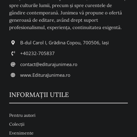
spre culturile lumii, precum şi spre curentele de
gândire contemporană. Junimea vă propune o ofertă
generoasă de editare, având drept suport
profesionalismul, experiența, continuitatea exigentă.
B-dul Carol I, Grădina Copou, 700506, Iași
+40232-705837
contact@editurajunimea.ro
www.EdituraJunimea.ro
INFORMAŢII UTILE
Pentru autori
Colecţii
Evenimente