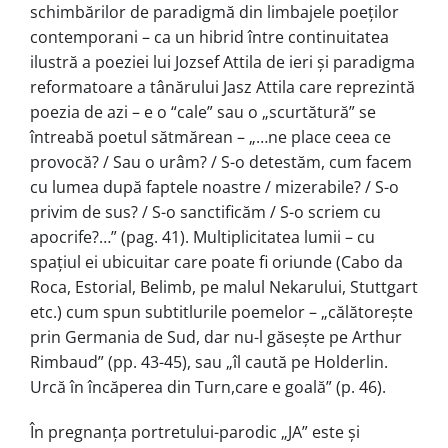
schimbărilor de paradigmă din limbajele poeților
contemporani – ca un hibrid între continuitatea
ilustră a poeziei lui Jozsef Attila de ieri şi paradigma
reformatoare a tânărului Jasz Attila care reprezintă
poezia de azi – e o “cale” sau o „scurtătură” se
întreabă poetul sătmărean – „…ne place ceea ce
provocă? / Sau o urâm? / S-o detestăm, cum facem
cu lumea după faptele noastre / mizerabile? / S-o
privim de sus? / S-o sanctificăm / S-o scriem cu
apocrife?…” (pag. 41). Multiplicitatea lumii – cu
spațiul ei ubicuitar care poate fi oriunde (Cabo da
Roca, Estorial, Belimb, pe malul Nekarului, Stuttgart
etc.) cum spun subtitlurile poemelor – „călătoreşte
prin Germania de Sud, dar nu-l găseşte pe Arthur
Rimbaud” (pp. 43-45), sau „îl caută pe Holderlin.
Urcă în încăperea din Turn,care e goală” (p. 46).
În pregnanța portretului-parodic „JA” este şi