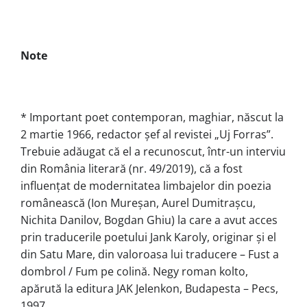
Note
* Important poet contemporan, maghiar, născut la
2 martie 1966, redactor şef al revistei „Uj Forras”.
Trebuie adăugat că el a recunoscut, într-un interviu
din România literară (nr. 49/2019), că a fost
influențat de modernitatea limbajelor din poezia
românească (Ion Mureşan, Aurel Dumitraşcu,
Nichita Danilov, Bogdan Ghiu) la care a avut acces
prin traducerile poetului Jank Karoly, originar şi el
din Satu Mare, din valoroasa lui traducere – Fust a
dombrol / Fum pe colină. Negy roman kolto,
apărută la editura JAK Jelenkon, Budapesta – Pecs,
1997.