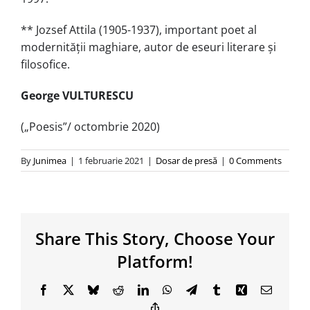
** Jozsef Attila (1905-1937), important poet al
modernității maghiare, autor de eseuri literare şi
filosofice.
George VULTURESCU
(„Poesis”/ octombrie 2020)
By
Junimea
|
1 februarie 2021
|
Dosar de presă
|
0 Comments
Share This Story, Choose Your
Platform!
Facebook
X
Bluesky
Reddit
LinkedIn
WhatsApp
Telegram
Tumblr
Xing
Email
Copy