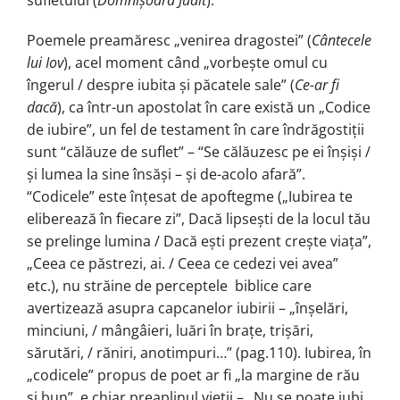
Poemele preamăresc „venirea dragostei” (
Cântecele
lui Iov
), acel moment când „vorbeşte omul cu
îngerul / despre iubita şi păcatele sale” (
Ce-ar fi
dacă
), ca într-un apostolat în care există un „Codice
de iubire”, un fel de testament în care îndrăgostiții
sunt “călăuze de suflet” – “Se călăuzesc pe ei înşişi /
şi lumea la sine însăşi – şi de-acolo afară”.
“Codicele” este înțesat de apoftegme („Iubirea te
eliberează în fiecare zi”, Dacă lipseşti de la locul tău
se prelinge lumina / Dacă eşti prezent creşte viața”,
„Ceea ce păstrezi, ai. / Ceea ce cedezi vei avea”
etc.), nu străine de perceptele biblice care
avertizează asupra capcanelor iubirii – „înşelări,
minciuni, / mângâieri, luări în brațe, trişări,
sărutări, / răniri, anotimpuri…” (pag.110). Iubirea, în
„codicele” propus de poet ar fi „la margine de rău
şi bun”, e chiar preaplinul vieții – „Nu se poate iubi