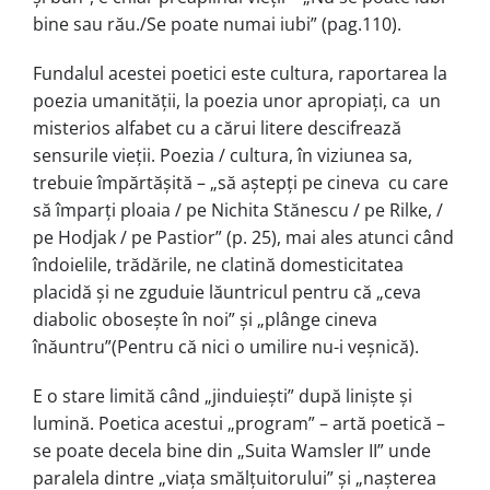
bine sau rău./Se poate numai iubi” (pag.110).
Fundalul acestei poetici este cultura, raportarea la
poezia umanității, la poezia unor apropiați, ca un
misterios alfabet cu a cărui litere descifrează
sensurile vieții. Poezia / cultura, în viziunea sa,
trebuie împărtăşită – „să aştepți pe cineva cu care
să împarți ploaia / pe Nichita Stănescu / pe Rilke, /
pe Hodjak / pe Pastior” (p. 25), mai ales atunci când
îndoielile, trădările, ne clatină domesticitatea
placidă şi ne zguduie lăuntricul pentru că „ceva
diabolic oboseşte în noi” şi „plânge cineva
înăuntru”(Pentru că nici o umilire nu-i veşnică).
E o stare limită când „jinduieşti” după linişte şi
lumină. Poetica acestui „program” – artă poetică –
se poate decela bine din „Suita Wamsler II” unde
paralela dintre „viața smălțuitorului” şi „naşterea