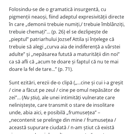
Folosindu-se de o gramatică insurgentă, cu
pigmenții neaoşi, fiind adeptul expresivității directe
în care „demonii trebuie numiți,/ trebuie îmblânziți,
trebuie chemați”… (p. 26) el se dezlipeşte de
„pieptul” patriarhului Jozsef Attila şi înțelege că
trebuie să alegi „curva aia de indiferență a vârstei
adulte” şi „nepăsarea futută a maturității din noi”
ca să afli că „acum te doare şi faptul că nu te mai
doare la fel de tare…” (p. 71).
Sunt ezitări, erezii de-o clipă („…cine şi cui i-a greşit
/ cine a făcut pe zeul / cine pe omul nepăsător de
zei”… (
Nu ştiu
), ale unei intimități vulnerate care
nelinişteşte, care transmit o stare de insolitare
unde, abia aici, e posibilă „frumusețea” –
„necontenit se prelinge din mine / frumusețea /
această supurare ciudată / n-am ştiut că există