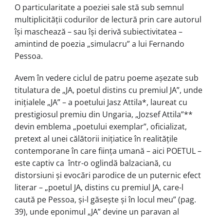
O particularitate a poeziei sale stă sub semnul
multiplicității codurilor de lectură prin care autorul
îşi maschează – sau îşi derivă subiectivitatea –
amintind de poezia „simulacru” a lui Fernando
Pessoa.
Avem în vedere ciclul de patru poeme aşezate sub
titulatura de „JA, poetul distins cu premiul JA”, unde
inițialele „JA” – a poetului Jasz Attila*, laureat cu
prestigiosul premiu din Ungaria, „Jozsef Attila”**
devin emblema „poetului exemplar”, oficializat,
pretext al unei călătorii inițiatice în realitățile
contemporane în care ființa umană – aici POETUL –
este captiv ca într-o oglindă balzaciană, cu
distorsiuni şi evocări parodice de un puternic efect
literar – „poetul JA, distins cu premiul JA, care-l
caută pe Pessoa, şi-l găseşte şi în locul meu” (pag.
39), unde eponimul „JA” devine un paravan al