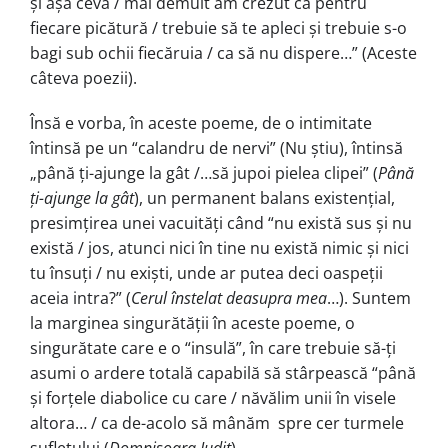
şi aşa ceva / mai demult am crezut că pentru
fiecare picătură / trebuie să te apleci şi trebuie s-o
bagi sub ochii fiecăruia / ca să nu dispere…” (Aceste
câteva poezii).
Însă e vorba, în aceste poeme, de o intimitate
întinsă pe un “calandru de nervi” (Nu ştiu), întinsă
„până ți-ajunge la gât /…să jupoi pielea clipei” (
Până
ț
i-ajunge la gât
), un permanent balans existențial,
presimțirea unei vacuități când “nu există sus şi nu
există / jos, atunci nici în tine nu există nimic şi nici
tu însuți / nu exişti, unde ar putea deci oaspeții
aceia intra?” (
Cerul înstelat deasupra mea
…). Suntem
la marginea singurătății în aceste poeme, o
singurătate care e o “insulă”, în care trebuie să-ți
asumi o ardere totală capabilă să stârpească “până
şi forțele diabolice cu care / năvălim unii în visele
altora… / ca de-acolo să mânăm spre cer turmele
sufletului (
Domnişoara Judit
).