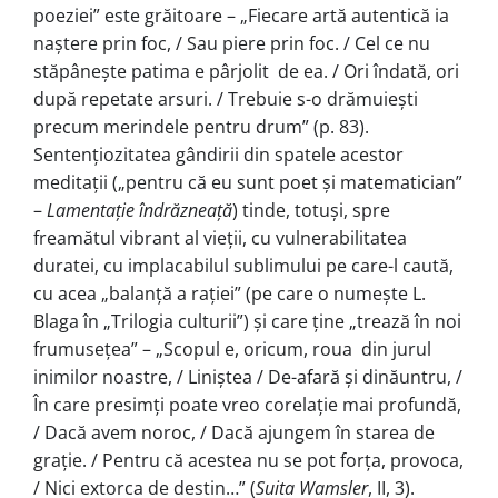
poeziei” este grăitoare – „Fiecare artă autentică ia
naştere prin foc, / Sau piere prin foc. / Cel ce nu
stăpâneşte patima e pârjolit de ea. / Ori îndată, ori
după repetate arsuri. / Trebuie s-o drămuieşti
precum merindele pentru drum” (p. 83).
Sentențiozitatea gândirii din spatele acestor
meditații („pentru că eu sunt poet şi matematician”
–
Lamenta
ț
ie îndrăznea
ț
ă
) tinde, totuşi, spre
freamătul vibrant al vieții, cu vulnerabilitatea
duratei, cu implacabilul sublimului pe care-l caută,
cu acea „balanță a rației” (pe care o numeşte L.
Blaga în „Trilogia culturii”) şi care ține „trează în noi
frumusețea” – „Scopul e, oricum, roua din jurul
inimilor noastre, / Liniştea / De-afară şi dinăuntru, /
În care presimți poate vreo corelație mai profundă,
/ Dacă avem noroc, / Dacă ajungem în starea de
grație. / Pentru că acestea nu se pot forța, provoca,
/ Nici extorca de destin…” (
Suita Wamsler
, II, 3).