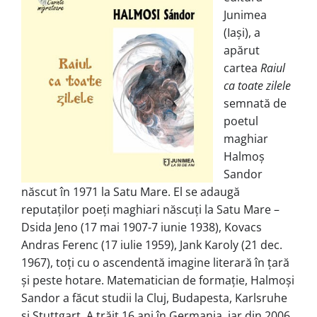
Junimea
(Iaşi), a
apărut
cartea
Raiul
ca toate zilele
semnată de
poetul
maghiar
Halmoş
Sandor
născut în 1971 la Satu Mare. El se adaugă
reputaților poeți maghiari născuți la Satu Mare –
Dsida Jeno (17 mai 1907-7 iunie 1938), Kovacs
Andras Ferenc (17 iulie 1959), Jank Karoly (21 dec.
1967), toţi cu o ascendentă imagine literară în țară
şi peste hotare. Matematician de formație, Halmoşi
Sandor a făcut studii la Cluj, Budapesta, Karlsruhe
şi Stuttgart. A trăit 16 ani în Germania, iar din 2006