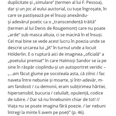
duplicitate şi „simulare” (termen al lui F. Pessoa),
dar şi un joc al eului auctorial, cu tuşe îngroşate, în
care se pastişează pe el însuşi anexându-
şi adevărul poetic ca o „transcendență trăită”
(termen al lui Denis de Rougemont) care nu poate
„arde” sub masca altuia, ci se macină în el însuşi.
Cel mai bine se vede acest lucru în poezia unde se
descrie urcarea lui „JA” în turnul unde a locuit
Hölderlin. E o ruptură aici de imaginea „oficială” a
„poetului premiat” în care Halmoşi Sandor se ia pe
sine în răspăr cioplindu-şi un autoportret veridic –
„…am făcut glume pe socoteala asta, că zilnic / fac
naveta între nebunie şi moarte, şi într-adevăr, m-
am fandosit / cu demonii, eram subțirimea hârtiei,
hipersensibil, bucuria / celuilalt, opulență, codice
de iubire. / Dar să nu înnebunim chiar de tot! //
Viața nu se poate imagina fără poezie. / Iar nebuni
întregi la minte îi avem pe poeți” (p. 46).