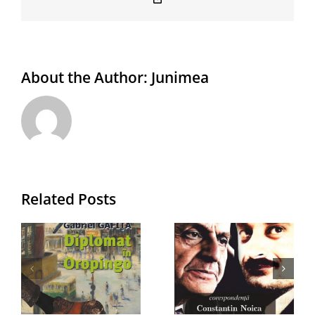
Link
About the Author:
Junimea
Related Posts
e
Un
Un pumn
t
pilduitor
de cuie și
dialog
de restul
”