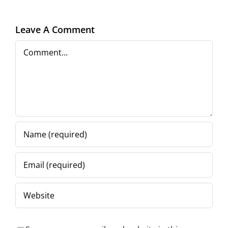
epistolar
cărți
l
Leave A Comment
Comment