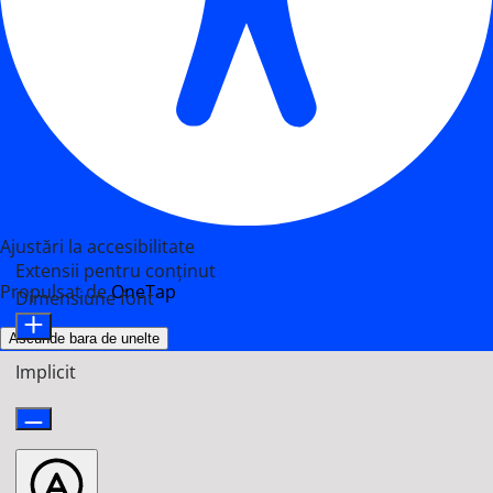
Ajustări la accesibilitate
Extensii pentru conținut
Propulsat de
OneTap
Dimensiune font
Ascunde bara de unelte
Implicit