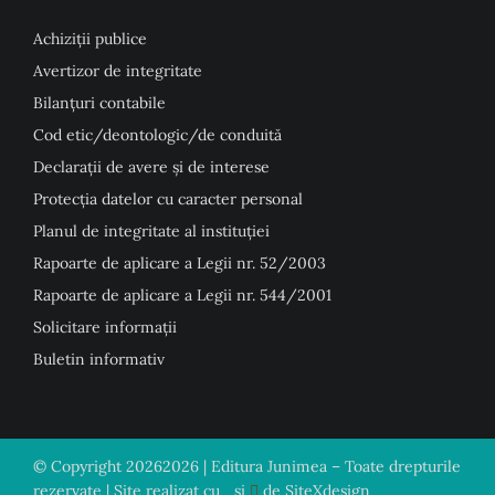
Achiziții publice
Avertizor de integritate
Bilanțuri contabile
Cod etic/deontologic/de conduită
Declarații de avere și de interese
Protecția datelor cu caracter personal
Planul de integritate al instituției
Rapoarte de aplicare a Legii nr. 52/2003
Rapoarte de aplicare a Legii nr. 544/2001
Solicitare informații
Buletin informativ
© Copyright
20262026 | Editura Junimea – Toate drepturile
rezervate | Site realizat cu
și
de
SiteXdesign