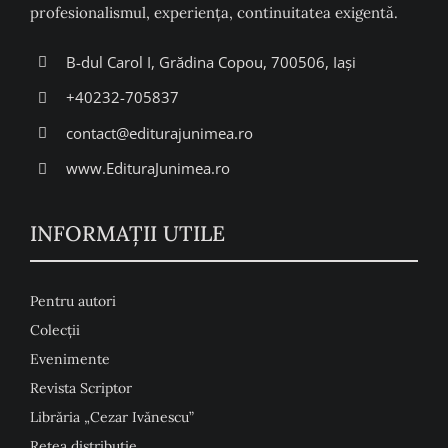
profesionalismul, experiența, continuitatea exigentă.
B-dul Carol I, Grădina Copou, 700506, Iași
+40232-705837
contact@editurajunimea.ro
www.EdituraJunimea.ro
INFORMAŢII UTILE
Pentru autori
Colecţii
Evenimente
Revista Scriptor
Librăria „Cezar Ivănescu”
Rețea distribuție