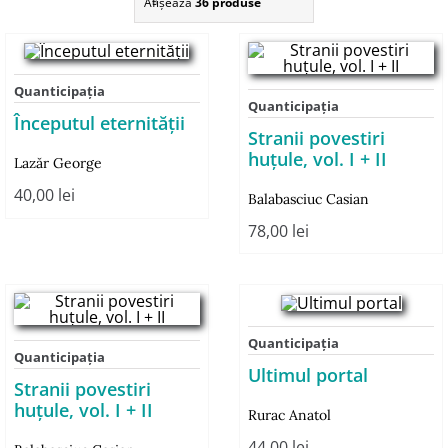
Afişează
36 produse
Quanticipaţia
Quanticipaţia
Începutul eternității
Stranii povestiri
huțule, vol. I + II
Lazăr George
40,00
lei
Balabasciuc Casian
78,00
lei
Quanticipaţia
Quanticipaţia
Ultimul portal
Stranii povestiri
huțule, vol. I + II
Rurac Anatol
44,00
lei