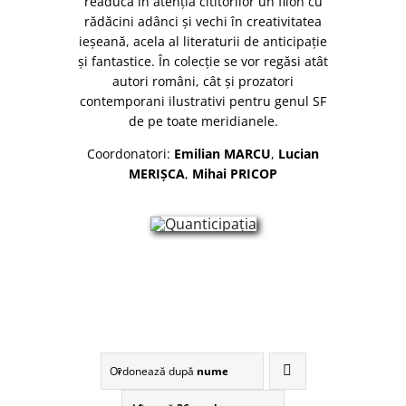
readucă în atenția cititorilor un filon cu
rădăcini adânci și vechi în creativitatea
ieșeană, acela al literaturii de anticipație
și fantastice. În colecție se vor regăsi atât
autori români, cât și prozatori
contemporani ilustrativi pentru genul SF
de pe toate meridianele.
Coordonatori:
Emilian MARCU
,
Lucian
MERIŞCA
,
Mihai PRICOP
Ordonează după
nume