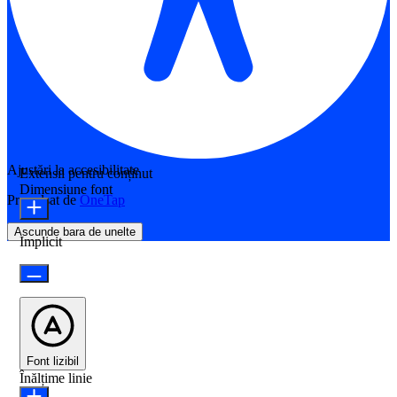
Ajustări la accesibilitate
Extensii pentru conținut
Dimensiune font
Propulsat de
OneTap
Ascunde bara de unelte
Implicit
Font lizibil
Înălțime linie