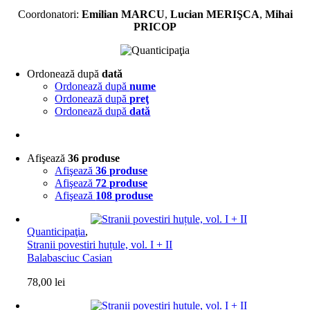
Coordonatori:
Emilian MARCU
,
Lucian MERIŞCA
,
Mihai
PRICOP
Ordonează după
dată
Ordonează după
nume
Ordonează după
preţ
Ordonează după
dată
Afişează
36 produse
Afişează
36 produse
Afişează
72 produse
Afişează
108 produse
Quanticipaţia
,
Stranii povestiri huțule, vol. I + II
Balabasciuc Casian
78,00
lei