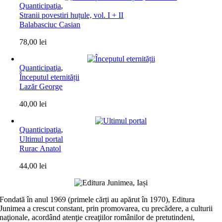
Quanticipaţia
,
Stranii povestiri huțule, vol. I + II
Balabasciuc Casian
78,00
lei
Quanticipaţia
,
Începutul eternității
Lazăr George
40,00
lei
Quanticipaţia
,
Ultimul portal
Rurac Anatol
44,00
lei
Fondată în anul 1969 (primele cărți au apărut în 1970), Editura
Junimea a crescut constant, prin promovarea, cu precădere, a culturii
naţionale, acordând atenţie creaţiilor românilor de pretutindeni,