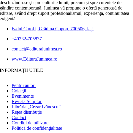
deschizându-se şi spre culturile lumii, precum şi spre curentele de
gândire contemporană. Junimea vă propune o ofertă generoasă de
editare, având drept suport profesionalismul, experiența, continuitatea
exigentă.
B-dul Carol I, Grădina Copou, 700506, Iași
+40232-705837
contact@editurajunimea.ro
www.EdituraJunimea.ro
INFORMAŢII UTILE
Pentru autori
Colecţii
Evenimente
Revista Scriptor
Librăria „Cezar Ivănescu”
Rețea distribuție
Contact
Condiţii de utilizare
Politică de confidențialitate