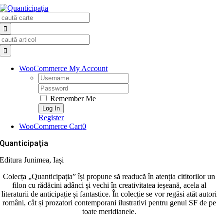
Skip
Search
to
for:
content
Search
for:
WooCommerce My Account
Username:
Password:
Remember Me
Register
WooCommerce Cart
0
Quanticipaţia
Editura Junimea, Iași
Colecța „Quanticipația” își propune să readucă în atenția cititorilor un
filon cu rădăcini adânci și vechi în creativitatea ieșeană, acela al
literaturii de anticipație și fantastice. În colecție se vor regăsi atât autori
români, cât și prozatori contemporani ilustrativi pentru genul SF de pe
toate meridianele.