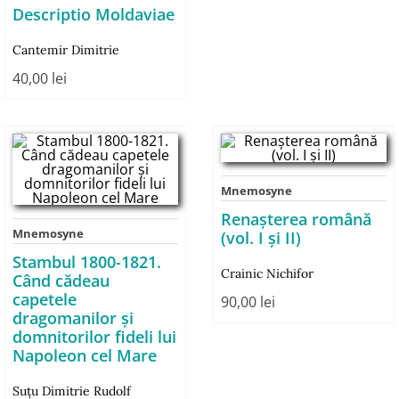
Descriptio Moldaviae
Cantemir Dimitrie
40,00
lei
Mnemosyne
Renașterea română
Mnemosyne
(vol. I și II)
Stambul 1800-1821.
Crainic Nichifor
Când cădeau
capetele
90,00
lei
dragomanilor și
domnitorilor fideli lui
Napoleon cel Mare
Suțu Dimitrie Rudolf