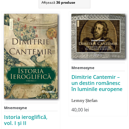
Afişează
36 produse
Mnemosyne
Dimitrie Cantemir –
un destin românesc
în luminile europene
Lemny Ştefan
Mnemosyne
40,00
lei
Istoria ieroglifică,
vol. I şi II