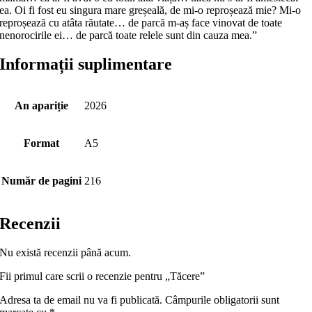
ea. Oi fi fost eu singura mare greșeală, de mi-o reproșează mie? Mi-o
reproșează cu atâta răutate… de parcă m-aș face vinovat de toate
nenorocirile ei… de parcă toate relele sunt din cauza mea.”
Informații suplimentare
An apariție
2026
Format
A5
Număr de pagini
216
Recenzii
Nu există recenzii până acum.
Fii primul care scrii o recenzie pentru „Tăcere”
Adresa ta de email nu va fi publicată.
Câmpurile obligatorii sunt