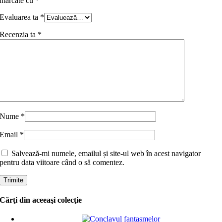
marcate cu
*
Evaluarea ta
*
Recenzia ta
*
Nume
*
Email
*
Salvează-mi numele, emailul și site-ul web în acest navigator
pentru data viitoare când o să comentez.
Cărţi din aceeaşi colecţie