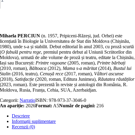
Adaugă în coș
Mihaela PERCIUN
(n. 1957, Pripiceni-Răzeși, jud. Orhei) este
licențiată în Biologie la Universitatea de Stat din Moldova (Chișinău,
1980), unde s-a și stabilit. Debut editorial în anul 2003, cu proză scurtă
(
O fabulă pentru rege
, premiul pentru debut al Uniunii Scriitorilor din
Moldova), urmată de alte volume de proză și teatru, editate la Chișinău,
Iași sau București:
Printre vagoane
(2005, roman),
Printre bărbați
(2010, roman),
Băltoaca
(2012),
Mama s-a măritat
(2014),
Bustul lui
Stalin
(2016, teatru),
Cenușă rece
(2017, roman),
Vâltori ascunse
(2018),
Satisfacție
(2020, roman, Editura Junimea),
Răutatea răutăților
(2023, roman). Este prezentă în reviste și antologii din România, R.
Moldova, Rusia, Franța, Cehia, SUA, Azerbaidjan.
Categorii:
Narratio
ISBN:
978-973-37-3046-0
An apariție:
2026
Format:
A5
Număr de pagini:
216
Descriere
Informații suplimentare
Recenzii (0)