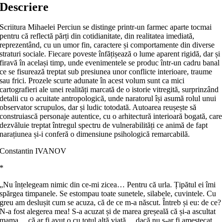
Descriere
Scriitura Mihaelei Perciun se distinge printr-un farmec aparte tocmai
pentru că reflectă părți din cotidianitate, din realitatea imediată,
reprezentând, cu un umor fin, caractere și comportamente din diverse
straturi sociale. Fiecare poveste înfățișează o lume aparent rigidă, dar și
firavă în același timp, unde evenimentele se produc într-un cadru banal
ce se fisurează treptat sub presiunea unor conflicte interioare, traume
sau frici. Prozele scurte adunate în acest volum sunt ca mici
cartografieri ale unei realități marcată de o istorie vitregită, surprinzând
detalii cu o acuitate antropologică, unde naratorul își asumă rolul unui
observator scrupulos, dar și ludic totodată. Autoarea reușește să
construiască personaje autentice, cu o arhitectură interioară bogată, car
dezvăluie treptat întregul spectru de vulnerabilități ce animă de fapt
narațiunea și-i conferă o dimensiune psihologică remarcabilă.
Constantin IVANOV
*
„Nu înțelegeam nimic din ce-mi zicea… Pentru că urla. Țipătul ei îmi
spărgea timpanele. Se estompau toate sunetele, silabele, cuvintele. Cu
greu am deslușit cum se acuza, că de ce m-a născut. Întreb și eu: de ce?
N-a fost alegerea mea! S-a acuzat și de marea greșeală că și-a ascultat
mama… că ar fi avut o cu totul altă viață… dacă nu s‑ar fi amestecat