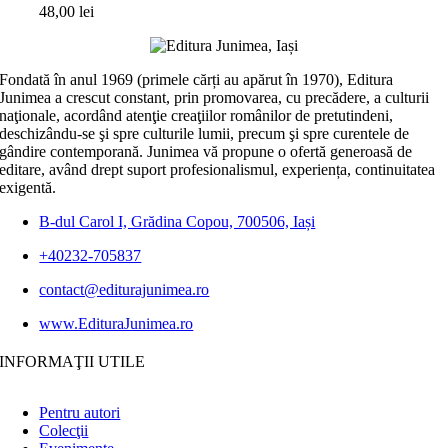
48,00
lei
Fondată în anul 1969 (primele cărți au apărut în 1970), Editura
Junimea a crescut constant, prin promovarea, cu precădere, a culturii
naţionale, acordând atenţie creaţiilor românilor de pretutindeni,
deschizându-se şi spre culturile lumii, precum şi spre curentele de
gândire contemporană. Junimea vă propune o ofertă generoasă de
editare, având drept suport profesionalismul, experiența, continuitatea
exigentă.
B-dul Carol I, Grădina Copou, 700506, Iași
+40232-705837
contact@editurajunimea.ro
www.EdituraJunimea.ro
INFORMAŢII UTILE
Pentru autori
Colecţii