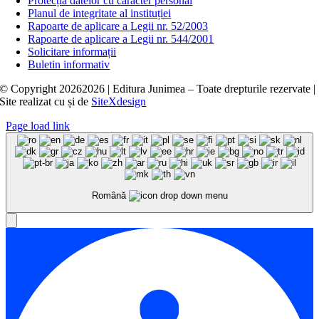
Protecția datelor cu caracter personal
Planul de integritate al instituției
Rapoarte de aplicare a Legii nr. 52/2003
Rapoarte de aplicare a Legii nr. 544/2001
Solicitare informații
Buletin informativ
© Copyright
20262026 | Editura Junimea – Toate drepturile rezervate |
Site realizat cu
și
de
SiteXdesign
Page load link
Română