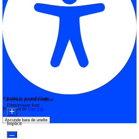
Ajustări la accesibilitate
Extensii pentru conținut
Dimensiune font
Propulsat de
OneTap
Ascunde bara de unelte
Implicit