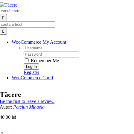
Skip
Search
to
for:
content
Search
for:
WooCommerce My Account
Username:
Password:
Remember Me
Register
WooCommerce Cart
0
Tăcere
Be the first to leave a review.
Autor:
Perciun Mihaela
40,00
lei
Cantitate
Tăcere