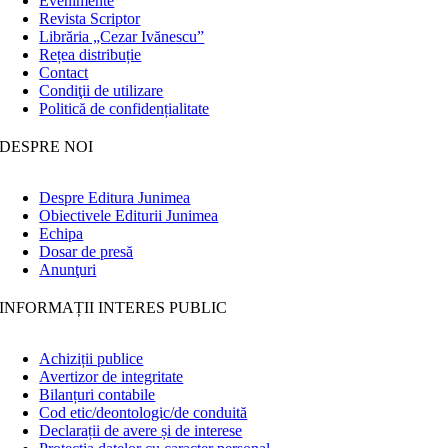
Evenimente
Revista Scriptor
Librăria „Cezar Ivănescu”
Rețea distribuție
Contact
Condiţii de utilizare
Politică de confidențialitate
DESPRE NOI
Despre Editura Junimea
Obiectivele Editurii Junimea
Echipa
Dosar de presă
Anunţuri
INFORMAȚII INTERES PUBLIC
Achiziții publice
Avertizor de integritate
Bilanțuri contabile
Cod etic/deontologic/de conduită
Declarații de avere și de interese