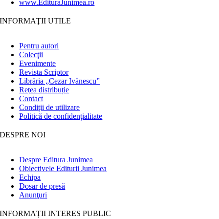
www.EdituraJunimea.ro
INFORMAŢII UTILE
Pentru autori
Colecţii
Evenimente
Revista Scriptor
Librăria „Cezar Ivănescu”
Rețea distribuție
Contact
Condiţii de utilizare
Politică de confidențialitate
DESPRE NOI
Despre Editura Junimea
Obiectivele Editurii Junimea
Echipa
Dosar de presă
Anunţuri
INFORMAȚII INTERES PUBLIC