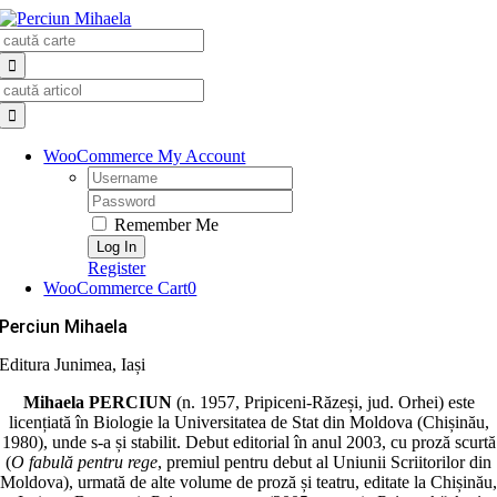
Skip
Search
to
for:
content
Search
for:
WooCommerce My Account
Username:
Password:
Remember Me
Register
WooCommerce Cart
0
Perciun Mihaela
Editura Junimea, Iași
Mihaela PERCIUN
(n. 1957, Pripiceni-Răzeși, jud. Orhei) este
licențiată în Biologie la Universitatea de Stat din Moldova (Chișinău,
1980), unde s-a și stabilit. Debut editorial în anul 2003, cu proză scurtă
(
O fabulă pentru rege
, premiul pentru debut al Uniunii Scriitorilor din
Moldova), urmată de alte volume de proză și teatru, editate la Chișinău,