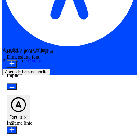
Ajustări la accesibilitate
Extensii pentru conținut
Dimensiune font
Propulsat de
OneTap
Ascunde bara de unelte
Implicit
Font lizibil
Înălțime linie