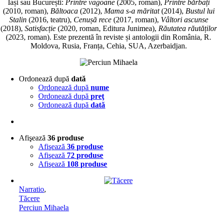
Iași sau București:
Printre vagoane
(2005, roman),
Printre bărbați
(2010, roman),
Băltoaca
(2012),
Mama s-a măritat
(2014),
Bustul lui
Stalin
(2016, teatru),
Cenușă rece
(2017, roman),
Vâltori ascunse
(2018),
Satisfacție
(2020, roman, Editura Junimea),
Răutatea răutăților
(2023, roman). Este prezentă în reviste și antologii din România, R.
Moldova, Rusia, Franța, Cehia, SUA, Azerbaidjan.
Ordonează după
dată
Ordonează după
nume
Ordonează după
preţ
Ordonează după
dată
Afişează
36 produse
Afişează
36 produse
Afişează
72 produse
Afişează
108 produse
Narratio
,
Tăcere
Perciun Mihaela