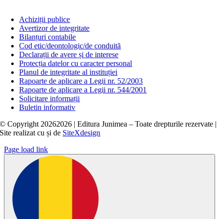
Achiziții publice
Avertizor de integritate
Bilanțuri contabile
Cod etic/deontologic/de conduită
Declarații de avere și de interese
Protecția datelor cu caracter personal
Planul de integritate al instituției
Rapoarte de aplicare a Legii nr. 52/2003
Rapoarte de aplicare a Legii nr. 544/2001
Solicitare informații
Buletin informativ
© Copyright
20262026 | Editura Junimea – Toate drepturile rezervate |
Site realizat cu
și
de
SiteXdesign
Page load link