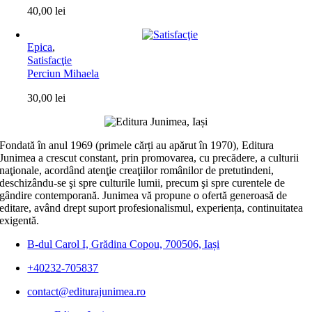
40,00
lei
Epica
,
Satisfacţie
Perciun Mihaela
30,00
lei
Fondată în anul 1969 (primele cărți au apărut în 1970), Editura
Junimea a crescut constant, prin promovarea, cu precădere, a culturii
naţionale, acordând atenţie creaţiilor românilor de pretutindeni,
deschizându-se şi spre culturile lumii, precum şi spre curentele de
gândire contemporană. Junimea vă propune o ofertă generoasă de
editare, având drept suport profesionalismul, experiența, continuitatea
exigentă.
B-dul Carol I, Grădina Copou, 700506, Iași
+40232-705837
contact@editurajunimea.ro