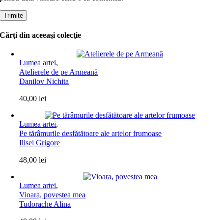
Cărţi din aceeaşi colecţie
Lumea artei
,
Atelierele de pe Armeană
Danilov Nichita
40,00
lei
Lumea artei
,
Pe tărâmurile desfătătoare ale artelor frumoase
Ilisei Grigore
48,00
lei
Lumea artei
,
Vioara, povestea mea
Tudorache Alina