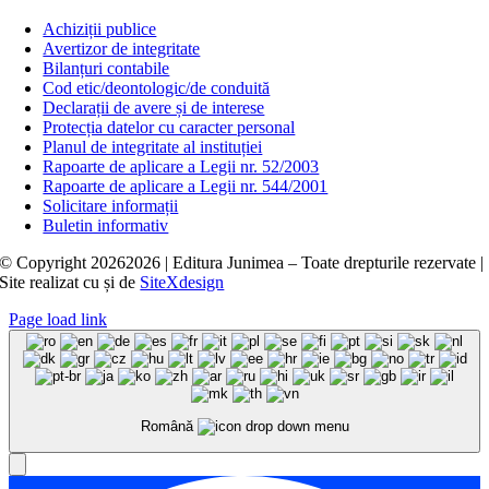
Achiziții publice
Avertizor de integritate
Bilanțuri contabile
Cod etic/deontologic/de conduită
Declarații de avere și de interese
Protecția datelor cu caracter personal
Planul de integritate al instituției
Rapoarte de aplicare a Legii nr. 52/2003
Rapoarte de aplicare a Legii nr. 544/2001
Solicitare informații
Buletin informativ
© Copyright
20262026 | Editura Junimea – Toate drepturile rezervate |
Site realizat cu
și
de
SiteXdesign
Page load link
Română