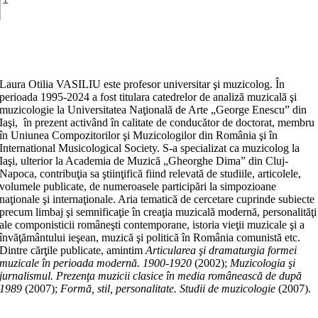
PAUTZA.
Muzica
fără
Adaugă în coș
frontiere
Laura Otilia VASILIU este profesor universitar şi muzicolog. În
perioada 1995-2024 a fost titulara catedrelor de analiză muzicală şi
muzicologie la Universitatea Naţională de Arte „George Enescu” din
Iaşi, în prezent activând în calitate de conducător de doctorat, membru
în Uniunea Compozitorilor şi Muzicologilor din România şi în
International Musicological Society. S-a specializat ca muzicolog la
Iaşi, ulterior la Academia de Muzică „Gheorghe Dima” din Cluj-
Napoca, contribuţia sa ştiinţifică fiind relevată de studiile, articolele,
volumele publicate, de numeroasele participări la simpozioane
naţionale şi internaţionale. Aria tematică de cercetare cuprinde subiecte
precum limbaj şi semnificaţie în creaţia muzicală modernă, personalităţi
ale componisticii româneşti contemporane, istoria vieţii muzicale şi a
învăţământului ieşean, muzică şi politică în România comunistă etc.
Dintre cărţile publicate, amintim
Articularea şi dramaturgia formei
muzicale în perioada modernă. 1900-1920
(2002);
Muzicologia şi
jurnalismul. Prezenţa muzicii clasice în media românească de după
1989
(2007);
Formă, stil, personalitate. Studii de muzicologie
(2007).