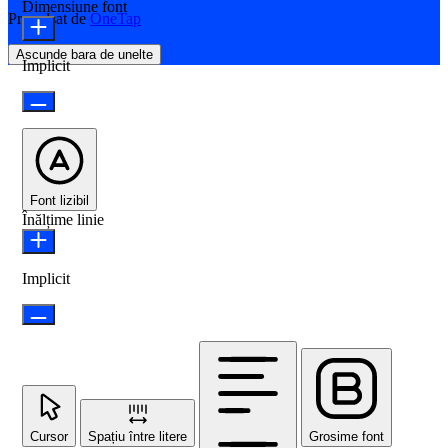
Dimensiune font
Propulsat de
OneTap
Ascunde bara de unelte
Implicit
Font lizibil
Înălțime linie
Implicit
Cursor
Spațiu între litere
Grosime font