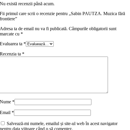
Nu există recenzii până acum.
Fii primul care scrii o recenzie pentru „Sabin PAUTZA. Muzica fără
frontiere”
Adresa ta de email nu va fi publicată.
Câmpurile obligatorii sunt
marcate cu
*
Evaluarea ta
*
Recenzia ta
*
Nume
*
Email
*
Salvează-mi numele, emailul și site-ul web în acest navigator
pentru data viitoare când o să comentez.