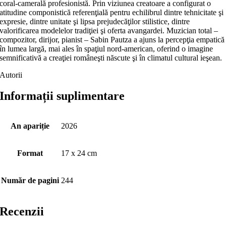
coral-camerală profesionistă. Prin viziunea creatoare a configurat o
atitudine componistică referenţială pentru echilibrul dintre tehnicitate şi
expresie, dintre unitate şi lipsa prejudecăţilor stilistice, dintre
valorificarea modelelor tradiţiei şi oferta avangardei. Muzician total –
compozitor, dirijor, pianist – Sabin Pautza a ajuns la percepţia empatică
în lumea largă, mai ales în spaţiul nord-american, oferind o imagine
semnificativă a creaţiei româneşti născute şi în climatul cultural ieşean.
Autorii
Informații suplimentare
An apariție
2026
Format
17 x 24 cm
Număr de pagini
244
Recenzii