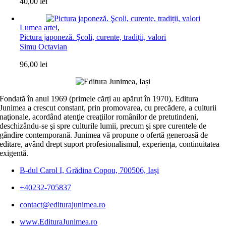
40,00
lei
Lumea artei
,
Pictura japoneză. Şcoli, curente, tradiții, valori
Simu Octavian
96,00
lei
Fondată în anul 1969 (primele cărți au apărut în 1970), Editura
Junimea a crescut constant, prin promovarea, cu precădere, a culturii
naţionale, acordând atenţie creaţiilor românilor de pretutindeni,
deschizându-se şi spre culturile lumii, precum şi spre curentele de
gândire contemporană. Junimea vă propune o ofertă generoasă de
editare, având drept suport profesionalismul, experiența, continuitatea
exigentă.
B-dul Carol I, Grădina Copou, 700506, Iași
+40232-705837
contact@editurajunimea.ro
www.EdituraJunimea.ro