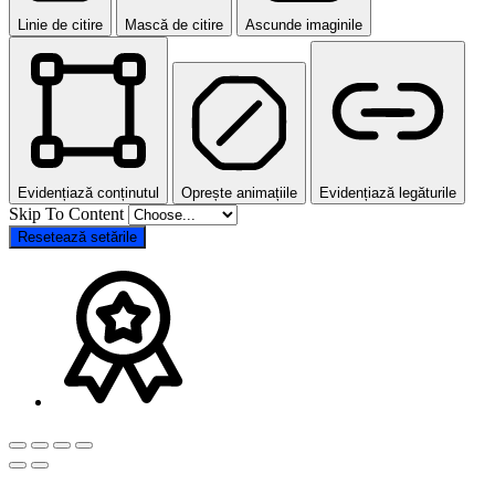
Linie de citire
Mască de citire
Ascunde imaginile
Evidențiază conținutul
Oprește animațiile
Evidențiază legăturile
Skip To Content
Resetează setările
Go