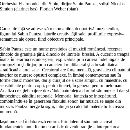
Orchestra Filarmonicii din Sibiu, dirijor Sabin Pautza, soliști Nicolas
Simion (clarinet bas), Florian Weber (pian)
Cartea de faţă se adresează melomanilor, deopotrivă muzicienilor,
figura lui Sabin Pautza, laturile creativităţii sale, profilurile expresiv-
semantice ale operei fiind obiective principale.
Sabin Pautza este un nume prestigios al muzicii româneşti, receptat
dincolo de graniţele ţării, dincolo de limitele breslei. A cucerit o treaptă
înaltă în ierarhia recunoaşterii, explicabilă prin cariera îndelungată de
compozitor şi dirijor, prin caracterul multilateral şi adresabilitatea
stratificată a artei sale. Creatorul are forţa mentală, gravitatea climatulu
interior ce nutresc opusuri complexe, în limbaj contemporan sau în
forme clasic-moderne, dar şi curajul de a scrie simplu, cu măiestrie, cu
sensibilitate pentru copii, pentru tineret, în general pentru melomani.
Analiza creaţiei majore dezvăluie naturaleţea darului său muzical dar şi
limpezimea gândirii raţionale. Memoria, fantezia se întrepătrund,
combinându-se în generarea fluxului sonor, iar muzica se naşte din
muzică. Pautza merge la sigur, intuiţia şi calculul matematic lucrează
împreună.
Iaşul muzical îi datorează enorm. Prin talentul său unic a creat
fundamentele unui fenomen artistic devenit tradiţie – interpretarea