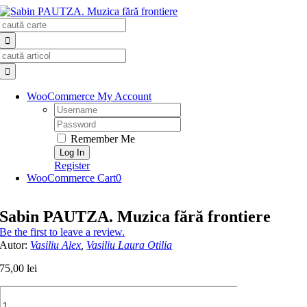
Skip
Search
to
for:
content
Search
for:
WooCommerce My Account
Username:
Password:
Remember Me
Register
WooCommerce Cart
0
Sabin PAUTZA. Muzica fără frontiere
Be the first to leave a review.
Autor:
Vasiliu Alex
,
Vasiliu Laura Otilia
75,00
lei
Cantitate
Sabin