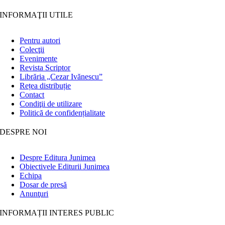
INFORMAŢII UTILE
Pentru autori
Colecţii
Evenimente
Revista Scriptor
Librăria „Cezar Ivănescu”
Rețea distribuție
Contact
Condiţii de utilizare
Politică de confidențialitate
DESPRE NOI
Despre Editura Junimea
Obiectivele Editurii Junimea
Echipa
Dosar de presă
Anunţuri
INFORMAȚII INTERES PUBLIC