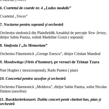
6. Cvartetul de coarde nr. 4 „Ludus modalis”
Cvartetul „Voces”
7. Nocturne pentru soprană și orchestră
Orchestra simfonică din Plainfield& Ansablul de percuție
New Jersey
,
dirijor Sabin Pautza, solistă Madeline Gozzi ( soprană)
8. Simfonia I „In Memoriam”
Orchestra Filarmonicii „George Enescu”, dirijor Cristian Mandeal
9. Moodswings
(
Virée d’humeur
), pe versuri de Tristan Tzara
Nan Hughes ( mezzosoprană), Radu Pantea ( pian)
10. Concertul pentru saxofon și orchestră
Orchestra Filarmonicii „Moldova”, dirijor Sabin Pautza, solist Nicolas
Simion (saxofon)
11. Bassklavierkonzert. Dublu concert pentr clarinet bas, pian și
orchestră