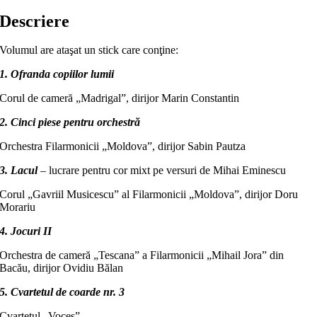
Descriere
Volumul are ataşat un stick care conţine:
1. Ofranda copiilor lumii
Corul de cameră „Madrigal”, dirijor Marin Constantin
2. Cinci piese pentru orchestră
Orchestra Filarmonicii „Moldova”, dirijor Sabin Pautza
3. Lacul
–
lucrare pentru cor mixt pe versuri de Mihai Eminescu
Corul „Gavriil Musicescu” al Filarmonicii „Moldova”, dirijor Doru
Morariu
4. Jocuri II
Orchestra de cameră „Tescana” a Filarmonicii „Mihail Jora” din
Bacău, dirijor Ovidiu Bălan
5. Cvartetul de coarde nr. 3
Cvartetul „Voces”