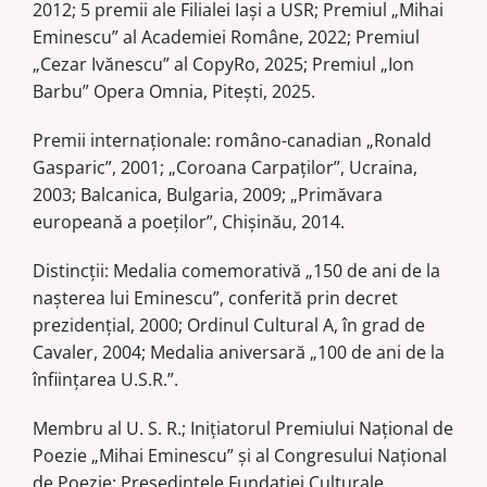
2012; 5 premii ale Filialei Iași a USR; Premiul „Mihai
Eminescu” al Academiei Române, 2022; Premiul
„Cezar Ivănescu” al CopyRo, 2025; Premiul „Ion
Barbu” Opera Omnia, Pitești, 2025.
Premii internaționale: româno-canadian „Ronald
Gasparic”, 2001; „Coroana Carpaților”, Ucraina,
2003; Balcanica, Bulgaria, 2009; „Primăvara
europeană a poeților”, Chișinău, 2014.
Distincții: Medalia comemorativă „150 de ani de la
nașterea lui Eminescu”, conferită prin decret
prezidențial, 2000; Ordinul Cultural A, în grad de
Cavaler, 2004; Medalia aniversară „100 de ani de la
înființarea U.S.R.”.
Membru al U. S. R.; Inițiatorul Premiului Național de
Poezie „Mihai Eminescu” și al Congresului Național
de Poezie; Președintele Fundației Culturale