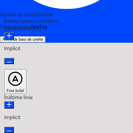
Ajustări la accesibilitate
Extensii pentru conținut
Propulsat de
OneTap
Dimensiune font
Ascunde bara de unelte
Implicit
Font lizibil
Înălțime linie
Implicit