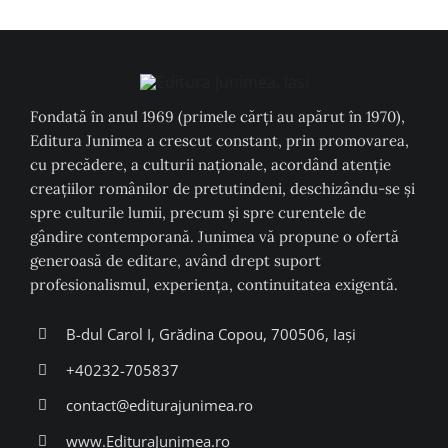
Fondată în anul 1969 (primele cărți au apărut în 1970),
Editura Junimea a crescut constant, prin promovarea,
cu precădere, a culturii naţionale, acordând atenţie
creaţiilor românilor de pretutindeni, deschizându-se şi
spre culturile lumii, precum şi spre curentele de
gândire contemporană. Junimea vă propune o ofertă
generoasă de editare, având drept suport
profesionalismul, experiența, continuitatea exigentă.
B-dul Carol I, Grădina Copou, 700506, Iași
+40232-705837
contact@editurajunimea.ro
www.EdituraJunimea.ro