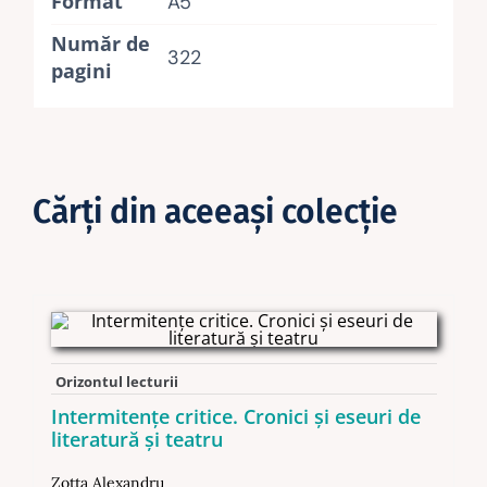
Format
A5
Număr de
322
pagini
Cărţi din aceeaşi colecţie
Orizontul lecturii
Intermitențe critice. Cronici și eseuri de
literatură și teatru
Zotta Alexandru