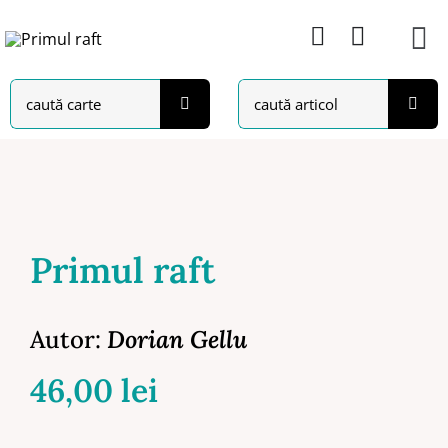
Skip
to
content
Search
Search
for:
for:
Primul raft
Autor:
Dorian Gellu
46,00
lei