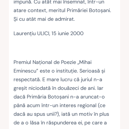
impună. Cu atât mai însemnat, într-un
atare context, meritul Primăriei Botoşani.
Şi cu atât mai de admirat.
Laurenţiu ULICI, 15 iunie 2000
Premiul Naţional de Poezie „Mihai
Eminescu” este o instituţie. Serioasă şi
respectată. E mare lucru că juriul n-a
greşit niciodată în douăzeci de ani. Iar
dacă Primăria Botoşani n-a aruncat-o
până acum într-un interes regional (ce
dacă au spus unii?), iată un motiv în plus
de a o lăsa în răspunderea ei, pe care a