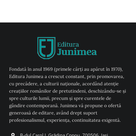
Fondată în anul 1969 (primele cărți au apărut în 1970),
Editura Junimea a crescut constant, prin promovarea,
cu precădere, a culturii naţionale, acordând atenţie
creaţiilor românilor de pretutindeni, deschizându-se şi
spre culturile lumii, precum şi spre curentele de
gândire contemporană. Junimea vă propune o ofertă
generoasă de editare, având drept suport
profesionalismul, experiența, continuitatea exigentă.
B-dul Carol I, Grădina Copou, 700506, Iași