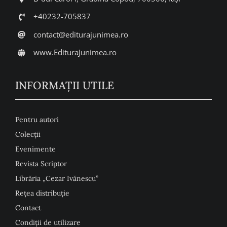
+40232-705837
contact@editurajunimea.ro
www.EdituraJunimea.ro
INFORMAŢII UTILE
Pentru autori
Colecţii
Evenimente
Revista Scriptor
Librăria „Cezar Ivănescu”
Rețea distribuție
Contact
Condiţii de utilizare