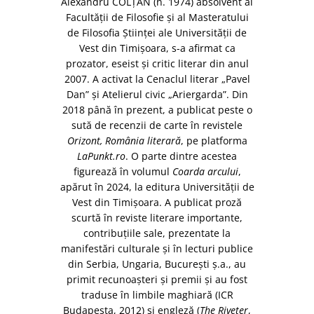
Alexandru COLŢAN (n. 1974) absolvent al
Facultăţii de Filosofie şi al Masteratului
de Filosofia Ştiinţei ale Universităţii de
Vest din Timişoara, s-a afirmat ca
prozator, eseist şi critic literar din anul
2007. A activat la Cenaclul literar „Pavel
Dan” şi Atelierul civic „Ariergarda”. Din
2018 până în prezent, a publicat peste o
sută de recenzii de carte în revistele
Orizont, România literară
, pe platforma
LaPunkt.ro
. O parte dintre acestea
figurează în volumul
Coarda arcului
,
apărut în 2024, la editura Universităţii de
Vest din Timişoara. A publicat proză
scurtă în reviste literare importante,
contribuţiile sale, prezentate la
manifestări culturale şi în lecturi publice
din Serbia, Ungaria, Bucureşti ş.a., au
primit recunoaşteri şi premii şi au fost
traduse în limbile maghiară (ICR
Budapesta, 2012) şi engleză (
The Riveter
,