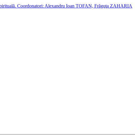
cție spirituală. Coordonatori: Alexandru Ioan TOFAN, Frăguţa ZAHARIA