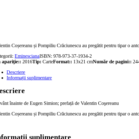
titate
iseea
nuscriselor
inescu
l.
lentin Coșereanu și Pompiliu Crăciunescu au pregătit pentru tipar o ant
tegorii:
Eminesciana
ISBN:
978-973-37-1934-2
 apariţie::
2016
Tip:
Carte
Format::
13x21 cm
Număr de pagini::
24
Descriere
Informații suplimentare
escriere
vânt înainte de Eugen Simion; prefață de Valentin Coşereanu
lentin Coșereanu și Pompiliu Crăciunescu au pregătit pentru tipar o antol
nformații suplimentare