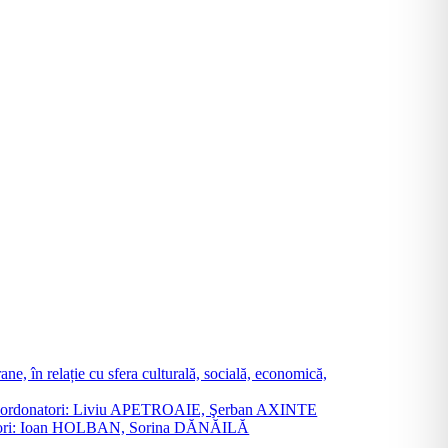
ne, în relație cu sfera culturală, socială, economică,
ane. Coordonatori: Liviu APETROAIE, Şerban AXINTE
ordonatori: Ioan HOLBAN, Sorina DĂNĂILĂ