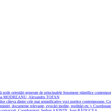
 noile orientări generate de principalele fenomene științifice contempora
Simona MODREANU, Alexandru TOFAN
titorilor câteva dintre cele mai semnificative voci poetice contempor
i (amintiri, documente relevante, evocări inedite, reeditări etc.). Co
poeți consacraţi. Coordonatori: Șerban AXINTE, Ioan RĂDUCEA