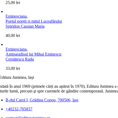
25,00
lei
Eminesciana
,
Poetul nopții și mitul Luceafărului
Spiridon Cassian Maria
40,00
lei
Eminesciana
,
Antiparadisul lui Mihai Eminescu
Cernătescu Radu
33,00
lei
dată în anul 1969 (primele cărți au apărut în 1970), Editura Junimea a c
lturile lumii, precum şi spre curentele de gândire contemporană. Junimea
B-dul Carol I, Grădina Copou, 700506, Iași
+40232-705837
contact@editurajunimea.ro