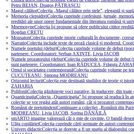
Petru BEJAN, Dragoș PĂTRAȘCU
Magul călător
Colecția „Magul călător prin stele”, elegantă și su
Memoria clepsidrei
Colecţia cuprinde confesiuni, jurnale, memorial
reeditări ale unor opere fundamentale din literatura română 
Mnemosyne
Colecția își propune să ofere publicului cititor re
Bogdan CREȚU
Mousaion
Colecţia cuprinde istorie culturală în documente, cor
Narratio
Colecţia include texte de proză clasică și modernă
Numele poetului (debut)
Colecţia cuprinde volume de debut (poezie)
partenere. Coordonatori: Șerban AXINTE, Livia IACOB
Numele prozatorului (debut)
Colecţia cuprinde volume de debut (pro
sunt partenere. Coordonatori: Ioan RĂDUCEA, Frăguța ZAH
Omul şi societatea contemporană
Colecția cuprinde volume pe teme
CUCUTEANU, Simona MODREANU
Orizontul lecturii
Colecția este destinată studiilor de teorie și i
ZAHARIA
Polifonii
Colecția găzduiește voci narative, în traducere, din 
Quanticipaţia
Colecța „Quanticipația” își propune să readucă în atenți
colecție se vor regăsi atât autori români, cât și prozatori cont
Românii de pretutindeni
Continuare a colecției „Românii din Paris
MODREANU, Livia IACOB, Sorina DĂNĂILĂ
smART
O imagine valorează cât o mie de cuvinte. O bandă des
Ulița copilăriei
Colecţia cuprinde cărţi semnate de autori contem
Univers didactic
Colecția se dorește a fi un spațiu al dialogului 