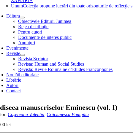
ZAHARIA
Unum
Colecția propune lucrări din toate orizonturile de refle
Editura
Obiectivele Editurii Junimea
Rețea distribuție
Pentru autori
Documente de interes public
Anunţuri
Evenimente
Reviste
Revista Scriptor
Revista: Human and Social Studies
Revista: Revue Roumaine d’Etudes Francophones
Noutăți editoriale
Librărie
Autori
Contact
diseea manuscriselor Eminescu (vol. I)
tor:
Coşereanu Valentin
,
Crăciunescu Pompiliu
,00
lei