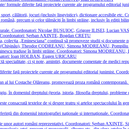
ormate/ formule diferite față proiectele curente ale programului editori
sport, călătorii, jocuri (inclusiv lingvistice), dicţionare accesibile
mba română, precum şi celor tălmăciţi în limbi străine, inclusiv în edi
i culturale. Coordonatori: Nicolae BUSUIOC, Grigore ILISEI, Lucian V
erare. Coordonatori: Șerban AXINTE, Bogdan CREŢU
ea, colecția „Eminesciana” continuă să promoveze studii și documente pri
i CIMPOI (Chișinău), Theodor CODREANU, Simona MODREANU, Pomp
 Eminescu traduse în limbi străine. Coordonatori: Simona MODREANU
oordonatori: Ioan HOLBAN, Eugen URICARU
ictă specialitate, ci și note, amintiri, documente comentate de medici 
mule diferite față proiectele curente ale programului editorial junimi
 roman al lui Costache Olăreanu, promovează proza română contempor
tigiu, în domeniul dreptului (teoria, istoria, filosofia dreptului, problem
 este consacrată textelor de și despre teatru și artelor spectacolului 
referință din domeniul istoriografiei naţionale şi internaţionale. C
tive, ale unor autori români reprezentativi. Coordonatori: Șerban AX
menologia artei, precum și monografii, albume etc., din sfera artelor în g