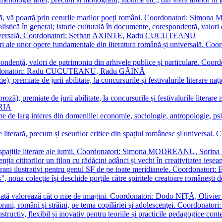
plă, vă poartă prin cerurile marilor poeți români. Coordonatori: Simon
istică în general; istorie culturală în documente, corespondență, valori 
și universală. Coordonatori: Șerban AXINTE, Radu CUCUTEANU
editări ale unor opere fundamentale din literatura română și univers
espondenţă, valori de patrimoniu din arhivele publice şi particulare.
. Coordonatori: Radu CUCUTEANU, Radu GĂINĂ
, premiate de jurii abilitate, la concursurile și festivalurile literare naţ
ză), premiate de jurii abilitate, la concursurile și festivalurile literare
ARIA
 de larg interes din domeniile: economie, sociologie, antropologie, psiho
storie literară, precum și eseurilor critice din spațiul românesc și uni
toate spațiile literare ale lumii. Coordonatori: Simona MODREANU, So
a cititorilor un filon cu rădăcini adânci și vechi în creativitatea ieșeană,
emporani ilustrativi pentru genul SF de pe toate meridianele. Coordona
”, noua colecție își deschide porțile către spiritele creatoare românești
enată valorează cât o mie de imagini. Coordonatori: Dodo NIȚĂ, Oli
porani, români şi străini, pe tema copilăriei și adolescenţei. Coordo
constructiv, flexibil și inovativ pentru teoriile și practicile pedagogi