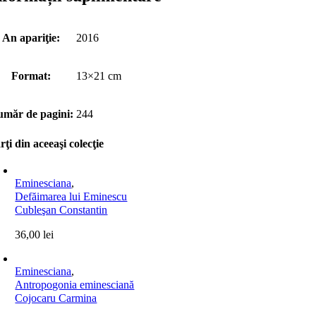
An apariţie:
2016
Format:
13×21 cm
măr de pagini:
244
rţi din aceeaşi colecţie
Eminesciana
,
Defăimarea lui Eminescu
Cubleşan Constantin
36,00
lei
Eminesciana
,
Antropogonia eminesciană
Cojocaru Carmina