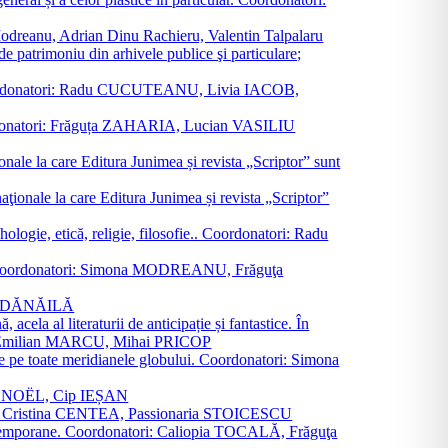
a Modreanu, Adrian Dinu Rachieru, Valentin Talpalaru
de patrimoniu din arhivele publice şi particulare;
ală. Coordonatori: Radu CUCUTEANU, Livia IACOB,
 Coordonatori: Frăguța ZAHARIA, Lucian VASILIU
ionale la care Editura Junimea și revista „Scriptor” sunt
 naţionale la care Editura Junimea și revista „Scriptor”
logie, etică, religie, filosofie.. Coordonatori: Radu
versal. Coordonatori: Simona MODREANU, Frăguţa
rina DĂNĂILĂ
 acela al literaturii de anticipație și fantastice. În
tori: Emilian MARCU, Mihai PRICOP
 de pe toate meridianele globului. Coordonatori: Simona
vier NOËL, Cip IEȘAN
natori: Cristina CENTEA, Passionaria STOICESCU
ce contemporane. Coordonatori: Caliopia TOCALĂ, Frăguţa