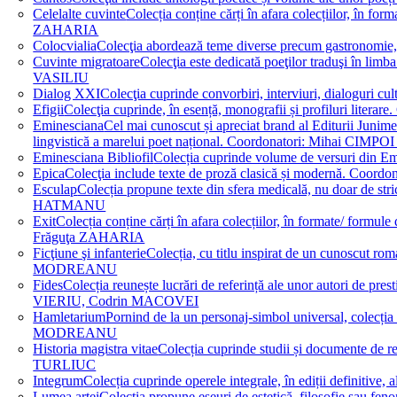
Celelalte cuvinte
Colecția conține cărți în afara colecțiilor, în f
ZAHARIA
Colocvialia
Colecţia abordează teme diverse precum gastronomie, 
Cuvinte migratoare
Colecţia este dedicată poeţilor traduşi în li
VASILIU
Dialog XXI
Colecţia cuprinde convorbiri, interviuri, dialogur
Efigii
Colecţia cuprinde, în esență, monografii și profiluri lit
Eminesciana
Cel mai cunoscut și apreciat brand al Editurii Junim
lingvistică a marelui poet național. Coordonatori: Miha
Eminesciana Bibliofil
Colecția cuprinde volume de versuri din
Epica
Colecţia include texte de proză clasică și modernă. C
Esculap
Colecția propune texte din sfera medicală, nu doar de str
HATMANU
Exit
Colecția conține cărți în afara colecțiilor, în formate/ for
Frăguţa ZAHARIA
Ficţiune şi infanterie
Colecția, cu titlu inspirat de un cunoscut
MODREANU
Fides
Colecția reunește lucrări de referință ale unor autori de pres
VIERIU, Codrin MACOVEI
Hamletarium
Pornind de la un personaj-simbol universal, colecția
MODREANU
Historia magistra vitae
Colecția cuprinde studii și documente de 
TURLIUC
Integrum
Colecția cuprinde operele integrale, în ediții defini
Lumea artei
Colecția propune eseuri de estetică, filosofie sau feno