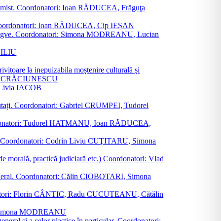
al junimist. Coordonatori: Ioan RĂDUCEA, Frăguţa
 etc. Coordonatori: Ioan RĂDUCEA, Cip IEȘAN
ţii bilingve. Coordonatori: Simona MODREANU, Lucian
ASILIU
vitoare la inepuizabila moștenire culturală și
iliu CRĂCIUNESCU
, Livia IACOB
reputați. Coordonatori: Gabriel CRUMPEI, Tudorel
st. Coordonatori: Tudorel HATMANU, Ioan RĂDUCEA,
ană. Coordonatori: Codrin Liviu CUŢITARU, Simona
e de morală, practică judiciară etc.) Coordonatori: Vlad
în general. Coordonatori: Călin CIOBOTARI, Simona
oordonatori: Florin CÂNTIC, Radu CUCUTEANU, Cătălin
INTE, Simona MODREANU
eneral și a celor plastice în particular. Coordonatori: