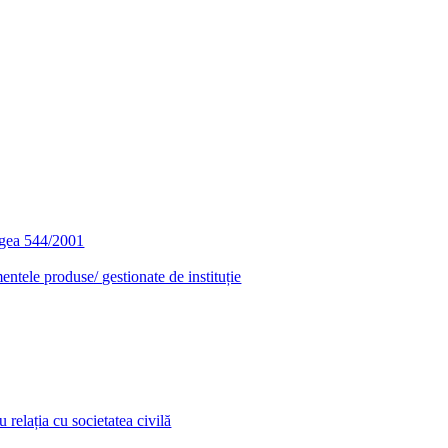
egea 544/2001
entele produse/ gestionate de instituție
relația cu societatea civilă