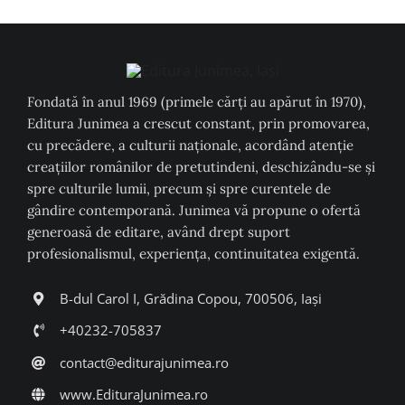
Fondată în anul 1969 (primele cărți au apărut în 1970),
Editura Junimea a crescut constant, prin promovarea,
cu precădere, a culturii naţionale, acordând atenţie
creaţiilor românilor de pretutindeni, deschizându-se şi
spre culturile lumii, precum şi spre curentele de
gândire contemporană. Junimea vă propune o ofertă
generoasă de editare, având drept suport
profesionalismul, experiența, continuitatea exigentă.
B-dul Carol I, Grădina Copou, 700506, Iași
+40232-705837
contact@editurajunimea.ro
www.EdituraJunimea.ro