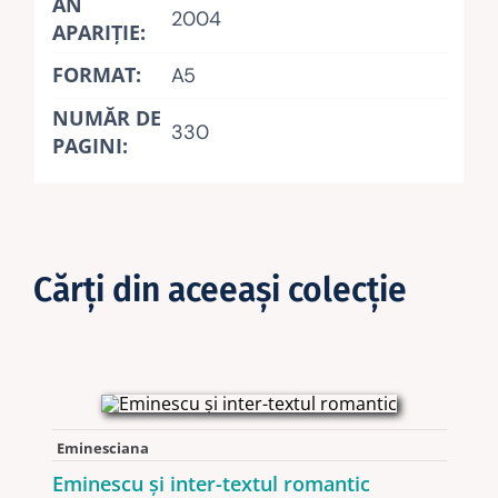
AN
2004
APARIŢIE:
FORMAT:
A5
NUMĂR DE
330
PAGINI:
Cărţi din aceeaşi colecţie
Eminesciana
Eminescu şi inter-textul romantic