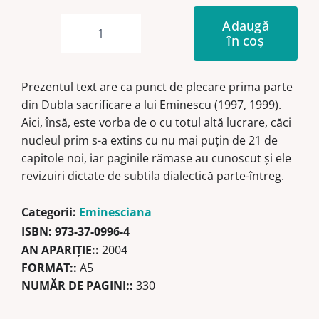
Adaugă
în coș
Cantitate
Mitul
Eminescu
Prezentul text are ca punct de plecare prima parte
din Dubla sacrificare a lui Eminescu (1997, 1999).
Aici, însă, este vorba de o cu totul altă lucrare, căci
nucleul prim s-a extins cu nu mai puţin de 21 de
capitole noi, iar paginile rămase au cunoscut şi ele
revizuiri dictate de subtila dialectică parte-întreg.
Categorii:
Eminesciana
ISBN:
973-37-0996-4
AN APARIŢIE::
2004
FORMAT::
A5
NUMĂR DE PAGINI::
330