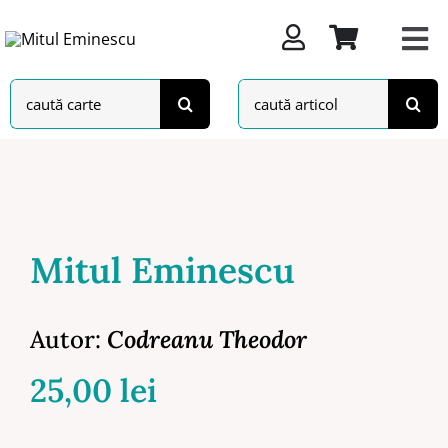
Skip
to
content
Search
Search
for:
for:
Mitul Eminescu
Autor:
Codreanu Theodor
25,00
lei