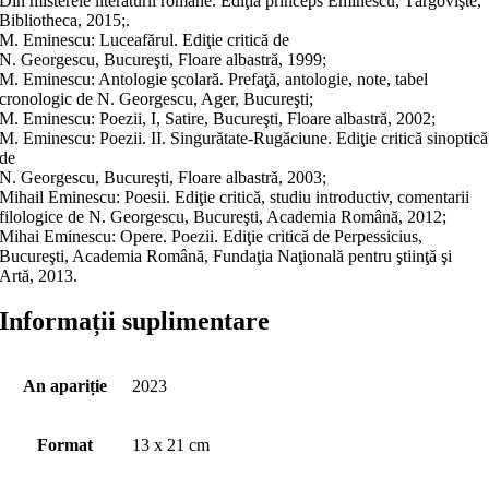
Din misterele literaturii române. Ediţia princeps Eminescu, Târgovişte,
Bibliotheca, 2015;.
M. Eminescu: Luceafărul. Ediţie critică de
N. Georgescu, Bucureşti, Floare albastră, 1999;
M. Eminescu: Antologie şcolară. Prefaţă, antologie, note, tabel
cronologic de N. Georgescu, Ager, Bucureşti;
M. Eminescu: Poezii, I, Satire, Bucureşti, Floare albastră, 2002;
M. Eminescu: Poezii. II. Singurătate-Rugăciune. Ediţie critică sinoptică
de
N. Georgescu, Bucureşti, Floare albastră, 2003;
Mihail Eminescu: Poesii. Ediţie critică, studiu introductiv, comentarii
filologice de N. Georgescu, Bucureşti, Academia Română, 2012;
Mihai Eminescu: Opere. Poezii. Ediţie critică de Perpessicius,
Bucureşti, Academia Română, Fundaţia Naţională pentru ştiinţă şi
Artă, 2013.
Informații suplimentare
An apariție
2023
Format
13 x 21 cm