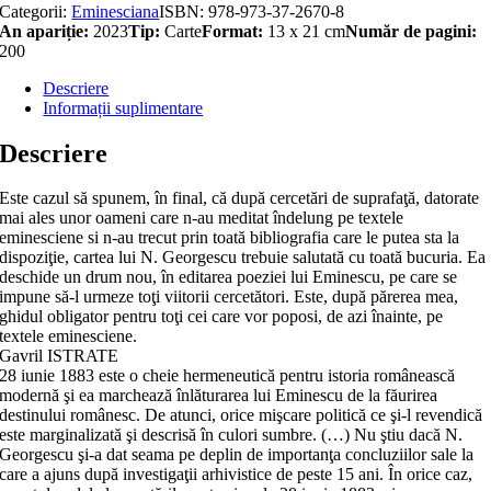
Categorii:
Eminesciana
ISBN:
978-973-37-2670-8
An apariție:
2023
Tip:
Carte
Format:
13 x 21 cm
Număr de pagini:
200
Descriere
Informații suplimentare
Descriere
Este cazul să spunem, în final, că după cercetări de suprafaţă, datorate
mai ales unor oameni care n-au meditat îndelung pe textele
eminesciene si n-au trecut prin toată bibliografia care le putea sta la
dispoziţie, cartea lui N. Georgescu trebuie salutată cu toată bucuria. Ea
deschide un drum nou, în editarea poeziei lui Eminescu, pe care se
impune să-l urmeze toţi viitorii cercetători. Este, după părerea mea,
ghidul obligator pentru toţi cei care vor poposi, de azi înainte, pe
textele eminesciene.
Gavril ISTRATE
28 iunie 1883 este o cheie hermeneutică pentru istoria românească
modernă şi ea marchează înlăturarea lui Eminescu de la făurirea
destinului românesc. De atunci, orice mişcare politică ce şi-l revendică
este marginalizată şi descrisă în culori sumbre. (…) Nu ştiu dacă N.
Georgescu şi-a dat seama pe deplin de importanţa concluziilor sale la
care a ajuns după investigaţii arhivistice de peste 15 ani. În orice caz,