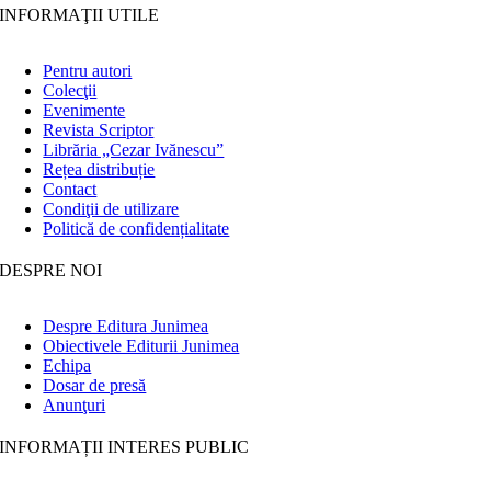
INFORMAŢII UTILE
Pentru autori
Colecţii
Evenimente
Revista Scriptor
Librăria „Cezar Ivănescu”
Rețea distribuție
Contact
Condiţii de utilizare
Politică de confidențialitate
DESPRE NOI
Despre Editura Junimea
Obiectivele Editurii Junimea
Echipa
Dosar de presă
Anunţuri
INFORMAȚII INTERES PUBLIC