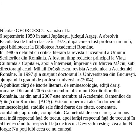
pe
corabia
Adaugă în coș
trufiei
Nicolae GEORGESCU s-a născut la
6 septembrie 1950 în satul Jupâneşti, judeţul Argeş. A absolvit
Facultatea de limbi clasice în 1973, după care a fost profesor un timp,
apoi bibliotecar la Biblioteca Academiei Române.
În 1980 a debutat cu critică literară la revista Luceafărul a Uniunii
Scriitorilor din România. A fost un timp redactor principal la Viaţa
Culturală a Capitalei, apoi a întemeiat, împreună cu Mircea Mâciu, sub
directoratul acad. Mihail Drăgănescu, revista Academica a Academiei
Române. În 1997 şi-a susţinut doctoratul la Universitatea din Bucureşti
ajungând la gradul de profesor universitar (2004).
A publicat cărţi de istorie literară, de eminescologie, ediţii dar şi
romane. Din anul 2005 este membru al Uniunii Scriitorilor din
România, iar din anul 2007 este membru al Academiei Oamenilor de
Ştiinţă din România (AOŞ). Este un reper mai ales în domeniul
eminescologiei, studiile sale fiind foarte des citate, comentate,
combătute, aprobate, completate. Ca metodă de cercetare şi-a impus
mai întâi respectul faţă de trecut, apoi iarăşi respectul faţă de trecut şi în
al treilea rând tot respectul faţă de trecut. Deviza lui este şi cea a lui N.
Iorga: Nu poţi iubi ceea ce nu cunoşti.