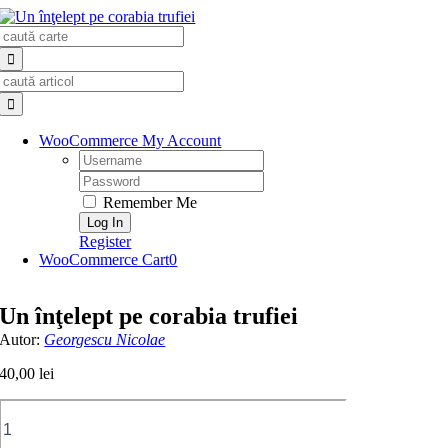
Skip
Search
to
for:
content
Search
for:
WooCommerce My Account
Username:
Password:
Remember Me
Register
WooCommerce Cart
0
Un înţelept pe corabia trufiei
Autor:
Georgescu Nicolae
40,00
lei
Cantitate
Un
înţelept