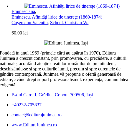
Eminesciana
,
Eminescu. Afinităţi lirice de tinereţe (1869-1874)
Coşereanu Valentin
,
Schenk Christian W.
60,00
lei
Fondată în anul 1969 (primele cărți au apărut în 1970), Editura
Junimea a crescut constant, prin promovarea, cu precădere, a culturii
naţionale, acordând atenţie creaţiilor românilor de pretutindeni,
deschizându-se şi spre culturile lumii, precum şi spre curentele de
gândire contemporană. Junimea vă propune o ofertă generoasă de
editare, având drept suport profesionalismul, experiența, continuitatea
exigentă.
B-dul Carol I, Grădina Copou, 700506, Iași
+40232-705837
contact@editurajunimea.ro
www.EdituraJunimea.ro