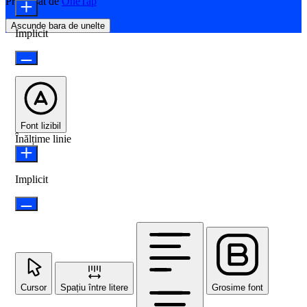
Propulsat de
OneTap
Ascunde bara de unelte
Implicit
Font lizibil
Înălțime linie
Implicit
Cursor
Spațiu între litere
Grosime font