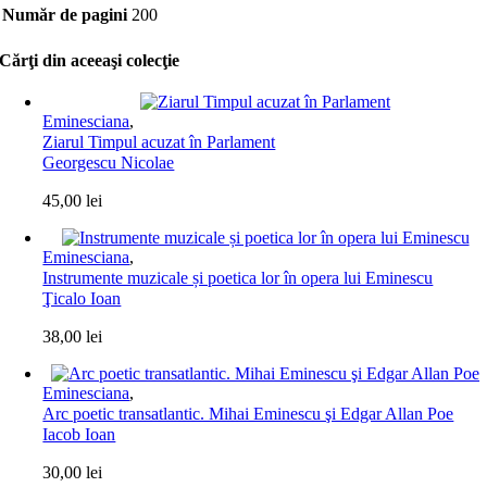
Număr de pagini
200
Cărţi din aceeaşi colecţie
Eminesciana
,
Ziarul Timpul acuzat în Parlament
Georgescu Nicolae
45,00
lei
Eminesciana
,
Instrumente muzicale și poetica lor în opera lui Eminescu
Ţicalo Ioan
38,00
lei
Eminesciana
,
Arc poetic transatlantic. Mihai Eminescu şi Edgar Allan Poe
Iacob Ioan
30,00
lei