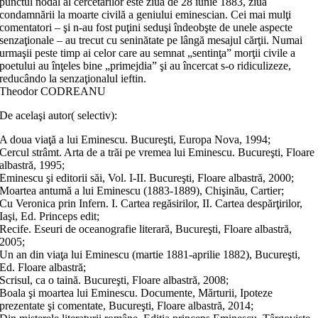
punctul nodal al cercetărilor este ziua de 28 iunie 1883, ziua
condamnării la moarte civilă a geniului eminescian. Cei mai mulţi
comentatori – şi n-au fost puţini seduşi îndeobşte de unele aspecte
senzaţionale – au trecut cu seninătate pe lângă mesajul cărţii. Numai
urmaşii peste timp ai celor care au semnat „sentinţa” morţii civile a
poetului au înţeles bine „primejdia” şi au încercat s-o ridiculizeze,
reducândo la senzaţionalul ieftin.
Theodor CODREANU
De acelaşi autor( selectiv):
A doua viaţă a lui Eminescu. Bucureşti, Europa Nova, 1994;
Cercul strâmt. Arta de a trăi pe vremea lui Eminescu. Bucureşti, Floare
albastră, 1995;
Eminescu şi editorii săi, Vol. I-II. Bucureşti, Floare albastră, 2000;
Moartea antumă a lui Eminescu (1883-1889), Chişinău, Cartier;
Cu Veronica prin Infern. I. Cartea regăsirilor, II. Cartea despărţirilor,
Iaşi, Ed. Princeps edit;
Recife. Eseuri de oceanografie literară, Bucureşti, Floare albastră,
2005;
Un an din viaţa lui Eminescu (martie 1881-aprilie 1882), Bucureşti,
Ed. Floare albastră;
Scrisul, ca o taină. Bucureşti, Floare albastră, 2008;
Boala şi moartea lui Eminescu. Documente, Mărturii, Ipoteze
prezentate şi comentate, Bucureşti, Floare albastră, 2014;