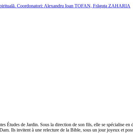
cție spirituală. Coordonatori: Alexandru Ioan TOFAN, Frăguţa ZAHARIA
Études de Jardin. Sous la direction de son fils, elle se spécialise en 
am. Ils invitent à une relecture de la Bible, sous un jour joyeux et poss