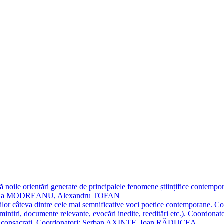
 noile orientări generate de principalele fenomene științifice contempora
Simona MODREANU, Alexandru TOFAN
titorilor câteva dintre cele mai semnificative voci poetice contempor
i (amintiri, documente relevante, evocări inedite, reeditări etc.). Co
poeți consacraţi. Coordonatori: Șerban AXINTE, Ioan RĂDUCEA