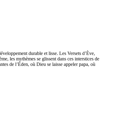
développement durable et lisse. Les Versets d’Ève,
ème, les mythèmes se glissent dans ces interstices de
antes de l’Éden, où Dieu se laisse appeler papa, où