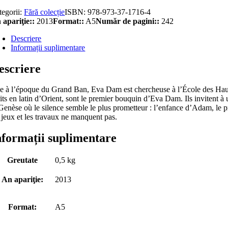
tegorii:
Fără colecție
ISBN:
978-973-37-1716-4
 apariţie::
2013
Format::
A5
Număr de pagini::
242
Descriere
Informații suplimentare
escriere
e à l’époque du Grand Ban, Eva Dam est chercheuse à l’École des Hautes 
its en latin d’Orient, sont le premier bouquin d’Eva Dam. Ils invitent à
 Genèse où le silence semble le plus prometteur : l’enfance d’Adam, le p
s jeux et les travaux ne manquent pas.
nformații suplimentare
Greutate
0,5 kg
An apariţie:
2013
Format:
A5