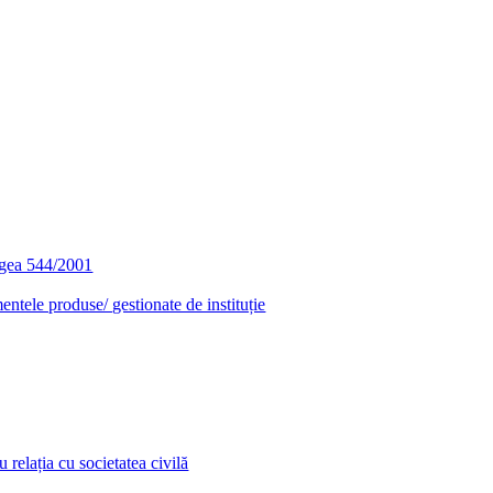
egea 544/2001
entele produse/ gestionate de instituție
relația cu societatea civilă