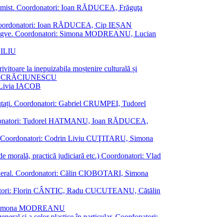
al junimist. Coordonatori: Ioan RĂDUCEA, Frăguţa
 etc. Coordonatori: Ioan RĂDUCEA, Cip IEȘAN
ţii bilingve. Coordonatori: Simona MODREANU, Lucian
ASILIU
vitoare la inepuizabila moștenire culturală și
iliu CRĂCIUNESCU
, Livia IACOB
reputați. Coordonatori: Gabriel CRUMPEI, Tudorel
st. Coordonatori: Tudorel HATMANU, Ioan RĂDUCEA,
ană. Coordonatori: Codrin Liviu CUŢITARU, Simona
e de morală, practică judiciară etc.) Coordonatori: Vlad
în general. Coordonatori: Călin CIOBOTARI, Simona
oordonatori: Florin CÂNTIC, Radu CUCUTEANU, Cătălin
INTE, Simona MODREANU
eneral și a celor plastice în particular. Coordonatori: