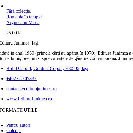
Fără colecție
,
România în terapie
Arginteanu Maria
25,00
lei
dată în anul 1969 (primele cărți au apărut în 1970), Editura Junimea a c
lturile lumii, precum şi spre curentele de gândire contemporană. Junimea
B-dul Carol I, Grădina Copou, 700506, Iași
+40232-705837
contact@editurajunimea.ro
www.EdituraJunimea.ro
FORMAŢII UTILE
Pentru autori
Colecţii