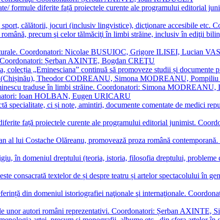
ormate/ formule diferite față proiectele curente ale programului editori
sport, călătorii, jocuri (inclusiv lingvistice), dicţionare accesibile
mba română, precum şi celor tălmăciţi în limbi străine, inclusiv în edi
i culturale. Coordonatori: Nicolae BUSUIOC, Grigore ILISEI, Lucian V
erare. Coordonatori: Șerban AXINTE, Bogdan CREŢU
ea, colecția „Eminesciana” continuă să promoveze studii și documente pri
i CIMPOI (Chișinău), Theodor CODREANU, Simona MODREANU, Pomp
 Eminescu traduse în limbi străine. Coordonatori: Simona MODREANU
oordonatori: Ioan HOLBAN, Eugen URICARU
ictă specialitate, ci și note, amintiri, documente comentate de medici 
mule diferite față proiectele curente ale programului editorial junimi
 roman al lui Costache Olăreanu, promovează proza română contempor
tigiu, în domeniul dreptului (teoria, istoria, filosofia dreptului, problem
 este consacrată textelor de și despre teatru și artelor spectacolului 
referință din domeniul istoriografiei naţionale şi internaţionale. C
tive, ale unor autori români reprezentativi. Coordonatori: Șerban AX
menologia artei, precum și monografii, albume etc., din sfera artelor în g