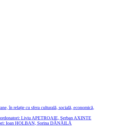
ne, în relație cu sfera culturală, socială, economică,
ane. Coordonatori: Liviu APETROAIE, Şerban AXINTE
ordonatori: Ioan HOLBAN, Sorina DĂNĂILĂ