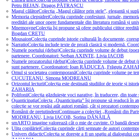
Petru BEJAN, Dragoș PĂTRAȘCU
Magul călător
Colecția „Magul călător prin stele”, elegantă și su
Memoria clepsidrei
Colecţia cuprinde confesiuni, jurnale, memorial
reeditări ale unor opere fundamentale din literatura română 
Mnemosyne
Colecția își propune să ofere publicului cititor re
Bogdan CREȚU
Mousaion
Colecţia cuprinde istorie culturală în documente, cor
Narratio
Colecţia include texte de proză clasică și modernă
Numele poetului (debut)
Colecţia cuprinde volume de debut (poezie)
partenere. Coordonatori: Șerban AXINTE, Livia IACOB
Numele prozatorului (debut)
Colecţia cuprinde volume de debut (pro
sunt partenere. Coordonatori: Ioan RĂDUCEA, Frăguța ZAH
Omul şi societatea contemporană
Colecția cuprinde volume pe teme
CUCUTEANU, Simona MODREANU
Orizontul lecturii
Colecția este destinată studiilor de teorie și i
ZAHARIA
Polifonii
Colecția găzduiește voci narative, în traducere, din 
Quanticipaţia
Colecța „Quanticipația” își propune să readucă în atenți
colecție se vor regăsi atât autori români, cât și prozatori cont
Românii de pretutindeni
Continuare a colecției „Românii din Paris
MODREANU, Livia IACOB, Sorina DĂNĂILĂ
smART
O imagine valorează cât o mie de cuvinte. O bandă des
Ulița copilăriei
Colecţia cuprinde cărţi semnate de autori contem
Univers didactic
Colecția se dorește a fi un spațiu al dialogului 