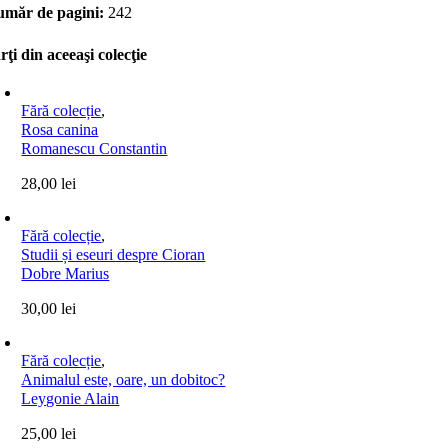
măr de pagini:
242
rţi din aceeaşi colecţie
Fără colecție
,
Rosa canina
Romanescu Constantin
28,00
lei
Fără colecție
,
Studii și eseuri despre Cioran
Dobre Marius
30,00
lei
Fără colecție
,
Animalul este, oare, un dobitoc?
Leygonie Alain
25,00
lei