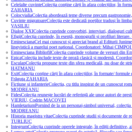
Celelalte cuvinte
Colecția conține cărți în afara colecțiilor, în f
ZAHARIA
Colocvialia
Colecţia abordează teme diverse precum gastronomie, 
Cuvinte migratoare
Colecţia este dedicată poeţilor traduşi în li
VASILIU
Dialog XXI
Colecţia cuprinde convorbiri, interviuri, dialogur
Efigii
Colecţia cuprinde, în esență, monografii și profiluri lit
Eminesciana
Cel mai cunoscut și apreciat brand al Editurii Junim
lingvistică a marelui poet național. Coordonatori: Miha
Eminesciana Bibliofil
Colecția cuprinde volume de versuri din
Epica
Colecţia include texte de proză clasică și modernă. C
Esculap
Colecția propune texte din sfera medicală, nu doar de str
HATMANU
Exit
Colecția conține cărți în afara colecțiilor, în formate/ for
Frăguţa ZAHARIA
Ficţiune şi infanterie
Colecția, cu titlu inspirat de un cunoscut
MODREANU
Fides
Colecția reunește lucrări de referință ale unor autori de pres
VIERIU, Codrin MACOVEI
Hamletarium
Pornind de la un personaj-simbol universal, colecția
MODREANU
Historia magistra vitae
Colecția cuprinde studii și documente de 
TURLIUC
Integrum
Colecția cuprinde operele integrale, în ediții defini
Lumea artei
Colecția propune eseuri de estetică, filosofie sau feno