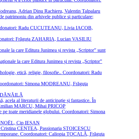
a Modreanu, Adrian Dinu Rachieru, Valentin Talpalaru
de patrimoniu din arhivele publice şi particulare;
ală. Coordonatori: Radu CUCUTEANU, Livia IACOB,
 Coordonatori: Frăguța ZAHARIA, Lucian VASILIU
ionale la care Editura Junimea și revista „Scriptor” sunt
 naţionale la care Editura Junimea și revista „Scriptor”
logie, etică, religie, filosofie.. Coordonatori: Radu
versal. Coordonatori: Simona MODREANU, Frăguţa
rina DĂNĂILĂ
 acela al literaturii de anticipație și fantastice. În
tori: Emilian MARCU, Mihai PRICOP
 de pe toate meridianele globului. Coordonatori: Simona
vier NOËL, Cip IEȘAN
natori: Cristina CENTEA, Passionaria STOICESCU
ce contemporane. Coordonatori: Caliopia TOCALĂ, Frăguţa