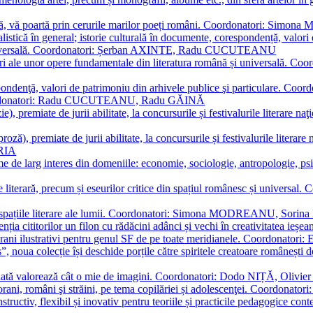
plă, vă poartă prin cerurile marilor poeți români. Coordonatori: Simon
istică în general; istorie culturală în documente, corespondență, valori 
și universală. Coordonatori: Șerban AXINTE, Radu CUCUTEANU
editări ale unor opere fundamentale din literatura română și univers
espondenţă, valori de patrimoniu din arhivele publice şi particulare.
. Coordonatori: Radu CUCUTEANU, Radu GĂINĂ
, premiate de jurii abilitate, la concursurile și festivalurile literare naţ
ză), premiate de jurii abilitate, la concursurile și festivalurile literare
ARIA
 de larg interes din domeniile: economie, sociologie, antropologie, psiho
storie literară, precum și eseurilor critice din spațiul românesc și uni
toate spațiile literare ale lumii. Coordonatori: Simona MODREANU, So
a cititorilor un filon cu rădăcini adânci și vechi în creativitatea ieșeană,
emporani ilustrativi pentru genul SF de pe toate meridianele. Coordona
”, noua colecție își deschide porțile către spiritele creatoare românești
enată valorează cât o mie de imagini. Coordonatori: Dodo NIȚĂ, Oli
porani, români şi străini, pe tema copilăriei și adolescenţei. Coordo
constructiv, flexibil și inovativ pentru teoriile și practicile pedagogi