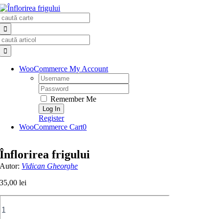
Skip
Search
to
for:
content
Search
for:
WooCommerce My Account
Username:
Password:
Remember Me
Register
WooCommerce Cart
0
Înflorirea frigului
Autor:
Vidican Gheorghe
35,00
lei
Cantitate
Înflorirea
frigului