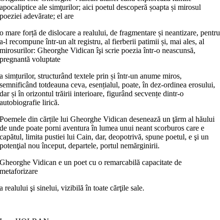
apocaliptice ale simţurilor; aici poetul descoperă șoapta și mirosul
poeziei adevărate; el are
o mare forță de dislocare a realului, de fragmentare și neantizare, pentr
a-l recompune într-un alt registru, al fierberii patimii și, mai ales, al
mirosurilor: Gheorghe Vidican îşi scrie poezia într-o neascunsă,
pregnantă voluptate
a simțurilor, structurând textele prin și într-un anume miros,
semnificând totdeauna ceva, esențialul, poate, în dez-ordinea erosului,
dar și în orizontul trăirii interioare, figurând secvențe dintr-o
autobiografie lirică.
Poemele din cărțile lui Gheorghe Vidican de­senează un ţărm al hăului
de unde poate porni aventura în lumea unui neant scorburos care e
capătul, limita pustiei lui Cain, dar, deopo­trivă, spune poetul, e şi un
potenţial nou început, departele, por­tul nemărginirii.
Gheorghe Vidican e un poet cu o remarcabilă capacitate de
metaforizare
a realului şi sinelui, vizibilă în toate cărţile sale.