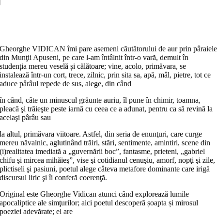
Adaugă în coș
Gheorghe VIDICAN îmi pare asemeni căutătorului de aur prin pâraiel
din Munţii Apuseni, pe care l-am întâlnit într-o vară, demult în
studenția mereu veselă și călătoare; vine, acolo, primăvara, se
instalează într-un cort, trece, zilnic, prin sita sa, apă, mâl, pietre, tot ce
aduce pârâul repede de sus, alege, din când
în când, câte un minuscul grăunte auriu, îl pune în chimir, toamna,
pleacă şi trăieşte peste iarnă cu ceea ce a adunat, pentru ca să revină la
acelaşi pârâu sau
la altul, primăvara viitoare. Astfel, din seria de enunţuri, care curge
mereu năvalnic, aglutinând trăiri, stări, sentimente, amintiri, scene din
(i)realitatea imediată a „guvernării boc”, fantasme, prieteni, „gabriel
chifu şi mircea mihăieş”, vise şi cotidianul cenuşiu, amorf, nopţi şi zile,
plictiseli şi pasiuni, poetul alege câteva metafore dominante care irigă
discursul liric şi îi conferă coerenţă.
Original este Gheorghe Vidican atunci când explorează lumile
apocaliptice ale simţurilor; aici poetul descoperă șoapta și mirosul
poeziei adevărate; el are