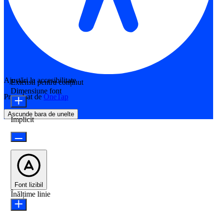
Ajustări la accesibilitate
Extensii pentru conținut
Dimensiune font
Propulsat de
OneTap
Ascunde bara de unelte
Implicit
Font lizibil
Înălțime linie