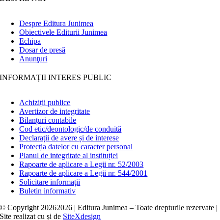
Despre Editura Junimea
Obiectivele Editurii Junimea
Echipa
Dosar de presă
Anunţuri
INFORMAȚII INTERES PUBLIC
Achiziții publice
Avertizor de integritate
Bilanțuri contabile
Cod etic/deontologic/de conduită
Declarații de avere și de interese
Protecția datelor cu caracter personal
Planul de integritate al instituției
Rapoarte de aplicare a Legii nr. 52/2003
Rapoarte de aplicare a Legii nr. 544/2001
Solicitare informații
Buletin informativ
© Copyright
20262026 | Editura Junimea – Toate drepturile rezervate |
Site realizat cu
și
de
SiteXdesign