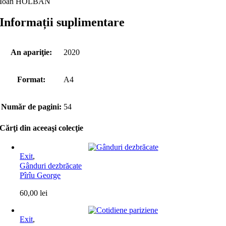
Ioan HOLBAN
Informații suplimentare
An apariţie:
2020
Format:
A4
Număr de pagini:
54
Cărţi din aceeaşi colecţie
Exit
,
Gânduri dezbrăcate
Pîrîu George
60,00
lei
Exit
,