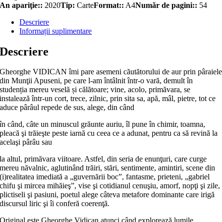
An apariţie::
2020
Tip:
Carte
Format::
A4
Număr de pagini::
54
Descriere
Informații suplimentare
Descriere
Gheorghe VIDICAN îmi pare asemeni căutătorului de aur prin pâraiel
din Munţii Apuseni, pe care l-am întâlnit într-o vară, demult în
studenția mereu veselă și călătoare; vine, acolo, primăvara, se
instalează într-un cort, trece, zilnic, prin sita sa, apă, mâl, pietre, tot ce
aduce pârâul repede de sus, alege, din când
în când, câte un minuscul grăunte auriu, îl pune în chimir, toamna,
pleacă şi trăieşte peste iarnă cu ceea ce a adunat, pentru ca să revină la
acelaşi pârâu sau
la altul, primăvara viitoare. Astfel, din seria de enunţuri, care curge
mereu năvalnic, aglutinând trăiri, stări, sentimente, amintiri, scene din
(i)realitatea imediată a „guvernării boc”, fantasme, prieteni, „gabriel
chifu şi mircea mihăieş”, vise şi cotidianul cenuşiu, amorf, nopţi şi zile,
plictiseli şi pasiuni, poetul alege câteva metafore dominante care irigă
discursul liric şi îi conferă coerenţă.
Original este Gheorghe Vidican atunci când explorează lumile