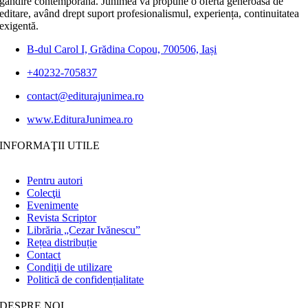
gândire contemporană. Junimea vă propune o ofertă generoasă de
editare, având drept suport profesionalismul, experiența, continuitatea
exigentă.
B-dul Carol I, Grădina Copou, 700506, Iași
+40232-705837
contact@editurajunimea.ro
www.EdituraJunimea.ro
INFORMAŢII UTILE
Pentru autori
Colecţii
Evenimente
Revista Scriptor
Librăria „Cezar Ivănescu”
Rețea distribuție
Contact
Condiţii de utilizare
Politică de confidențialitate
DESPRE NOI