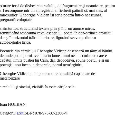
o mare forță de dislocare a realului, de fragmentare și neantizare, pentr
a-l recompune într-un alt registru, al fierberii patimii și, mai ales, al
mirosurilor: Gheorghe Vidican îşi scrie poezia într-o neascunsă,
pregnantă voluptate
a simțurilor, structurând textele prin și într-un anume miros,
semnificând totdeauna ceva, esențialul, poate, în dez-ordinea erosului,
dar și în orizontul trăirii interioare, figurând secvențe dintr-o
autobiografie lirică.
Poemele din cărțile lui Gheorghe Vidican de­senează un ţărm al hăului
de unde poate porni aventura în lumea unui neant scorburos care e
capătul, limita pustiei lui Cain, dar, deopo­trivă, spune poetul, e şi un
potenţial nou început, departele, por­tul nemărginirii.
Gheorghe Vidican e un poet cu o remarcabilă capacitate de
metaforizare
a realului şi sinelui, vizibilă în toate cărţile sale.
Ioan HOLBAN
Categorii:
Exit
ISBN:
978-973-37-2300-4