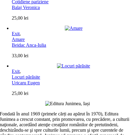
Cotidiene pariziene
Balaj Veronica
25,00
lei
Exit
,
Amare
Beidac Anca-Iulia
33,00
lei
Exit
,
Locuri părăsite
Uricaru Eugen
25,00
lei
Fondată în anul 1969 (primele cărți au apărut în 1970), Editura
Junimea a crescut constant, prin promovarea, cu precădere, a culturii
naţionale, acordând atenţie creaţiilor românilor de pretutindeni,
deschizându-se şi spre culturile lumii, precum şi spre curentele de