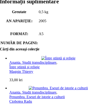
Informații suplimentare
Greutate
0,5 kg
AN APARIŢIE:
2005
FORMAT:
A5
NUMĂR DE PAGINI:
Cărţi din aceeaşi colecţie
Ananta. Studii transdisciplinare
,
Între ştiinţă şi religie
Magnin Thierry
33,00
lei
Ananta. Studii transdisciplinare
,
Penumbra. Eseuri de istorie a culturii
Ciobotea Radu