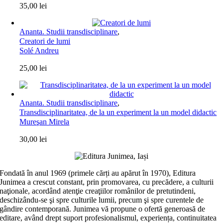
35,00
lei
Ananta. Studii transdisciplinare
,
Creatori de lumi
Solé Andreu
25,00
lei
Ananta. Studii transdisciplinare
,
Transdisciplinaritatea, de la un experiment la un model didactic
Mureşan Mirela
30,00
lei
Fondată în anul 1969 (primele cărți au apărut în 1970), Editura
Junimea a crescut constant, prin promovarea, cu precădere, a culturii
naţionale, acordând atenţie creaţiilor românilor de pretutindeni,
deschizându-se şi spre culturile lumii, precum şi spre curentele de
gândire contemporană. Junimea vă propune o ofertă generoasă de
editare, având drept suport profesionalismul, experiența, continuitatea