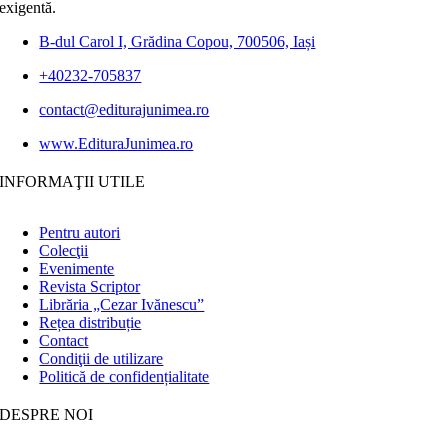
exigentă.
B-dul Carol I, Grădina Copou, 700506, Iași
+40232-705837
contact@editurajunimea.ro
www.EdituraJunimea.ro
INFORMAŢII UTILE
Pentru autori
Colecţii
Evenimente
Revista Scriptor
Librăria „Cezar Ivănescu”
Rețea distribuție
Contact
Condiţii de utilizare
Politică de confidențialitate
DESPRE NOI