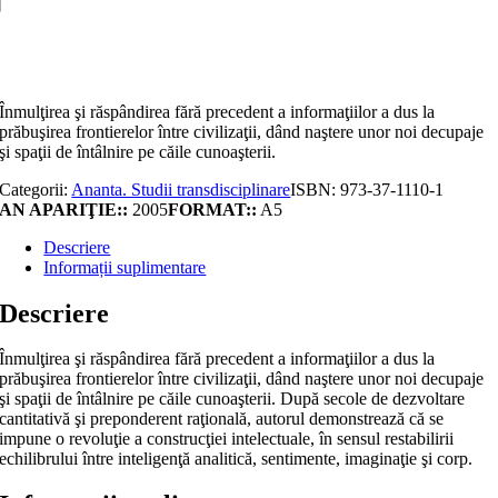
Akademos
Adaugă în coș
Înmulţirea şi răspândirea fără precedent a informaţiilor a dus la
prăbuşirea frontierelor între civilizaţii, dând naştere unor noi decupaje
şi spaţii de întâlnire pe căile cunoaşterii.
Categorii:
Ananta. Studii transdisciplinare
ISBN:
973-37-1110-1
AN APARIŢIE::
2005
FORMAT::
A5
Descriere
Informații suplimentare
Descriere
Înmulţirea şi răspândirea fără precedent a informaţiilor a dus la
prăbuşirea frontierelor între civilizaţii, dând naştere unor noi decupaje
şi spaţii de întâlnire pe căile cunoaşterii. După secole de dezvoltare
cantitativă şi preponderent raţională, autorul demonstrează că se
impune o revoluţie a construcţiei intelectuale, în sensul restabilirii
echilibrului între inteligenţă analitică, sentimente, imaginaţie şi corp.