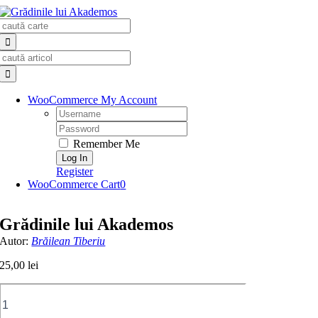
Skip
Search
to
for:
content
Search
for:
WooCommerce My Account
Username:
Password:
Remember Me
Register
WooCommerce Cart
0
Grădinile lui Akademos
Autor:
Brăilean Tiberiu
25,00
lei
Cantitate
Grădinile
lui