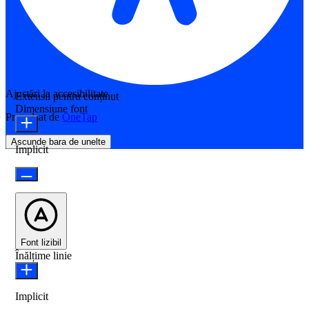
Ajustări la accesibilitate
Extensii pentru conținut
Dimensiune font
Propulsat de
OneTap
Ascunde bara de unelte
Implicit
Font lizibil
Înălțime linie
Implicit