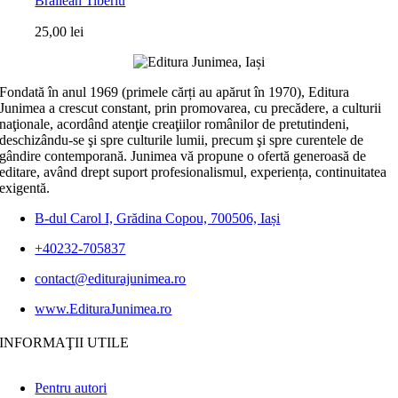
Brăilean Tiberiu
25,00
lei
Fondată în anul 1969 (primele cărți au apărut în 1970), Editura
Junimea a crescut constant, prin promovarea, cu precădere, a culturii
naţionale, acordând atenţie creaţiilor românilor de pretutindeni,
deschizându-se şi spre culturile lumii, precum şi spre curentele de
gândire contemporană. Junimea vă propune o ofertă generoasă de
editare, având drept suport profesionalismul, experiența, continuitatea
exigentă.
B-dul Carol I, Grădina Copou, 700506, Iași
+40232-705837
contact@editurajunimea.ro
www.EdituraJunimea.ro
INFORMAŢII UTILE
Pentru autori