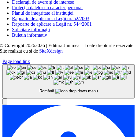
Declarații de avere și de interese
Protecția datelor cu caracter personal
Planul de integritate al instituției
Rapoarte de aplicare a Legii nr. 52/2003
Rapoarte de aplicare a Legii nr. 544/2001
Solicitare informații
Buletin informativ
© Copyright
20262026 | Editura Junimea – Toate drepturile rezervate |
Site realizat cu
și
de
SiteXdesign
Page load link
Română