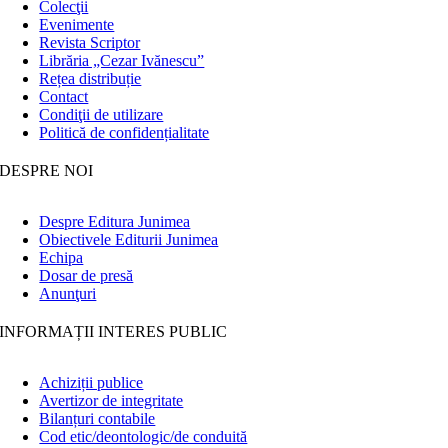
Colecţii
Evenimente
Revista Scriptor
Librăria „Cezar Ivănescu”
Rețea distribuție
Contact
Condiţii de utilizare
Politică de confidențialitate
DESPRE NOI
Despre Editura Junimea
Obiectivele Editurii Junimea
Echipa
Dosar de presă
Anunţuri
INFORMAȚII INTERES PUBLIC
Achiziții publice
Avertizor de integritate
Bilanțuri contabile
Cod etic/deontologic/de conduită