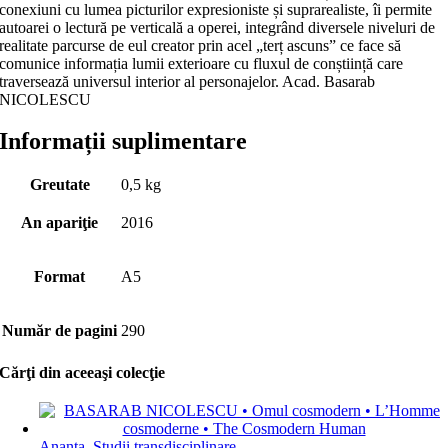
conexiuni cu lumea picturilor expresioniste și suprarealiste, îi permite
autoarei o lectură pe verticală a operei, integrând diversele niveluri de
realitate parcurse de eul creator prin acel „terț ascuns” ce face să
comunice informația lumii exterioare cu fluxul de conștiință care
traversează universul interior al personajelor. Acad. Basarab
NICOLESCU
Informații suplimentare
Greutate
0,5 kg
An apariţie
2016
Format
A5
Număr de pagini
290
Cărţi din aceeaşi colecţie
Ananta. Studii transdisciplinare
,