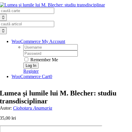
Skip
Search
to
for:
content
Search
for:
WooCommerce My Account
Username:
Password:
Remember Me
Register
WooCommerce Cart
0
Lumea şi lumile lui M. Blecher: studiu
transdisciplinar
Autor:
Ciobotaru Anamaria
35,00
lei
Cantitate