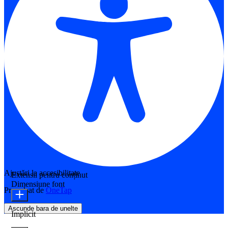
Ajustări la accesibilitate
Extensii pentru conținut
Dimensiune font
Propulsat de
OneTap
Ascunde bara de unelte
Implicit