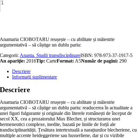
Lumea
şi
lumile
lui
Adaugă în coș
M.
Blecher:
studiu
Anamaria CIOBOTARU reușește – cu abilitate și măiestrie
transdisciplinar
argumentativă – să câștige un dublu pariu:
Categorii:
Ananta. Studii transdisciplinare
ISBN:
978-973-37-1917-5
An apariţie:
2016
Tip:
Carte
Format:
A5
Număr de pagini:
290
Descriere
Informații suplimentare
Descriere
Anamaria CIOBOTARU reușește – cu abilitate și măiestrie
argumentativă – să câștige un dublu pariu: readucerea în actualitate a
unei figuri fulgurante și originale din literele românești de început de
secol XX, cea a prozatorului Max Blecher, și structurarea unei
hermeneutici complexe, inedite, bazată pe liniile de forță ale
trandisciplinarității. Țesătura intertextuală a narațiunilor blecheriene, cu
multiple accente heideggeriene sau husserliene, dar și cu vizibile