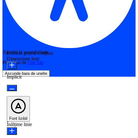
Ajustări la accesibilitate
Extensii pentru conținut
Dimensiune font
Propulsat de
OneTap
Ascunde bara de unelte
Implicit
Font lizibil
Înălțime linie