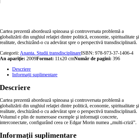
plat
Adaugă în coș
Cartea prezentă abordează spinoasa şi controversata problemă a
globalizării din unghiul relaţiei dintre politică, economie, spiritualitate ş
realitate, deschizând-o cu adevărat spre o perspectivă transdisciplinară.
Categorii:
Ananta. Studii transdisciplinare
ISBN:
978-973-37-1406-4
An apariţie:
2009
Format:
11x20 cm
Număr de pagini:
396
Descriere
Informații suplimentare
Descriere
Cartea prezentă abordează spinoasa şi controversata problemă a
globalizării din unghiul relaţiei dintre politică, economie, spiritualitate ş
realitate, deschizând-o cu adevărat spre o perspectivă transdisciplinară.
Volumul e plin de numeroase exemple şi informaţii concrete,
interconectate, configurând ceea ce Edgar Morin numea „multi-criză”.
Informații suplimentare