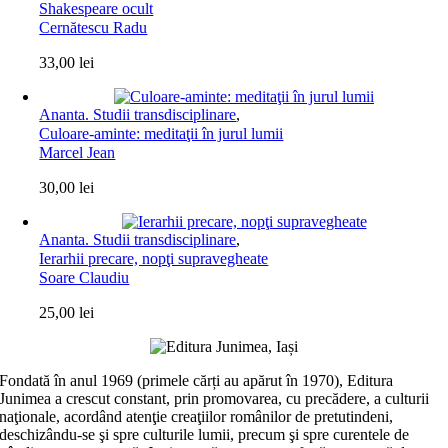
Shakespeare ocult
Cernătescu Radu
33,00
lei
Ananta. Studii transdisciplinare
,
Culoare-aminte: meditaţii în jurul lumii
Marcel Jean
30,00
lei
Ananta. Studii transdisciplinare
,
Ierarhii precare, nopţi supravegheate
Soare Claudiu
25,00
lei
Fondată în anul 1969 (primele cărți au apărut în 1970), Editura
Junimea a crescut constant, prin promovarea, cu precădere, a culturii
naţionale, acordând atenţie creaţiilor românilor de pretutindeni,
deschizându-se şi spre culturile lumii, precum şi spre curentele de