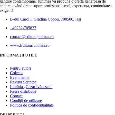
gândire contemporană. Junimea vă propune o ofertă generoasă de
editare, având drept suport profesionalismul, experiența, continuitatea
exigentă.
B-dul Carol I, Grădina Copou, 700506, Iași
+40232-705837
contact@editurajunimea.ro
www.EdituraJunimea.ro
INFORMAŢII UTILE
Pentru autori
Colecţii
Evenimente
Revista Scriptor
Librăria „Cezar Ivănescu”
Rețea distribuție
Contact
Condiţii de utilizare
Politică de confidențialitate
DESPRE NOI