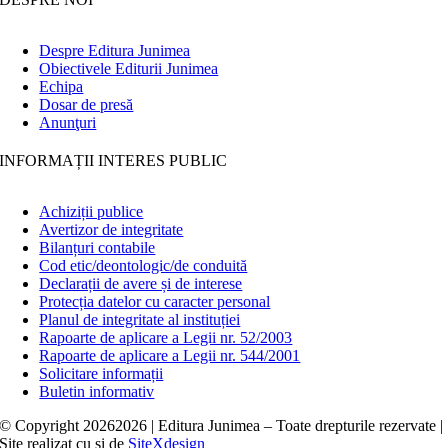
Despre Editura Junimea
Obiectivele Editurii Junimea
Echipa
Dosar de presă
Anunţuri
INFORMAȚII INTERES PUBLIC
Achiziții publice
Avertizor de integritate
Bilanțuri contabile
Cod etic/deontologic/de conduită
Declarații de avere și de interese
Protecția datelor cu caracter personal
Planul de integritate al instituției
Rapoarte de aplicare a Legii nr. 52/2003
Rapoarte de aplicare a Legii nr. 544/2001
Solicitare informații
Buletin informativ
© Copyright
20262026 | Editura Junimea – Toate drepturile rezervate |
Site realizat cu
și
de
SiteXdesign