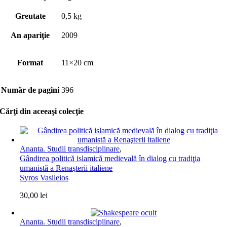
Greutate
0,5 kg
An apariţie
2009
Format
11×20 cm
Număr de pagini
396
Cărţi din aceeaşi colecţie
Ananta. Studii transdisciplinare
,
Gândirea politică islamică medievală în dialog cu tradiţia
umanistă a Renaşterii italiene
Syros Vasileios
30,00
lei
Ananta. Studii transdisciplinare
,