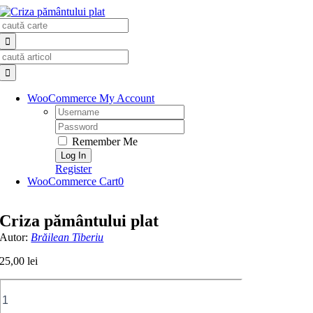
Skip
Search
to
for:
content
Search
for:
WooCommerce My Account
Username:
Password:
Remember Me
Register
WooCommerce Cart
0
Criza pământului plat
Autor:
Brăilean Tiberiu
25,00
lei
Cantitate
Criza
pământului