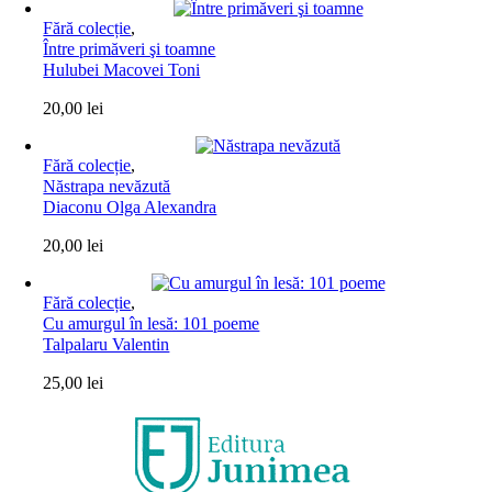
Fără colecție
,
Între primăveri şi toamne
Hulubei Macovei Toni
20,00
lei
Fără colecție
,
Năstrapa nevăzută
Diaconu Olga Alexandra
20,00
lei
Fără colecție
,
Cu amurgul în lesă: 101 poeme
Talpalaru Valentin
25,00
lei