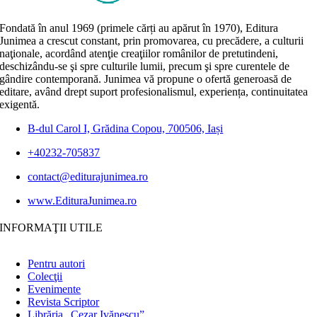
Fondată în anul 1969 (primele cărți au apărut în 1970), Editura
Junimea a crescut constant, prin promovarea, cu precădere, a culturii
naţionale, acordând atenţie creaţiilor românilor de pretutindeni,
deschizându-se şi spre culturile lumii, precum şi spre curentele de
gândire contemporană. Junimea vă propune o ofertă generoasă de
editare, având drept suport profesionalismul, experiența, continuitatea
exigentă.
B-dul Carol I, Grădina Copou, 700506, Iași
+40232-705837
contact@editurajunimea.ro
www.EdituraJunimea.ro
INFORMAŢII UTILE
Pentru autori
Colecţii
Evenimente
Revista Scriptor
Librăria „Cezar Ivănescu”