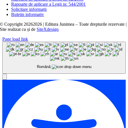
Rapoarte de aplicare a Legii nr. 544/2001
Solicitare informații
Buletin informativ
© Copyright
20262026 | Editura Junimea – Toate drepturile rezervate |
Site realizat cu
și
de
SiteXdesign
Page load link
Română