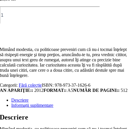
Cantitate
Ereziile
de
la
Iaşi
Adaugă în coș
Mimând modestia, cu politicoase preveniri cum că nu-i tocmai înţelept
să risipeşti energie şi timp preţios, aruncându-te tu, prea vrednic cititor,
asupra unui text greu de rumegat, autorul îţi atinge cu precizie bine
calculată curiozitatea. Iar curiozitatea aceasta îţi va fi răsplătită după
truda unei citiri, care cere o a doua citire, cu adăstări destule spre mai
bună înţelegere.
Categorii:
Fără colecție
ISBN:
978-973-37-1626-6
AN APARIŢIE::
2012
FORMAT::
A5
NUMĂR DE PAGINI::
512
Descriere
Informații suplimentare
Descriere
Mimând modestia, cu politicoase preveniri cum că nu-i tocmai înţelept