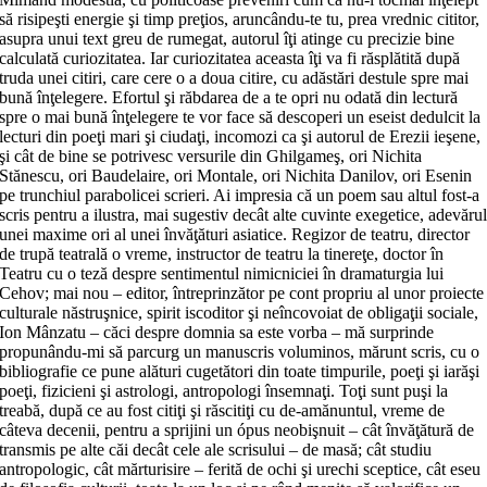
să risipeşti energie şi timp preţios, aruncându-te tu, prea vrednic cititor,
asupra unui text greu de rumegat, autorul îţi atinge cu precizie bine
calculată curiozitatea. Iar curiozitatea aceasta îţi va fi răsplătită după
truda unei citiri, care cere o a doua citire, cu adăstări destule spre mai
bună înţelegere. Efortul şi răbdarea de a te opri nu odată din lectură
spre o mai bună înţelegere te vor face să descoperi un eseist dedulcit la
lecturi din poeţi mari şi ciudaţi, incomozi ca şi autorul de Erezii ieşene,
şi cât de bine se potrivesc versurile din Ghilgameş, ori Nichita
Stănescu, ori Baudelaire, ori Montale, ori Nichita Danilov, ori Esenin
pe trunchiul parabolicei scrieri. Ai impresia că un poem sau altul fost-a
scris pentru a ilustra, mai sugestiv decât alte cuvinte exegetice, adevăru
unei maxime ori al unei învăţături asiatice. Regizor de teatru, director
de trupă teatrală o vreme, instructor de teatru la tinereţe, doctor în
Teatru cu o teză despre sentimentul nimicniciei în dramaturgia lui
Cehov; mai nou – editor, întreprinzător pe cont propriu al unor proiecte
culturale năstruşnice, spirit iscoditor şi neîncovoiat de obligaţii sociale,
Ion Mânzatu – căci despre domnia sa este vorba – mă surprinde
propunându-mi să parcurg un manuscris voluminos, mărunt scris, cu o
bibliografie ce pune alături cugetători din toate timpurile, poeţi şi iarăşi
poeţi, fizicieni şi astrologi, antropologi însemnaţi. Toţi sunt puşi la
treabă, după ce au fost citiţi şi răscitiţi cu de-amănuntul, vreme de
câteva decenii, pentru a sprijini un ópus neobişnuit – cât învăţătură de
transmis pe alte căi decât cele ale scrisului – de masă; cât studiu
antropologic, cât mărturisire – ferită de ochi şi urechi sceptice, cât eseu