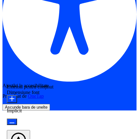
Ajustări la accesibilitate
Extensii pentru conținut
Dimensiune font
Propulsat de
OneTap
Ascunde bara de unelte
Implicit