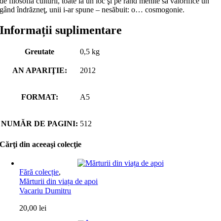
de filosofia culturii, toate la un loc şi pe rând menite să valorifice un
gând îndrăzneţ, unii i-ar spune – nesăbuit: o… cosmogonie.
Informații suplimentare
Greutate
0,5 kg
AN APARIŢIE:
2012
FORMAT:
A5
NUMĂR DE PAGINI:
512
Cărţi din aceeaşi colecţie
Fără colecție
,
Mărturii din viața de apoi
Vacariu Dumitru
20,00
lei