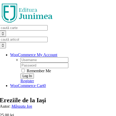
Skip
to
content
Search
for:
Search
for:
WooCommerce My Account
Username:
Password:
Remember Me
Register
WooCommerce Cart
0
Ereziile de la Iaşi
Autor:
Mânzatu Ion
25,00
lei