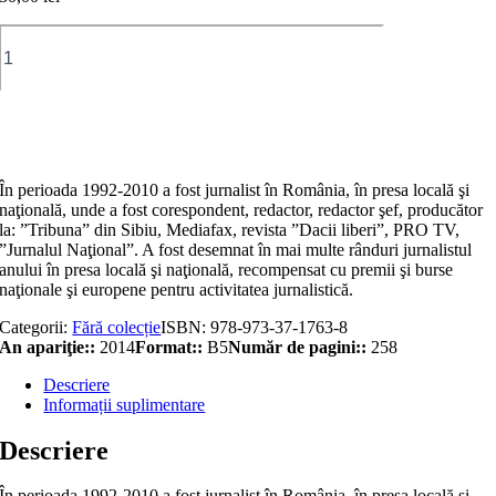
Cantitate
Diplomaţia
Panda
Adaugă în coș
În perioada 1992-2010 a fost jurnalist în România, în presa locală şi
naţională, unde a fost corespondent, redactor, redactor şef, producător
la: ”Tribuna” din Sibiu, Mediafax, revista ”Dacii liberi”, PRO TV,
”Jurnalul Naţional”. A fost desemnat în mai multe rânduri jurnalistul
anului în presa locală şi naţională, recompensat cu premii şi burse
naţionale şi europene pentru activitatea jurnalistică.
Categorii:
Fără colecție
ISBN:
978-973-37-1763-8
An apariţie::
2014
Format::
B5
Număr de pagini::
258
Descriere
Informații suplimentare
Descriere
În perioada 1992-2010 a fost jurnalist în România, în presa locală şi