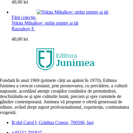
40,00
lei
Fără colecție
,
Nikita Mihalkov: străin printre ai tăi
Razzakov F.
40,00
lei
Fondată în anul 1969 (primele cărți au apărut în 1970), Editura
Junimea a crescut constant, prin promovarea, cu precădere, a culturii
naţionale, acordând atenţie creaţiilor românilor de pretutindeni,
deschizându-se şi spre culturile lumii, precum şi spre curentele de
gândire contemporană. Junimea vă propune o ofertă generoasă de
editare, având drept suport profesionalismul, experiența, continuitatea
exigentă.
B-dul Carol I, Grădina Copou, 700506, Iași
+40232-705837