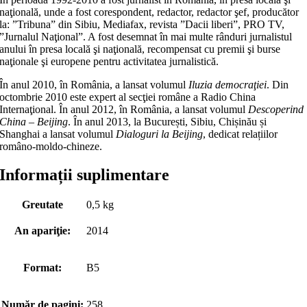
naţională, unde a fost corespondent, redactor, redactor şef, producător
la: ”Tribuna” din Sibiu, Mediafax, revista ”Dacii liberi”, PRO TV,
”Jurnalul Naţional”. A fost desemnat în mai multe rânduri jurnalistul
anului în presa locală şi naţională, recompensat cu premii şi burse
naţionale şi europene pentru activitatea jurnalistică.
În anul 2010, în România, a lansat volumul
Iluzia democraţiei
. Din
octombrie 2010 este expert al secţiei române a Radio China
Internaţional. În anul 2012, în România, a lansat volumul
Descoperind
China – Beijing
. În anul 2013, la București, Sibiu, Chișinău și
Shanghai a lansat volumul
Dialoguri la Beijing
, dedicat relațiilor
româno-moldo-chineze.
Informații suplimentare
Greutate
0,5 kg
An apariţie:
2014
Format:
B5
Număr de pagini:
258