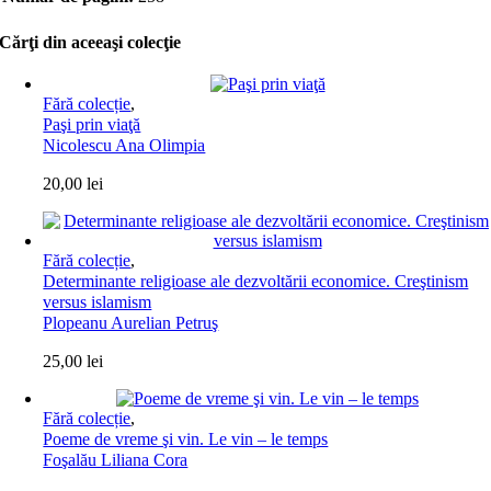
Cărţi din aceeaşi colecţie
Fără colecție
,
Paşi prin viaţă
Nicolescu Ana Olimpia
20,00
lei
Fără colecție
,
Determinante religioase ale dezvoltării economice. Creştinism
versus islamism
Plopeanu Aurelian Petruş
25,00
lei
Fără colecție
,
Poeme de vreme şi vin. Le vin – le temps
Foşalău Liliana Cora