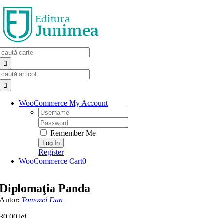
Skip
to
content
Search
for:
Search
for:
WooCommerce My Account
Username:
Password:
Remember Me
Register
WooCommerce Cart
0
Diplomaţia Panda
Autor:
Tomozei Dan
30,00
lei