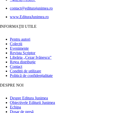
contact@editurajunimea.ro
www.EdituraJunimea.ro
INFORMAŢII UTILE
Pentru autori
Colecţii
Evenimente
Revista Scriptor
Librăria „Cezar Ivănescu”
Rețea distribuție
Contact
Condiţii de utilizare
Politică de confidențialitate
DESPRE NOI
Despre Editura Junimea
Obiectivele Editurii Junimea
Echipa
Dosar de presă