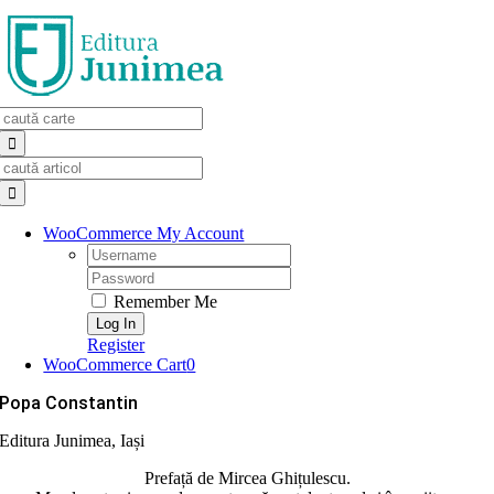
Skip
to
content
Search
for:
Search
for:
WooCommerce My Account
Username:
Password:
Remember Me
Register
WooCommerce Cart
0
Popa Constantin
Editura Junimea, Iași
Prefață de Mircea Ghițulescu.