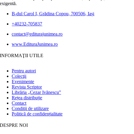
exigentă.
B-dul Carol I, Grădina Copou, 700506, Iași
+40232-705837
contact@editurajunimea.ro
www.EdituraJunimea.ro
INFORMAŢII UTILE
Pentru autori
Colecţii
Evenimente
Revista Scriptor
Librăria „Cezar Ivănescu”
Rețea distribuție
Contact
Condiţii de utilizare
Politică de confidențialitate
DESPRE NOI