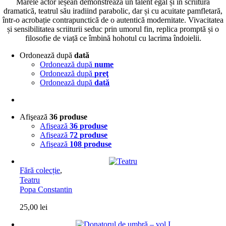
Marele actor ieșean demonstrează un talent egal și în scriitura
dramatică, teatrul său iradiind parabolic, dar și cu acuitate pamfletară,
într-o acrobație contrapunctică de o autentică modernitate. Vivacitatea
și sensibilitatea scriiturii seduc prin umorul fin, replica promptă și o
filosofie de viață ce îmbină hohotul cu lacrima îndoielii.
Ordonează după
dată
Ordonează după
nume
Ordonează după
preţ
Ordonează după
dată
Afişează
36 produse
Afişează
36 produse
Afişează
72 produse
Afişează
108 produse
Fără colecție
,
Teatru
Popa Constantin
25,00
lei