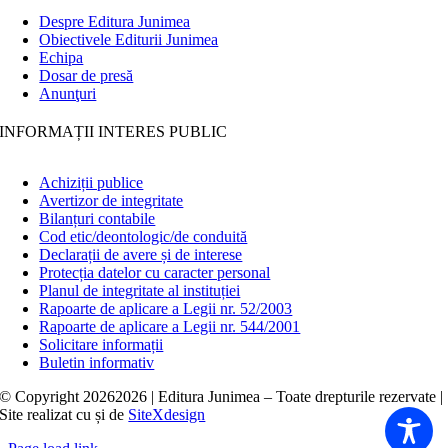
Despre Editura Junimea
Obiectivele Editurii Junimea
Echipa
Dosar de presă
Anunţuri
INFORMAȚII INTERES PUBLIC
Achiziții publice
Avertizor de integritate
Bilanțuri contabile
Cod etic/deontologic/de conduită
Declarații de avere și de interese
Protecția datelor cu caracter personal
Planul de integritate al instituției
Rapoarte de aplicare a Legii nr. 52/2003
Rapoarte de aplicare a Legii nr. 544/2001
Solicitare informații
Buletin informativ
© Copyright
20262026 | Editura Junimea – Toate drepturile rezervate |
Site realizat cu
și
de
SiteXdesign