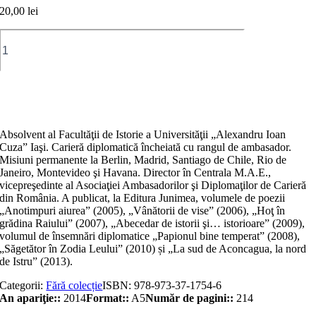
20,00
lei
Cantitate
Domnului
Consul
General,
cu
Adaugă în coș
aleasă
stimă:
Rio
Absolvent al Facultăţii de Istorie a Universităţii „Alexandru Ioan
de
Cuza” Iaşi. Carieră diplomatică încheiată cu rangul de ambasador.
Janeiro
Misiuni permanente la Berlin, Madrid, Santiago de Chile, Rio de
199...:
Janeiro, Montevideo şi Havana. Director în Centrala M.A.E.,
însemnări
vicepreşedinte al Asociaţiei Ambasadorilor şi Diplomaţilor de Carieră
diplomatice
din România. A publicat, la Editura Junimea, volumele de poezii
„Anotimpuri aiurea” (2005), „Vânătorii de vise” (2006), „Hoţ în
grădina Raiului” (2007), „Abecedar de istorii şi… istorioare” (2009),
volumul de însemnări diplomatice „Papionul bine temperat” (2008),
„Săgetător în Zodia Leului” (2010) și „La sud de Aconcagua, la nord
de Istru” (2013).
Categorii:
Fără colecție
ISBN:
978-973-37-1754-6
An apariţie::
2014
Format::
A5
Număr de pagini::
214