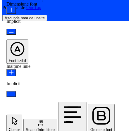
Dimensiune font
Propulsat de
OneTap
Ascunde bara de unelte
Implicit
Font lizibil
Înălțime linie
Implicit
Cursor
Spațiu între litere
Grosime font