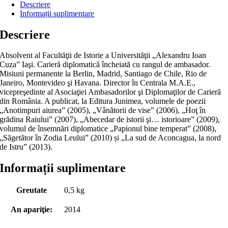
Descriere
Informații suplimentare
Descriere
Absolvent al Facultăţii de Istorie a Universităţii „Alexandru Ioan
Cuza” Iaşi. Carieră diplomatică încheiată cu rangul de ambasador.
Misiuni permanente la Berlin, Madrid, Santiago de Chile, Rio de
Janeiro, Montevideo şi Havana. Director în Centrala M.A.E.,
vicepreşedinte al Asociaţiei Ambasadorilor şi Diplomaţilor de Carieră
din România. A publicat, la Editura Junimea, volumele de poezii
„Anotimpuri aiurea” (2005), „Vânătorii de vise” (2006), „Hoţ în
grădina Raiului” (2007), „Abecedar de istorii şi… istorioare” (2009),
volumul de însemnări diplomatice „Papionul bine temperat” (2008),
„Săgetător în Zodia Leului” (2010) și „La sud de Aconcagua, la nord
de Istru” (2013).
Informații suplimentare
Greutate
0,5 kg
An apariţie:
2014