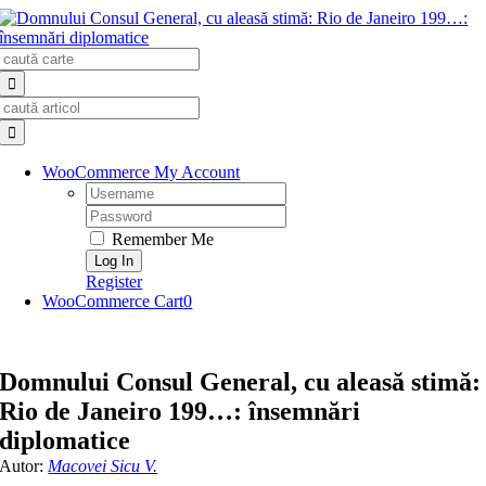
Skip
to
Search
content
for:
Search
for:
WooCommerce My Account
Username:
Password:
Remember Me
Register
WooCommerce Cart
0
Domnului Consul General, cu aleasă stimă:
Rio de Janeiro 199…: însemnări
diplomatice
Autor:
Macovei Sicu V.