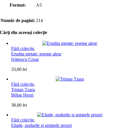
Format:
A5
Număr de pagini:
214
Cărţi din aceeaşi colecţie
Fără colecție
,
Erudita pietate: poeme alese
Ivănescu Cezar
33,00
lei
Fără colecție
,
Tristan Tzara
Béhar Henri
38,00
lei
Fără colecție
,
Eliade, nodurile şi semnele prozei