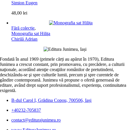
Simion Eugen
48,00
lei
Fără colecție
,
Monografia sat Hiliţa
Chirilă Adrian
Fondată în anul 1969 (primele cărți au apărut în 1970), Editura
Junimea a crescut constant, prin promovarea, cu precădere, a culturii
naţionale, acordând atenţie creaţiilor românilor de pretutindeni,
deschizându-se şi spre culturile lumii, precum şi spre curentele de
gândire contemporană. Junimea vă propune o ofertă generoasă de
editare, având drept suport profesionalismul, experiența, continuitatea
exigentă.
B-dul Carol I, Grădina Copou, 700506, Iași
+40232-705837
contact@editurajunimea.ro
www.EdituraJunimea.ro