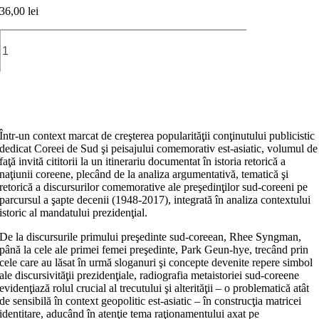
36,00
lei
Cantitate
Discurs
prezidențial
și
identitate
Adaugă în coș
națională.
Scurtă
istorie
Într-un context marcat de creşterea popularităţii conţinutului publicistic
retorică
dedicat Coreei de Sud şi peisajului comemorativ est-asiatic, volumul de
a
faţă invită cititorii la un itinerariu documentat în istoria retorică a
Coreei
naţiunii coreene, plecând de la analiza argumentativă, tematică şi
de
retorică a discursurilor come­morative ale preşedinţilor sud-coreeni pe
Sud
parcursul a şapte decenii (1948-2017), integrată în analiza contextului
(1948-
istoric al mandatului prezidenţial.
2017)
De la discursurile primului preşedinte sud-coreean, Rhee Syngman,
până la cele ale primei femei preşedinte, Park Geun-hye, trecând prin
cele care au lăsat în urmă sloganuri şi concepte devenite repere simbol
ale discursivităţii prezidenţiale, radiografia metaistoriei sud-coreene
evidenţiază rolul crucial al trecutului şi alterităţii – o problematică atât
de sen­sibilă în context geopolitic est-asiatic – în construcţia matricei
identitare, aducând în atenţie tema raţiona­mentului axat pe