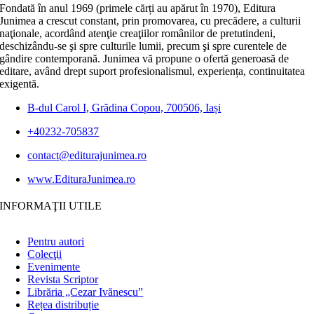
Fondată în anul 1969 (primele cărți au apărut în 1970), Editura
Junimea a crescut constant, prin promovarea, cu precădere, a culturii
naţionale, acordând atenţie creaţiilor românilor de pretutindeni,
deschizându-se şi spre culturile lumii, precum şi spre curentele de
gândire contemporană. Junimea vă propune o ofertă generoasă de
editare, având drept suport profesionalismul, experiența, continuitatea
exigentă.
B-dul Carol I, Grădina Copou, 700506, Iași
+40232-705837
contact@editurajunimea.ro
www.EdituraJunimea.ro
INFORMAŢII UTILE
Pentru autori
Colecţii
Evenimente
Revista Scriptor
Librăria „Cezar Ivănescu”
Rețea distribuție