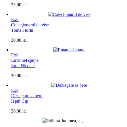
25,00
lei
Exit
,
Colecţionarul de vise
Toma Florin
30,00
lei
Exit
,
Emanuel spune
Emil Nicolae
30,00
lei
Exit
,
Dezlegare la bere
Ieșan Cip
36,00
lei