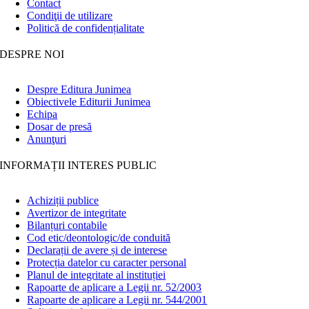
Contact
Condiţii de utilizare
Politică de confidențialitate
DESPRE NOI
Despre Editura Junimea
Obiectivele Editurii Junimea
Echipa
Dosar de presă
Anunţuri
INFORMAȚII INTERES PUBLIC
Achiziții publice
Avertizor de integritate
Bilanțuri contabile
Cod etic/deontologic/de conduită
Declarații de avere și de interese
Protecția datelor cu caracter personal
Planul de integritate al instituției
Rapoarte de aplicare a Legii nr. 52/2003
Rapoarte de aplicare a Legii nr. 544/2001