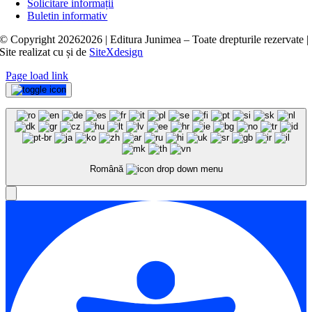
Solicitare informații
Buletin informativ
© Copyright
20262026 | Editura Junimea – Toate drepturile rezervate |
Site realizat cu
și
de
SiteXdesign
Page load link
Română