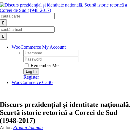
Skip
to
Search
content
for:
Search
for:
WooCommerce My Account
Username:
Password:
Remember Me
Register
WooCommerce Cart
0
Discurs prezidențial și identitate națională.
Scurtă istorie retorică a Coreei de Sud
(1948-2017)
Autor:
Prodan Iolanda