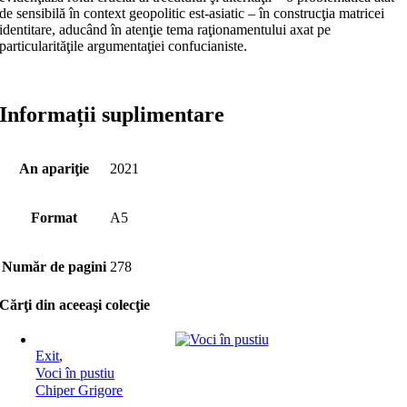
de sen­sibilă în context geopolitic est-asiatic – în construcţia matricei
identitare, aducând în atenţie tema raţiona­mentului axat pe
particularităţile argumentaţiei confucianiste.
Informații suplimentare
An apariţie
2021
Format
A5
Număr de pagini
278
Cărţi din aceeaşi colecţie
Exit
,
Voci în pustiu
Chiper Grigore