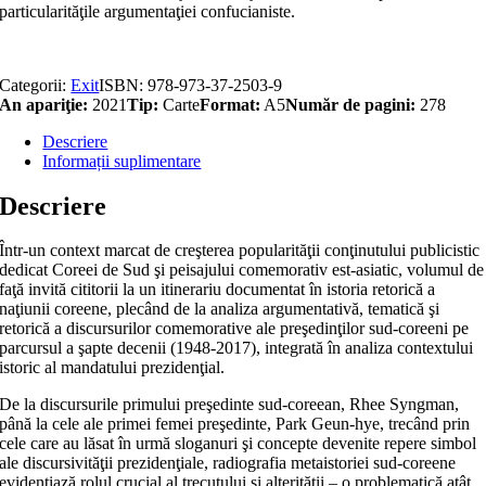
particularităţile argumentaţiei confucianiste.
Categorii:
Exit
ISBN:
978-973-37-2503-9
An apariţie:
2021
Tip:
Carte
Format:
A5
Număr de pagini:
278
Descriere
Informații suplimentare
Descriere
Într-un context marcat de creşterea popularităţii conţinutului publicistic
dedicat Coreei de Sud şi peisajului comemorativ est-asiatic, volumul de
faţă invită cititorii la un itinerariu documentat în istoria retorică a
naţiunii coreene, plecând de la analiza argumentativă, tematică şi
retorică a discursurilor come­morative ale preşedinţilor sud-coreeni pe
parcursul a şapte decenii (1948-2017), integrată în analiza contextului
istoric al mandatului prezidenţial.
De la discursurile primului preşedinte sud-coreean, Rhee Syngman,
până la cele ale primei femei preşedinte, Park Geun-hye, trecând prin
cele care au lăsat în urmă sloganuri şi concepte devenite repere simbol
ale discursivităţii prezidenţiale, radiografia metaistoriei sud-coreene
evidenţiază rolul crucial al trecutului şi alterităţii – o problematică atât