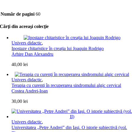
Număr de pagini
60
Cărţi din aceeaşi colecţie
Univers didactic
,
Ipostaze chitaristice în creația lui Joaquin Rodrigo
Arhire Dan Alexandru
40,00
lei
Univers didactic
,
Terapia cu curenţi în recuperarea sindromului algic cervical
Costea Andrei-Ioan
30,00
lei
Univers didactic
,
Universitatea „Petre Andrei” din Iaşi. O istorie subiectivă (vol.