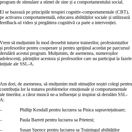
program de stimulare a stimei de sine și a comportamentului social.
El se bazează pe principiile terapiei cognitiv-comportamentale (CBT),
pe activarea comportamentală, educarea abilităților sociale și utilizează
feedback-ul video și pregătirea cognitivă ca parte a intervenției.
Vrem să mulțumim în mod deosebit tuturor trainerilor, profesioniștilor
și profesorilor pentru cooperare și pentru sprijinul acordat pe parcursul
derulării acestui program. Mulțumim, de asemenea, numeroșilor
adolescenți, părinților acestora și profesorilor care au participat la fazele
inițiale ale SSL-A.
Am dori, de asemenea, să mulțumim mult stimaților noștri colegi pentr
contribuția lor la tratarea problemelor emoționale și comportamentale
ale tinerilor, a căror muncă ne-a influențat și inspirat să derulăm SSL-
A:
– Phillip Kendall pentru lucrarea sa Pisica supraviețuitoare;
– Paula Barrett pentru lucrarea sa Prieteni;
– Susan Spence pentru lucrarea sa Trainingul abilităților