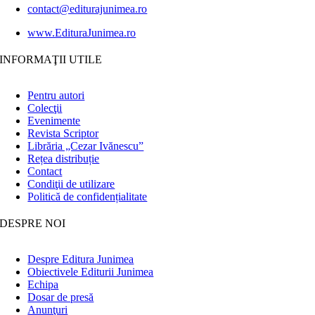
contact@editurajunimea.ro
www.EdituraJunimea.ro
INFORMAŢII UTILE
Pentru autori
Colecţii
Evenimente
Revista Scriptor
Librăria „Cezar Ivănescu”
Rețea distribuție
Contact
Condiţii de utilizare
Politică de confidențialitate
DESPRE NOI
Despre Editura Junimea
Obiectivele Editurii Junimea
Echipa
Dosar de presă
Anunţuri