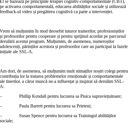
El se bazează pe principiile terapiei cognitiv-comportamentale (CBT),
pe activarea comportamentală, educarea abilităților sociale și utilizează
feedback-ul video și pregătirea cognitivă ca parte a intervenției.
Vrem să mulțumim în mod deosebit tuturor trainerilor, profesioniștilor
și profesorilor pentru cooperare și pentru sprijinul acordat pe parcursul
derulării acestui program. Mulțumim, de asemenea, numeroșilor
adolescenți, părinților acestora și profesorilor care au participat la fazele
inițiale ale SSL-A.
Am dori, de asemenea, să mulțumim mult stimaților noștri colegi pentr
contribuția lor la tratarea problemelor emoționale și comportamentale
ale tinerilor, a căror muncă ne-a influențat și inspirat să derulăm SSL-
A:
– Phillip Kendall pentru lucrarea sa Pisica supraviețuitoare;
– Paula Barrett pentru lucrarea sa Prieteni;
– Susan Spence pentru lucrarea sa Trainingul abilităților
sociale;