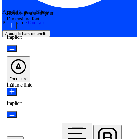
Ajustări la accesibilitate
Extensii pentru conținut
Dimensiune font
Propulsat de
OneTap
Ascunde bara de unelte
Implicit
Font lizibil
Înălțime linie
Implicit