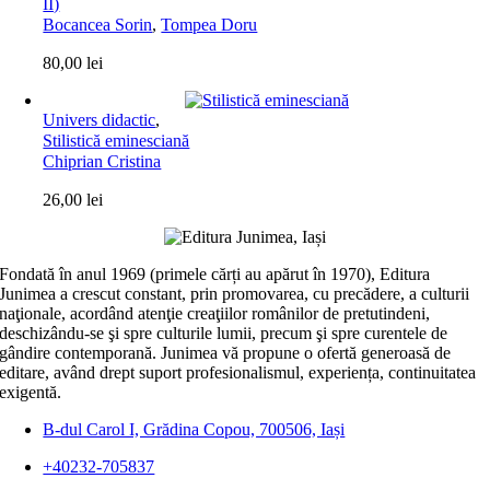
II)
Bocancea Sorin
,
Tompea Doru
80,00
lei
Univers didactic
,
Stilistică eminesciană
Chiprian Cristina
26,00
lei
Fondată în anul 1969 (primele cărți au apărut în 1970), Editura
Junimea a crescut constant, prin promovarea, cu precădere, a culturii
naţionale, acordând atenţie creaţiilor românilor de pretutindeni,
deschizându-se şi spre culturile lumii, precum şi spre curentele de
gândire contemporană. Junimea vă propune o ofertă generoasă de
editare, având drept suport profesionalismul, experiența, continuitatea
exigentă.
B-dul Carol I, Grădina Copou, 700506, Iași
+40232-705837