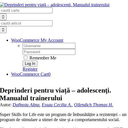
Skip
Search
to
for:
content
Search
for:
WooCommerce My Account
Username:
Password:
Remember Me
Register
WooCommerce Cart
0
Deprinderi pentru viață – adolescenţi.
Manualul trainerului
Autor:
Dafinoiu Alina
,
Essau Cecilia A.
,
Ollendich Thomas H.
Super Skills for Life este un program de îmbunătățire a rezistenței – un
program de stimulare a stimei de sine și a comportamentului social.