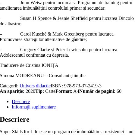
– John Weisz pentru lucrarea sa Programul de training pentru
ameliorarea îmbunătățirii controlului primar și secundar;
– Susan H Spence & Jeanie Sheffield pentru lucrarea Dincolo
de albastru;
– Carol Kusché & Mark Greenberg pentru lucrarea
Promovarea strategiilor alternative de gândire;
– Gregory Clarke și Peter Lewinsohn pentru lucrarea
Adolescentul confruntat cu depresia.
Traducere de Cristina IONIȚĂ
Simona MODREANU – Consultant științific
Categorii:
Univers didactic
ISBN:
978-973-37-2419-3
An apariție:
2020
Tip:
Carte
Format:
A4
Număr de pagini:
60
Descriere
Informații suplimentare
Descriere
Super Skills for Life este un program de îmbunătățire a rezistenței – un