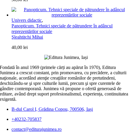
Univers didactic
,
Panopticum. Tehnici speciale de pătrundere în adâncul
reprezentărilor sociale
Şleahtiţchi Mihai
40,00
lei
Fondată în anul 1969 (primele cărți au apărut în 1970), Editura
Junimea a crescut constant, prin promovarea, cu precădere, a culturii
naţionale, acordând atenţie creaţiilor românilor de pretutindeni,
deschizându-se şi spre culturile lumii, precum şi spre curentele de
gândire contemporană. Junimea vă propune o ofertă generoasă de
editare, având drept suport profesionalismul, experiența, continuitatea
exigentă.
B-dul Carol I, Grădina Copou, 700506, Iași
+40232-705837
contact@editurajunimea.ro