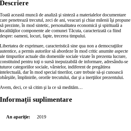
Descriere
Toată această muncă de analiză şi sinteză a materialelor documentare
care penetrează trecutul, zeci de ani, veacuri şi chiar milenii îşi propune
să prezinte, în mod sintetic, personalitatea economică şi spirituală a
localităţilor componente ale comunei Tăcuta, caracterizată ca fiind
despre: oameni, locuri, fapte, trecerea timpului.
Libertatea de exprimare, caracteristică sine qua non a democraţiilor
autentice, a permis autorilor să abordeze în mod critic anumite aspecte
ale timpurilor actuale din domeniile sociale vizate în prezenta lucrare,
constituind pentru toţi o sursă inepuizabilă de informare, adresându-se
tuturor categoriilor sociale, vârstelor, indiferent de pregă­tirea
intelectuală, dar în mod special tinerilor, care trebuie să-şi cunoască
obârşiile, împlinirile, ororile trecutului, dar şi a inerţiilor prezentului.
Avem, deci, ce să citim şi la ce să medităm…
Informații suplimentare
An apariţie:
2019