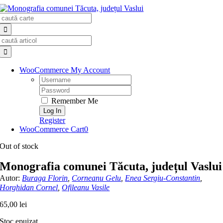
Skip
Search
to
for:
content
Search
for:
WooCommerce My Account
Username:
Password:
Remember Me
Register
WooCommerce Cart
0
Out of stock
Monografia comunei Tăcuta, județul Vaslui
Autor:
Buraga Florin
,
Corneanu Gelu
,
Enea Sergiu-Constantin
,
Horghidan Cornel
,
Ofileanu Vasile
65,00
lei
Stoc epuizat