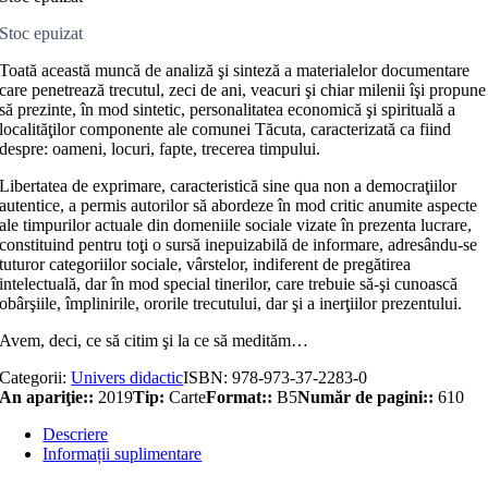
Stoc epuizat
Toată această muncă de analiză şi sinteză a materialelor documentare
care penetrează trecutul, zeci de ani, veacuri şi chiar milenii îşi propune
să prezinte, în mod sintetic, personalitatea economică şi spirituală a
localităţilor componente ale comunei Tăcuta, caracterizată ca fiind
despre: oameni, locuri, fapte, trecerea timpului.
Libertatea de exprimare, caracteristică sine qua non a democraţiilor
autentice, a permis autorilor să abordeze în mod critic anumite aspecte
ale timpurilor actuale din domeniile sociale vizate în prezenta lucrare,
constituind pentru toţi o sursă inepuizabilă de informare, adresându-se
tuturor categoriilor sociale, vârstelor, indiferent de pregă­tirea
intelectuală, dar în mod special tinerilor, care trebuie să-şi cunoască
obârşiile, împlinirile, ororile trecutului, dar şi a inerţiilor prezentului.
Avem, deci, ce să citim şi la ce să medităm…
Categorii:
Univers didactic
ISBN:
978-973-37-2283-0
An apariţie::
2019
Tip:
Carte
Format::
B5
Număr de pagini::
610
Descriere
Informații suplimentare