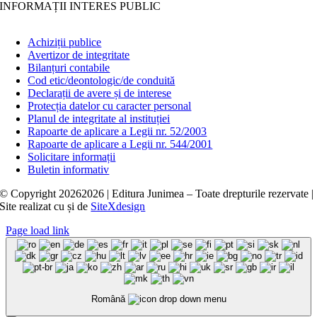
INFORMAȚII INTERES PUBLIC
Achiziții publice
Avertizor de integritate
Bilanțuri contabile
Cod etic/deontologic/de conduită
Declarații de avere și de interese
Protecția datelor cu caracter personal
Planul de integritate al instituției
Rapoarte de aplicare a Legii nr. 52/2003
Rapoarte de aplicare a Legii nr. 544/2001
Solicitare informații
Buletin informativ
© Copyright
20262026 | Editura Junimea – Toate drepturile rezervate |
Site realizat cu
și
de
SiteXdesign
Page load link
Română