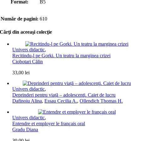
Format:
B5
Număr de pagini:
610
Cărţi din aceeaşi colecţie
Univers didactic
,
Recitindu-l pe Gorki. Un teatru la marginea crizei
Ciobotari Călin
33,00
lei
Univers didactic
,
Deprinderi pentru viață – adolescenţi. Caiet de lucru
Dafinoiu Alina
,
Essau Cecilia A.
,
Ollendich Thomas H.
Univers didactic
,
Entendre et employer le français oral
Gradu Diana
30,00
lei