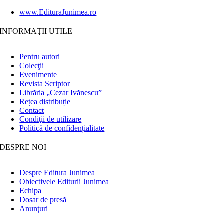
www.EdituraJunimea.ro
INFORMAŢII UTILE
Pentru autori
Colecţii
Evenimente
Revista Scriptor
Librăria „Cezar Ivănescu”
Rețea distribuție
Contact
Condiţii de utilizare
Politică de confidențialitate
DESPRE NOI
Despre Editura Junimea
Obiectivele Editurii Junimea
Echipa
Dosar de presă
Anunţuri