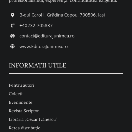
profesionalismul, experiența, continuitatea exigentă.
B-dul Carol I, Grădina Copou, 700506, Iași
+40232-705837
contact@editurajunimea.ro
www.EdituraJunimea.ro
INFORMAŢII UTILE
Pentru autori
Colecţii
Evenimente
Revista Scriptor
Librăria „Cezar Ivănescu”
Rețea distribuție