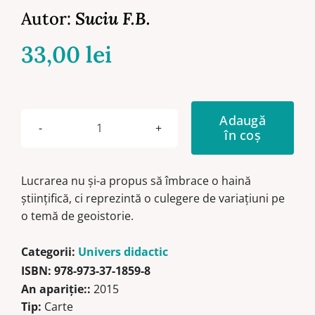
Autor:
Suciu F.B.
33,00
lei
Adaugă
în coș
Cantitate
Spaţiul
românesc:
Lucrarea nu și-a propus să îmbrace o haină
de
științifică, ci reprezintă o culegere de variațiuni pe
la
o temă de geoistorie.
Facerea
lumii
Categorii:
Univers didactic
până
ISBN:
978-973-37-1859-8
la
An apariţie::
2015
Judecata
Tip:
Carte
de