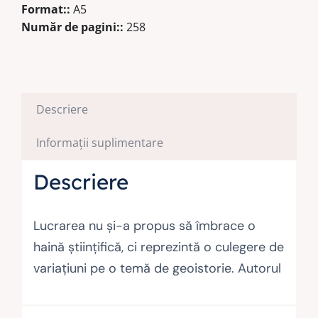
Format::
A5
Apoi
Număr de pagini::
258
Descriere
Informații suplimentare
Descriere
Lucrarea nu și-a propus să îmbrace o
haină științifică, ci reprezintă o culegere de
variațiuni pe o temă de geoistorie. Autorul