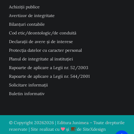
Achiziții publice
Avertizor de integritate
Bilanțuri contabile
Cod etic/deontologic/de conduită
Declarații de avere și de interese
Protecția datelor cu caracter personal
Planul de integritate al instituției
Rapoarte de aplicare a Legii nr. 52/2003
Rapoarte de aplicare a Legii nr. 544/2001
Solicitare informații
Buletin informativ
© Copyright
20262026 | Editura Junimea – Toate drepturile
rezervate | Site realizat cu
și
de
SiteXdesign