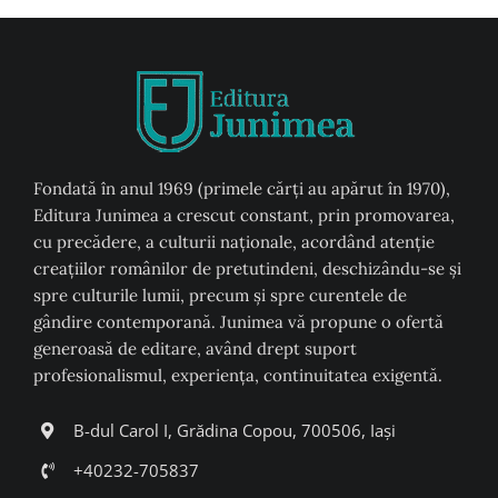
Fondată în anul 1969 (primele cărți au apărut în 1970),
Editura Junimea a crescut constant, prin promovarea,
cu precădere, a culturii naţionale, acordând atenţie
creaţiilor românilor de pretutindeni, deschizându-se şi
spre culturile lumii, precum şi spre curentele de
gândire contemporană. Junimea vă propune o ofertă
generoasă de editare, având drept suport
profesionalismul, experiența, continuitatea exigentă.
B-dul Carol I, Grădina Copou, 700506, Iași
+40232-705837