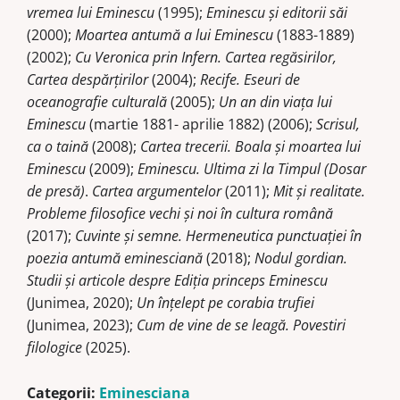
vremea lui Eminescu
(1995);
Eminescu şi editorii săi
(2000);
Moartea antumă a lui Eminescu
(1883-1889)
(2002);
Cu Veronica prin Infern. Cartea regăsirilor,
Cartea despărțirilor
(2004);
Recife. Eseuri de
oceanografie culturală
(2005);
Un an din viaţa lui
Eminescu
(martie 1881- aprilie 1882) (2006);
Scrisul,
ca o taină
(2008);
Cartea trecerii. Boala şi moartea lui
Eminescu
(2009);
Eminescu. Ultima zi la Timpul (Dosar
de presă)
.
Cartea argumentelor
(2011);
Mit și realitate.
Probleme filosofice vechi și noi în cultura română
(2017);
Cuvinte și semne. Hermeneutica punctuației în
poezia antumă eminesciană
(2018);
Nodul gordian.
Studii și articole despre Ediția princeps Eminescu
(Junimea, 2020);
Un înțelept pe corabia trufiei
(Junimea, 2023);
Cum de vine de se leagă. Povestiri
filologice
(2025).
Categorii:
Eminesciana