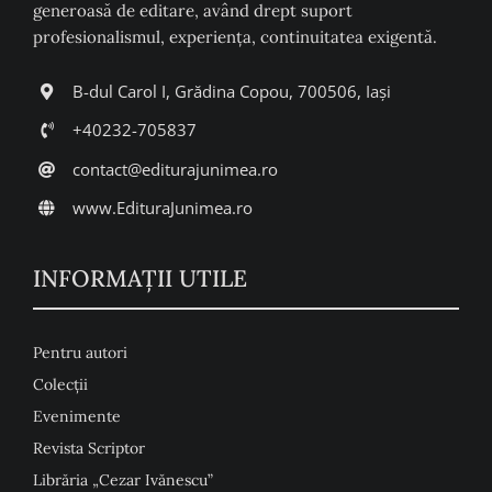
generoasă de editare, având drept suport
profesionalismul, experiența, continuitatea exigentă.
B-dul Carol I, Grădina Copou, 700506, Iași
+40232-705837
contact@editurajunimea.ro
www.EdituraJunimea.ro
INFORMAŢII UTILE
Pentru autori
Colecţii
Evenimente
Revista Scriptor
Librăria „Cezar Ivănescu”