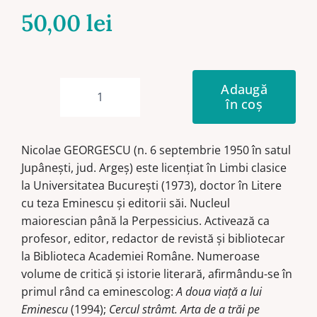
50,00
lei
Adaugă
în coș
Cantitate
Cronograf
eminescian
Nicolae GEORGESCU (n. 6 septembrie 1950 în satul
minimal
Jupânești, jud. Argeș) este licențiat în Limbi clasice
și
la Universitatea București (1973), doctor în Litere
dezvoltat
cu teza Eminescu și editorii săi. Nucleul
maiorescian până la Perpessicius. Activează ca
profesor, editor, redactor de revistă și bibliotecar
la Biblioteca Academiei Române. Numeroase
volume de critică și istorie literară, afirmându-se în
primul rând ca eminescolog:
A doua viață a lui
Eminescu
(1994);
Cercul strâmt. Arta de a trăi pe