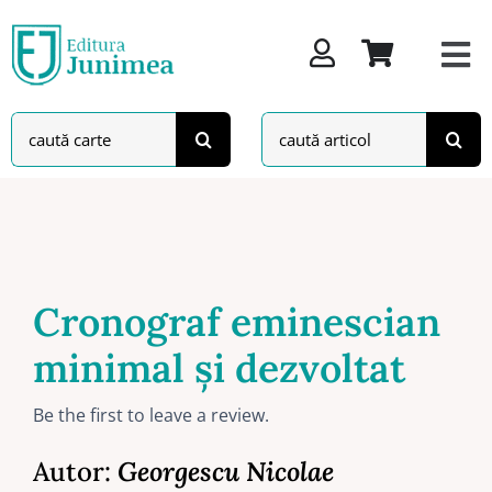
Skip
to
content
Search
Search
for:
for:
Cronograf eminescian
minimal și dezvoltat
Be the first to leave a review.
Autor:
Georgescu Nicolae