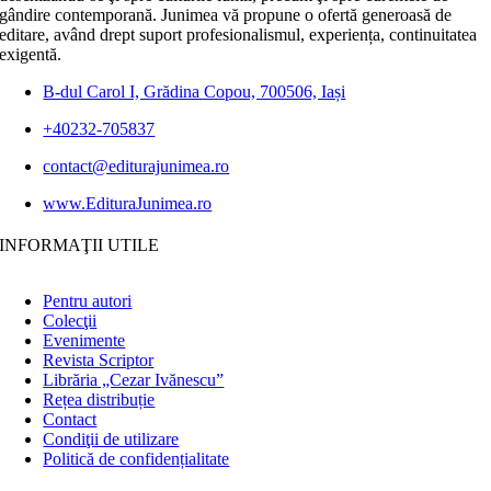
gândire contemporană. Junimea vă propune o ofertă generoasă de
editare, având drept suport profesionalismul, experiența, continuitatea
exigentă.
B-dul Carol I, Grădina Copou, 700506, Iași
+40232-705837
contact@editurajunimea.ro
www.EdituraJunimea.ro
INFORMAŢII UTILE
Pentru autori
Colecţii
Evenimente
Revista Scriptor
Librăria „Cezar Ivănescu”
Rețea distribuție
Contact
Condiţii de utilizare
Politică de confidențialitate