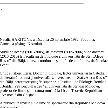
Cantitate
Continuitate
şi
ruptură
în
Adaugă în coș
critica
românească
din
Natalia HARITON s-a născut la 26 noiembrie 1982, Podoima,
Basarabia
Camenca (Stânga Nistrului).
(1985-
2010)
Studii de licenţă (2001-2005), de masterat (2005-2006) şi de doctorat
(2010-2016) la Facultatea de Filologie a Universităţii de Stat „Alecu
Russo” din Bălţi, cu teze coordonate ştiinţific de conf. univ. dr. Nicolae
Leahu.
Critic şi istoric literar. Doctor în filologie, lector universitar la Catedra
de literatură română şi universală, Universitatea de Stat „Alecu Russo”
din Bălţi, cercetător ştiinţific superior la Institutul de Filologie Română
„Bogdan Petriceicu-Hasdeu” al Universităţii de Stat din Moldova,
profesor de limba şi literatura română la Liceul Teoretic Republican
„Aristotel” din Chişinău.
A publicat în reviste şi volume de specialitate din Republica Moldova
şi România.