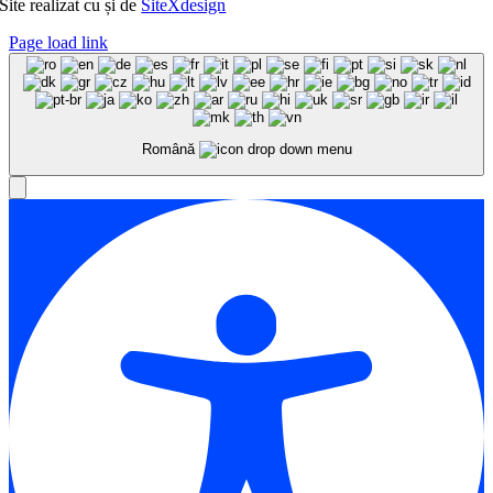
Site realizat cu
și
de
SiteXdesign
Page load link
Română