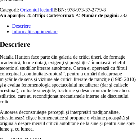
Categorii:
Orizontul lecturii
ISBN:
978-973-37-2779-8
An apariție:
2024
Tip:
Carte
Format:
A5
Număr de pagini:
232
Descriere
Informații suplimentare
Descriere
Natalia Hariton face parte din galeria de critici tineri, de formaţie
academică, foarte dotaţi, exigenţi şi pregătiţi să înnoiască relieful
teoretic al studiilor literare autohtone. Cartea ei operează cu filtrul
conceptual „continuitate-ruptură”, pentru a urmări îndeaproape
mişcările de sens şi viziune ale criticii literare de tranziţie (1985-2010)
şi a evalua fenomenologia spectacolului metaliterar (dar şi culisele
acestuia!), cu toate sinergiile, fracturile şi desincronizările tematico-
stilistice, care au recondiţionat mecanismele interne ale discursului
critic.
Autoarea deconstruieşte percepţii şi interpretări tradiţionaliste,
chestionează clişee hermeneutice şi propune o viziune proaspătă şi
originală despre mersul criticii autohtone de la sine şi pentru sine spre
lume şi cu lumea.