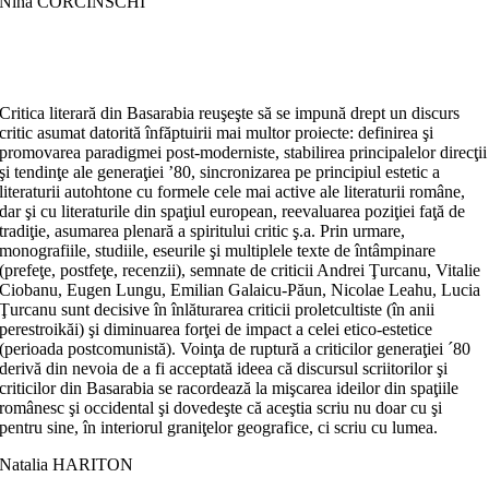
Nina CORCINSCHI
Critica literară din Basarabia reuşeşte să se impună drept un discurs
critic asumat datorită înfăptuirii mai multor proiecte: definirea şi
promovarea paradigmei post-moderniste, stabilirea principalelor direcţii
şi tendinţe ale generaţiei ʼ80, sincronizarea pe principiul estetic a
literaturii autohtone cu formele cele mai active ale literaturii române,
dar şi cu literaturile din spaţiul european, reevaluarea poziţiei faţă de
tradiţie, asumarea plenară a spiritului critic ş.a. Prin urmare,
monografiile, studiile, eseurile şi multiplele texte de întâmpinare
(prefeţe, postfeţe, recenzii), semnate de criticii Andrei Ţurcanu, Vitalie
Ciobanu, Eugen Lungu, Emilian Galaicu-Păun, Nicolae Leahu, Lucia
Ţurcanu sunt decisive în înlăturarea criticii proletcultiste (în anii
perestroikăi) şi diminuarea forţei de impact a celei etico-estetice
(perioada postcomunistă). Voinţa de ruptură a criticilor generaţiei ´80
derivă din nevoia de a fi acceptată ideea că discursul scriitorilor şi
criticilor din Basarabia se racordează la mişcarea ideilor din spaţiile
românesc şi occidental şi dovedeşte că aceştia scriu nu doar cu şi
pentru sine, în interiorul graniţelor geografice, ci scriu cu lumea.
Natalia HARITON