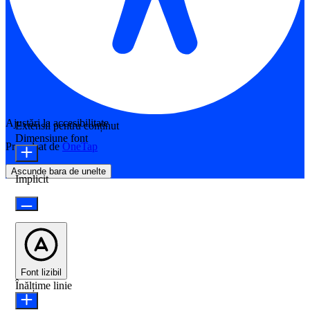
Ajustări la accesibilitate
Extensii pentru conținut
Dimensiune font
Propulsat de
OneTap
Ascunde bara de unelte
Implicit
Font lizibil
Înălțime linie