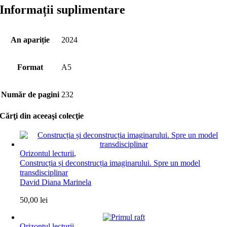
Informații suplimentare
An apariție
2024
Format
A5
Număr de pagini
232
Cărţi din aceeaşi colecţie
Orizontul lecturii
,
Construcția și deconstrucția imaginarului. Spre un model
transdisciplinar
David Diana Marinela
50,00
lei
Orizontul lecturii
,