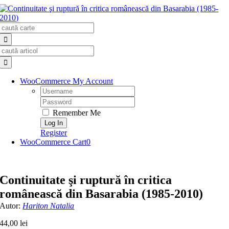
Skip
to
Search
content
for:
Search
for:
WooCommerce My Account
Username:
Password:
Remember Me
Register
WooCommerce Cart
0
Continuitate şi ruptură în critica
românească din Basarabia (1985-2010)
Autor:
Hariton Natalia
44,00
lei