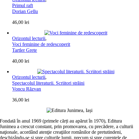
Primul raft
Dorian Gellu
46,00
lei
Orizontul lecturii
,
Voci feminine de redescoperit
Tartler Grete
40,00
lei
Orizontul lecturii
,
Spectacolul literaturii. Scriitori străini
Voncu Răzvan
36,00
lei
Fondată în anul 1969 (primele cărți au apărut în 1970), Editura
Junimea a crescut constant, prin promovarea, cu precădere, a culturii
naţionale, acordând atenţie creaţiilor românilor de pretutindeni,
deschizându-se şi spre culturile lumii, precum şi spre curentele de