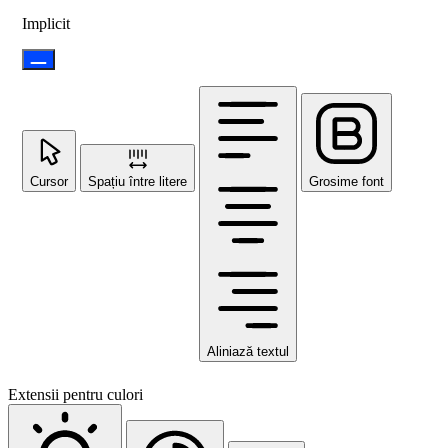
Implicit
Cursor
Spațiu între litere
Grosime font
Aliniază textul
Extensii pentru culori