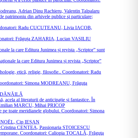
a Modreanu, Adrian Dinu Rachieru, Valentin Talpalaru
de patrimoniu din arhivele publice şi particulare;
ală. Coordonatori: Radu CUCUTEANU, Livia IACOB,
 Coordonatori: Frăguța ZAHARIA, Lucian VASILIU
ionale la care Editura Junimea și revista „Scriptor” sunt
 naţionale la care Editura Junimea și revista „Scriptor”
logie, etică, religie, filosofie.. Coordonatori: Radu
versal. Coordonatori: Simona MODREANU, Frăguţa
rina DĂNĂILĂ
 acela al literaturii de anticipație și fantastice. În
tori: Emilian MARCU, Mihai PRICOP
 de pe toate meridianele globului. Coordonatori: Simona
vier NOËL, Cip IEȘAN
natori: Cristina CENTEA, Passionaria STOICESCU
ce contemporane. Coordonatori: Caliopia TOCALĂ, Frăguţa