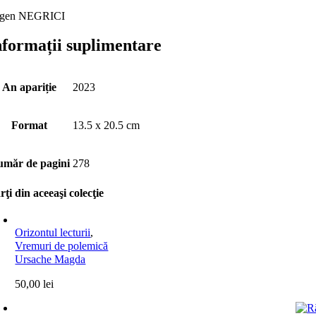
gen NEGRICI
nformații suplimentare
An apariție
2023
Format
13.5 x 20.5 cm
măr de pagini
278
rţi din aceeaşi colecţie
Orizontul lecturii
,
Vremuri de polemică
Ursache Magda
50,00
lei