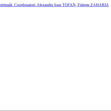
cție spirituală. Coordonatori: Alexandru Ioan TOFAN, Frăguţa ZAHARIA