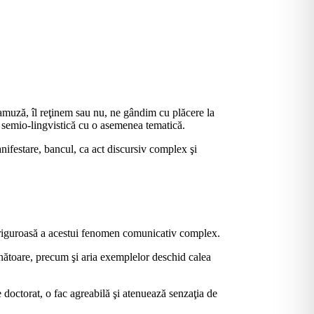
 amuză, îl reţinem sau nu, ne gândim cu plăcere la
 semio-lingvistică cu o asemenea tematică.
nifestare, bancul, ca act discursiv complex şi
a riguroasă a acestui fenomen comunicativ complex.
unătoare, precum şi aria exemplelor deschid calea
 doctorat, o fac agreabilă şi atenuează senzaţia de