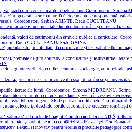
plă, vă poartă prin cerurile marilor poeți români. Coordonatori: Simon
istică în general; istorie culturală în documente, corespondență, valori 
și universală. Coordonatori: Șerban AXINTE, Radu CUCUTEANU
editări ale unor opere fundamentale din literatura română și univers
espondenţă, valori de patrimoniu din arhivele publice şi particulare.
. Coordonatori: Radu CUCUTEANU, Radu GĂINĂ
, premiate de jurii abilitate, la concursurile și festivalurile literare naţ
ză), premiate de jurii abilitate, la concursurile și festivalurile literare
ARIA
 de larg interes din domeniile: economie, sociologie, antropologie, psiho
storie literară, precum și eseurilor critice din spațiul românesc și uni
toate spațiile literare ale lumii. Coordonatori: Simona MODREANU, So
a cititorilor un filon cu rădăcini adânci și vechi în creativitatea ieșeană,
emporani ilustrativi pentru genul SF de pe toate meridianele. Coordona
”, noua colecție își deschide porțile către spiritele creatoare românești
enată valorează cât o mie de imagini. Coordonatori: Dodo NIȚĂ, Oli
porani, români şi străini, pe tema copilăriei și adolescenţei. Coordo
constructiv, flexibil și inovativ pentru teoriile și practicile pedagogi