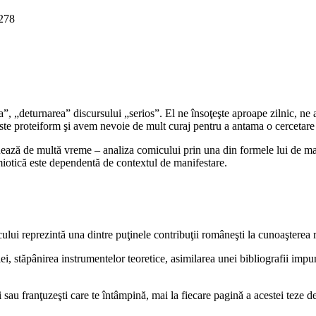
278
”, „deturnarea” discursului „serios”. El ne însoţeşte aproape zilnic, ne
este proteiform şi avem nevoie de mult curaj pentru a antama o cercetare
onează de multă vreme – analiza comicului prin una din formele lui de ma
emiotică este dependentă de contextul de manifestare.
ului reprezintă una dintre puţinele contribuţii româneşti la cunoaştere
ei, stăpânirea instrumentelor teoretice, asimilarea unei bibliografii imp
au franţuzeşti care te întâmpină, mai la fiecare pagină a acestei teze de