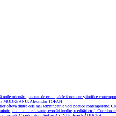
 noile orientări generate de principalele fenomene științifice contempora
Simona MODREANU, Alexandru TOFAN
titorilor câteva dintre cele mai semnificative voci poetice contempor
i (amintiri, documente relevante, evocări inedite, reeditări etc.). Co
poeți consacraţi. Coordonatori: Șerban AXINTE, Ioan RĂDUCEA