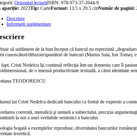
tegorii:
Orizontul lecturii
ISBN:
978-973-37-2644-9
 apariție:
2023
Tip:
Carte
Format:
13.5 x 20.5 cm
Număr de pagini:
Descriere
Informații suplimentare
escriere
ebuie să subliniem de la bun început că bancul nu reprezintă „degradarea
rii cunoscători/difuzori/spunători de bancuri (Marius Sala, Ion Toma), 
 fapt, Cristi Nedelcu îşi continuă reflecţia într-un domeniu care îl pasi
ridimensional, de o imensă productivitate textuală, a cărui identitate s
istiana TEODORESCU
lumul lui Cristi Nedelcu dedicată bancului ca formă de expresie a comic
rdarea coerentă, metodică şi unitară a subiectului, precizia argumentaţi
stituirii la noi a unei veritabile semiotici a bancului.
ologia bogată a exemplelor reproduse, diversitatea bancurilor româneşti s
eritate teoretică.