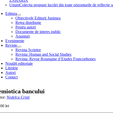
ZAHARIA
Unum
Colecția propune lucrări din toate orizonturile de refle
Editura
Obiectivele Editurii Junimea
Rețea distribuție
Pentru autori
Documente de interes public
Anunţuri
Evenimente
Reviste
Revista Scriptor
Revista: Human and Social Studies
Revista: Revue Roumaine d’Etudes Francophones
Noutăți editoriale
Librărie
Autori
Contact
emiotica bancului
tor:
Nedelcu Cristi
,00
lei