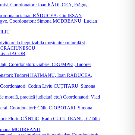
al junimist. Coordonatori: Ioan RĂDUCEA, Frăguţa
 etc. Coordonatori: Ioan RĂDUCEA, Cip IEȘAN
ţii bilingve. Coordonatori: Simona MODREANU, Lucian
ASILIU
vitoare la inepuizabila moștenire culturală și
iliu CRĂCIUNESCU
, Livia IACOB
reputați. Coordonatori: Gabriel CRUMPEI, Tudorel
st. Coordonatori: Tudorel HATMANU, Ioan RĂDUCEA,
ană. Coordonatori: Codrin Liviu CUŢITARU, Simona
e de morală, practică judiciară etc.) Coordonatori: Vlad
în general. Coordonatori: Călin CIOBOTARI, Simona
oordonatori: Florin CÂNTIC, Radu CUCUTEANU, Cătălin
INTE, Simona MODREANU
eneral și a celor plastice în particular. Coordonatori: