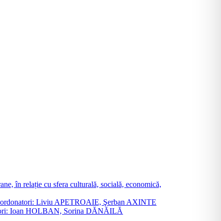
ne, în relație cu sfera culturală, socială, economică,
ane. Coordonatori: Liviu APETROAIE, Şerban AXINTE
ordonatori: Ioan HOLBAN, Sorina DĂNĂILĂ