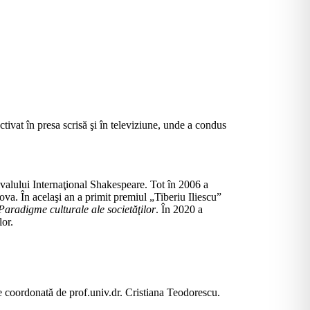
ivat în presa scrisă şi în televiziune, unde a condus
stivalului Internaţional Shakespeare. Tot în 2006 a
iova. În acelaşi an a primit premiul „Tiberiu Iliescu”
aradigme culturale ale societăţilor
. În 2020 a
lor.
re coordonată de prof.univ.dr. Cristiana Teodorescu.