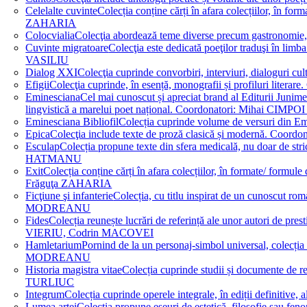
Celelalte cuvinte
Colecția conține cărți în afara colecțiilor, în f
ZAHARIA
Colocvialia
Colecţia abordează teme diverse precum gastronomie, 
Cuvinte migratoare
Colecţia este dedicată poeţilor traduşi în li
VASILIU
Dialog XXI
Colecţia cuprinde convorbiri, interviuri, dialogur
Efigii
Colecţia cuprinde, în esență, monografii și profiluri lit
Eminesciana
Cel mai cunoscut și apreciat brand al Editurii Junim
lingvistică a marelui poet național. Coordonatori: Miha
Eminesciana Bibliofil
Colecția cuprinde volume de versuri din
Epica
Colecţia include texte de proză clasică și modernă. C
Esculap
Colecția propune texte din sfera medicală, nu doar de str
HATMANU
Exit
Colecția conține cărți în afara colecțiilor, în formate/ for
Frăguţa ZAHARIA
Ficţiune şi infanterie
Colecția, cu titlu inspirat de un cunoscut
MODREANU
Fides
Colecția reunește lucrări de referință ale unor autori de pres
VIERIU, Codrin MACOVEI
Hamletarium
Pornind de la un personaj-simbol universal, colecția
MODREANU
Historia magistra vitae
Colecția cuprinde studii și documente de 
TURLIUC
Integrum
Colecția cuprinde operele integrale, în ediții defini
Lumea artei
Colecția propune eseuri de estetică, filosofie sau feno