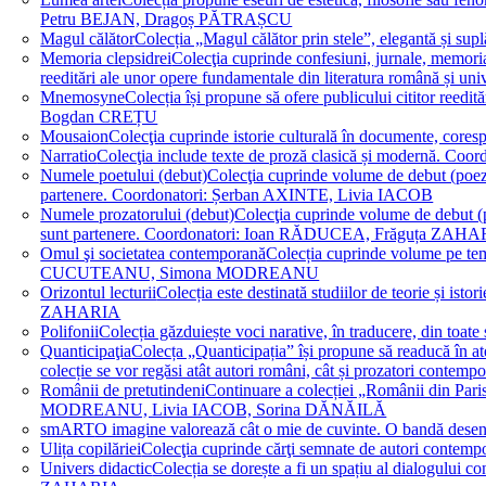
Petru BEJAN, Dragoș PĂTRAȘCU
Magul călător
Colecția „Magul călător prin stele”, elegantă și su
Memoria clepsidrei
Colecţia cuprinde confesiuni, jurnale, memorial
reeditări ale unor opere fundamentale din literatura română 
Mnemosyne
Colecția își propune să ofere publicului cititor re
Bogdan CREȚU
Mousaion
Colecţia cuprinde istorie culturală în documente, cor
Narratio
Colecţia include texte de proză clasică și modernă
Numele poetului (debut)
Colecţia cuprinde volume de debut (poezie)
partenere. Coordonatori: Șerban AXINTE, Livia IACOB
Numele prozatorului (debut)
Colecţia cuprinde volume de debut (pro
sunt partenere. Coordonatori: Ioan RĂDUCEA, Frăguța ZAH
Omul şi societatea contemporană
Colecția cuprinde volume pe teme
CUCUTEANU, Simona MODREANU
Orizontul lecturii
Colecția este destinată studiilor de teorie și i
ZAHARIA
Polifonii
Colecția găzduiește voci narative, în traducere, din 
Quanticipaţia
Colecța „Quanticipația” își propune să readucă în atenți
colecție se vor regăsi atât autori români, cât și prozatori cont
Românii de pretutindeni
Continuare a colecției „Românii din Paris
MODREANU, Livia IACOB, Sorina DĂNĂILĂ
smART
O imagine valorează cât o mie de cuvinte. O bandă des
Ulița copilăriei
Colecţia cuprinde cărţi semnate de autori contem
Univers didactic
Colecția se dorește a fi un spațiu al dialogului 