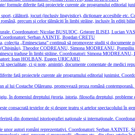
ormate/ formule diferite față proiectele curente ale programului editori
sport, călătorii, jocuri (inclusiv lingvistice), dicţionare accesibile
mba română, precum şi celor tălmăciţi în limbi străine, inclusiv în edi
i culturale. Coordonatori: Nicolae BUSUIOC, Grigore ILISEI, Lucian V
erare. Coordonatori: Șerban AXINTE, Bogdan CREŢU
ea, colecția „Eminesciana” continuă să promoveze studii și documente pri
i CIMPOI (Chișinău), Theodor CODREANU, Simona MODREANU, Pomp
 Eminescu traduse în limbi străine. Coordonatori: Simona MODREANU
oordonatori: Ioan HOLBAN, Eugen URICARU
ictă specialitate, ci și note, amintiri, documente comentate de medici 
mule diferite față proiectele curente ale programului editorial junimi
 roman al lui Costache Olăreanu, promovează proza română contempor
tigiu, în domeniul dreptului (teoria, istoria, filosofia dreptului, problem
 este consacrată textelor de și despre teatru și artelor spectacolului 
referință din domeniul istoriografiei naţionale şi internaţionale. C
tive, ale unor autori români reprezentativi. Coordonatori: Șerban AX
menologia artei, precum și monografii, albume etc., din sfera artelor în g