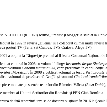
titate
miotica
ncului
isti NEDELCU (n. 1969) scriitor, jurnalist şi blogger. A studiat la Univ
ebutat în 1992 în revista „Dilema” şi a colaborat cu mai multe reviste l
teva posturi TV (Terra Sat Craiova, TVS Craiova, Alege TV).
 2001 a obţinut la Târgovişte premiul al II-lea la Concursul Naţional de 
debutat editorial în 2006 cu volumul bilingv
Însemnări despre Shakespe
blicat volumul
Canonul marginalului
, carte prezentată în cadrul ediţie
 revistei „Mozaicul”. În 2008 a publicat volumul de teatru
Veşti proaste
,
blicat volumul de proză scurtă
Graffiti
şi romanul
Cimitirul trandafirilo
e piese montate pe scenele teatrelor din Râmnicu Vâlcea (
Paso Doble
)
te membru al Uniunii Scriitorilor din România şi PEN Club România.
crarea de faţă reprezintă teza sa de doctorat susţinută în 2016 la Şcoal