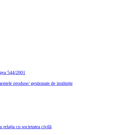
egea 544/2001
entele produse/ gestionate de instituție
relația cu societatea civilă