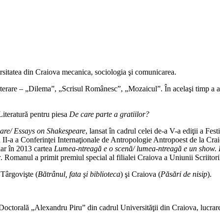
Adaugă în coș
ersitatea din Craiova mecanica, sociologia şi comunicarea.
iterare – „Dilema”, „Scrisul Românesc”, „Mozaicul”. În acelaşi timp a act
Literatură pentru piesa
De care parte a gratiilor?
are/ Essays on Shakespeare
, lansat în cadrul celei de-a V-a ediţii a Fe
i a II-a a Conferinţei Internaţionale de Antropologie Antropoest de la Cra
 iar în 2013 cartea
Lumea-ntreagă e o scenă/ lumea-ntreagă e un show. P
r
. Romanul a primit premiul special al filialei Craiova a Uniunii Scriitori
, Târgovişte (
Bătrânul, fata şi biblioteca
) şi Craiova (
Păsări de nisip
).
a Doctorală „Alexandru Piru” din cadrul Universităţii din Craiova, lucra