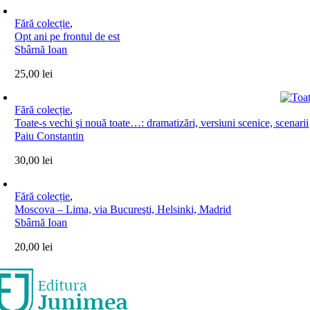
Fără colecție
,
Opt ani pe frontul de est
Sbârnă Ioan
25,00
lei
Fără colecție
,
Toate-s vechi şi nouă toate…: dramatizări, versiuni scenice, scenarii
Paiu Constantin
30,00
lei
Fără colecție
,
Moscova – Lima, via Bucureşti, Helsinki, Madrid
Sbârnă Ioan
20,00
lei