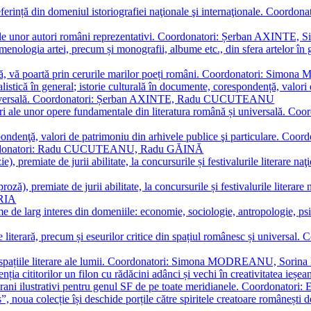
referință din domeniul istoriografiei naţionale şi internaţionale. C
tive, ale unor autori români reprezentativi. Coordonatori: Șerban AX
menologia artei, precum și monografii, albume etc., din sfera artelor în g
plă, vă poartă prin cerurile marilor poeți români. Coordonatori: Simon
istică în general; istorie culturală în documente, corespondență, valori 
și universală. Coordonatori: Șerban AXINTE, Radu CUCUTEANU
editări ale unor opere fundamentale din literatura română și univers
espondenţă, valori de patrimoniu din arhivele publice şi particulare.
. Coordonatori: Radu CUCUTEANU, Radu GĂINĂ
, premiate de jurii abilitate, la concursurile și festivalurile literare naţ
ză), premiate de jurii abilitate, la concursurile și festivalurile literare
ARIA
 de larg interes din domeniile: economie, sociologie, antropologie, psiho
storie literară, precum și eseurilor critice din spațiul românesc și uni
toate spațiile literare ale lumii. Coordonatori: Simona MODREANU, So
a cititorilor un filon cu rădăcini adânci și vechi în creativitatea ieșeană,
emporani ilustrativi pentru genul SF de pe toate meridianele. Coordona
”, noua colecție își deschide porțile către spiritele creatoare românești