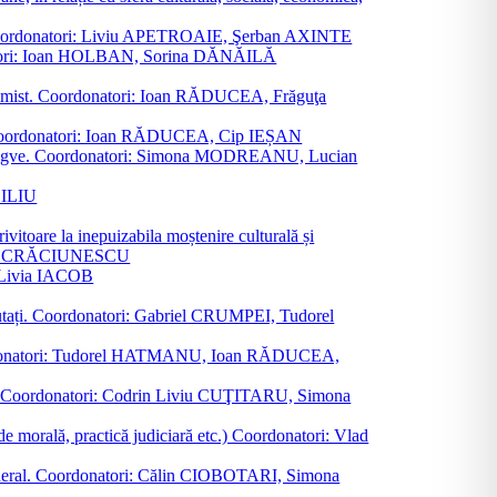
ane. Coordonatori: Liviu APETROAIE, Şerban AXINTE
ordonatori: Ioan HOLBAN, Sorina DĂNĂILĂ
al junimist. Coordonatori: Ioan RĂDUCEA, Frăguţa
 etc. Coordonatori: Ioan RĂDUCEA, Cip IEȘAN
ţii bilingve. Coordonatori: Simona MODREANU, Lucian
ASILIU
vitoare la inepuizabila moștenire culturală și
iliu CRĂCIUNESCU
, Livia IACOB
reputați. Coordonatori: Gabriel CRUMPEI, Tudorel
st. Coordonatori: Tudorel HATMANU, Ioan RĂDUCEA,
ană. Coordonatori: Codrin Liviu CUŢITARU, Simona
e de morală, practică judiciară etc.) Coordonatori: Vlad
în general. Coordonatori: Călin CIOBOTARI, Simona