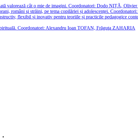
enată valorează cât o mie de imagini. Coordonatori: Dodo NIȚĂ, Oli
porani, români şi străini, pe tema copilăriei și adolescenţei. Coordo
constructiv, flexibil și inovativ pentru teoriile și practicile pedagogi
cție spirituală. Coordonatori: Alexandru Ioan TOFAN, Frăguţa ZAHARIA