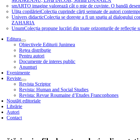
MODREANU, Livia IACOB, Sorina DĂNĂILĂ
smART
O imagine valorează cât o mie de cuvinte. O bandă des
Ulița copilăriei
Colecţia cuprinde cărţi semnate de autori contem
Univers didactic
Colecția se dorește a fi un spațiu al dialogului 
ZAHARIA
Unum
Colecția propune lucrări din toate orizonturile de refle
Editura
Obiectivele Editurii Junimea
Rețea distribuție
Pentru autori
Documente de interes public
Anunţuri
Evenimente
Reviste
Revista Scriptor
Revista: Human and Social Studies
Revista: Revue Roumaine d’Etudes Francophones
Noutăți editoriale
Librărie
Autori
Contact