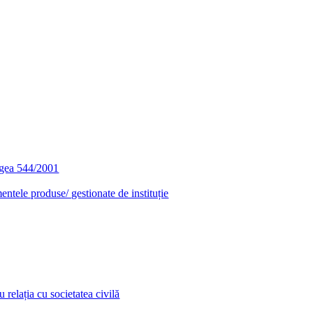
egea 544/2001
entele produse/ gestionate de instituție
relația cu societatea civilă