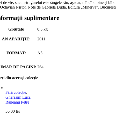
ei de vie, sucul strugurelui este sîngele său; aşadar, mîncînd bine şi bî
 Octavian Nistor. Note de Gabriela Duda, Editura „Minerva”, Bucureşti
nformații suplimentare
Greutate
0,5 kg
AN APARIŢIE:
2011
FORMAT:
A5
UMĂR DE PAGINI:
264
rţi din aceeaşi colecţie
Fără colecție
,
Gherasim Luca
Răileanu Petre
36,00
lei