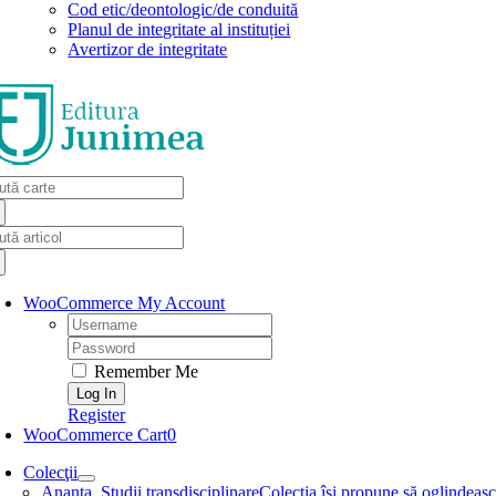
Cod etic/deontologic/de conduită
Planul de integritate al instituției
Avertizor de integritate
arch
:
arch
:
WooCommerce My Account
Username:
Password:
Remember Me
Register
WooCommerce Cart
0
Colecţii
Ananta. Studii transdisciplinare
Colecţia își propune să oglindească