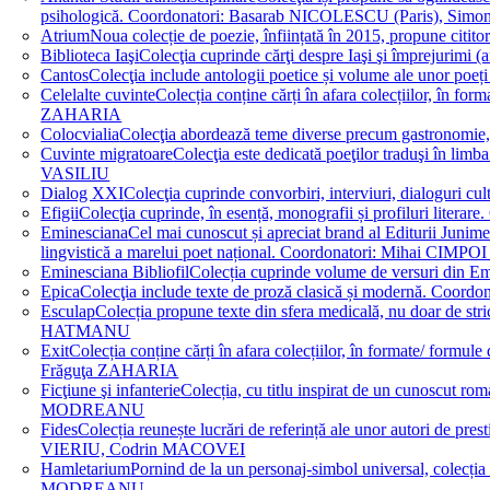
psihologică. Coordonatori: Basarab NICOLESCU (Paris), 
Atrium
Noua colecție de poezie, înființată în 2015, propune ci
Biblioteca Iaşi
Colecţia cuprinde cărţi despre Iaşi şi împrejurim
Cantos
Colecţia include antologii poetice și volume ale unor 
Celelalte cuvinte
Colecția conține cărți în afara colecțiilor, în f
ZAHARIA
Colocvialia
Colecţia abordează teme diverse precum gastronomie, 
Cuvinte migratoare
Colecţia este dedicată poeţilor traduşi în li
VASILIU
Dialog XXI
Colecţia cuprinde convorbiri, interviuri, dialogur
Efigii
Colecţia cuprinde, în esență, monografii și profiluri lit
Eminesciana
Cel mai cunoscut și apreciat brand al Editurii Junim
lingvistică a marelui poet național. Coordonatori: Miha
Eminesciana Bibliofil
Colecția cuprinde volume de versuri din
Epica
Colecţia include texte de proză clasică și modernă. C
Esculap
Colecția propune texte din sfera medicală, nu doar de str
HATMANU
Exit
Colecția conține cărți în afara colecțiilor, în formate/ for
Frăguţa ZAHARIA
Ficţiune şi infanterie
Colecția, cu titlu inspirat de un cunoscut
MODREANU
Fides
Colecția reunește lucrări de referință ale unor autori de pres
VIERIU, Codrin MACOVEI
Hamletarium
Pornind de la un personaj-simbol universal, colecția
MODREANU