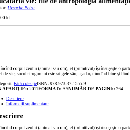
ucătăria vie: file de antropologia alimentaţi
tor:
Ursache Petru
,00
lei
titate
cătăria
:
e
tropologia
mentaţiei
ncînd corpul zeului (animal sau om), el (primitivul) îşi însuşeşte o parte d
ei de vie, sucul strugurelui este sîngele său; aşadar, mîncînd bine şi bî
tegorii:
Fără colecție
ISBN:
978-973-37-1555-9
 APARIŢIE::
2011
FORMAT::
A5
NUMĂR DE PAGINI::
264
Descriere
Informații suplimentare
escriere
ncînd corpul zeului (animal sau om), el (primitivul) îşi însuşeşte o parte d