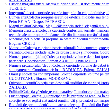
Historia magistra vitae
Colecția cuprinde studii și documente de 
TURLIUC
Integrum
Colecția cuprinde operele integrale, în ediții defini
Lumea artei
Colecția propune eseuri de estetică, filosofie sau feno
Petru BEJAN, Dragoș PĂTRAȘCU
Magul călător
Colecția „Magul călător prin stele”, elegantă și su
Memoria clepsidrei
Colecţia cuprinde confesiuni, jurnale, memorial
reeditări ale unor opere fundamentale din literatura română 
Mnemosyne
Colecția își propune să ofere publicului cititor re
Bogdan CREȚU
Mousaion
Colecţia cuprinde istorie culturală în documente, cor
Narratio
Colecţia include texte de proză clasică și modernă
Numele poetului (debut)
Colecţia cuprinde volume de debut (poezie)
partenere. Coordonatori: Șerban AXINTE, Livia IACOB
Numele prozatorului (debut)
Colecţia cuprinde volume de debut (pro
sunt partenere. Coordonatori: Ioan RĂDUCEA, Frăguța ZAH
Omul şi societatea contemporană
Colecția cuprinde volume pe teme
CUCUTEANU, Simona MODREANU
Orizontul lecturii
Colecția este destinată studiilor de teorie și i
ZAHARIA
Polifonii
Colecția găzduiește voci narative, în traducere, din 
Quanticipaţia
Colecța „Quanticipația” își propune să readucă în atenți
colecție se vor regăsi atât autori români, cât și prozatori cont
Românii de pretutindeni
Continuare a colecției „Românii din Paris