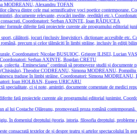
Simona MODREANU, Alexandru TOFAN
titorilor câteva dintre cele mai semnificative voci poetice contempor
i (amintiri, documente relevante, evocări inedite, reeditări etc.). Co
poeți consacraţi. Coordonatori: Șerban AXINTE, Ioan RĂDUCEA
ormate/ formule diferite față proiectele curente ale programului editori
sport, călătorii, jocuri (inclusiv lingvistice), dicţionare accesibile
mba română, precum şi celor tălmăciţi în limbi străine, inclusiv în edi
i culturale. Coordonatori: Nicolae BUSUIOC, Grigore ILISEI, Lucian V
erare. Coordonatori: Șerban AXINTE, Bogdan CREŢU
ea, colecția „Eminesciana” continuă să promoveze studii și documente pri
i CIMPOI (Chișinău), Theodor CODREANU, Simona MODREANU, Pomp
 Eminescu traduse în limbi străine. Coordonatori: Simona MODREANU
oordonatori: Ioan HOLBAN, Eugen URICARU
ictă specialitate, ci și note, amintiri, documente comentate de medici 
mule diferite față proiectele curente ale programului editorial junimi
 roman al lui Costache Olăreanu, promovează proza română contempor
tigiu, în domeniul dreptului (teoria, istoria, filosofia dreptului, problem
 este consacrată textelor de și despre teatru și artelor spectacolului 