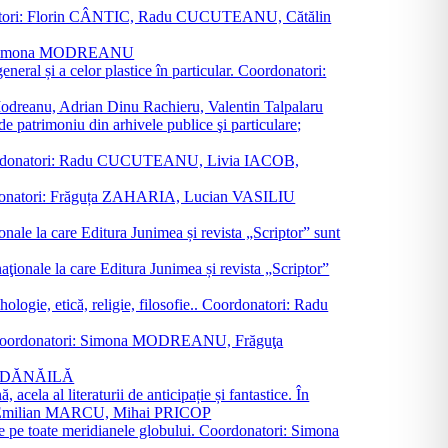
oordonatori: Florin CÂNTIC, Radu CUCUTEANU, Cătălin
INTE, Simona MODREANU
eneral și a celor plastice în particular. Coordonatori:
a Modreanu, Adrian Dinu Rachieru, Valentin Talpalaru
de patrimoniu din arhivele publice şi particulare;
ală. Coordonatori: Radu CUCUTEANU, Livia IACOB,
 Coordonatori: Frăguța ZAHARIA, Lucian VASILIU
ionale la care Editura Junimea și revista „Scriptor” sunt
 naţionale la care Editura Junimea și revista „Scriptor”
logie, etică, religie, filosofie.. Coordonatori: Radu
versal. Coordonatori: Simona MODREANU, Frăguţa
rina DĂNĂILĂ
 acela al literaturii de anticipație și fantastice. În
tori: Emilian MARCU, Mihai PRICOP
 de pe toate meridianele globului. Coordonatori: Simona