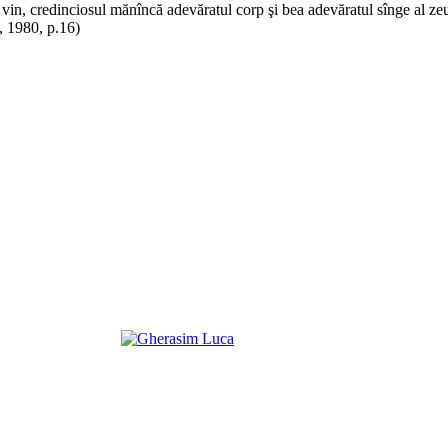
nd vin, credinciosul mănîncă adevăratul corp şi bea adevăratul sînge al ze
, 1980, p.16)