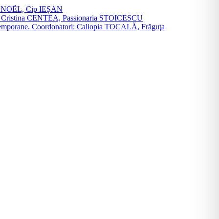
vier NOËL, Cip IEȘAN
natori: Cristina CENTEA, Passionaria STOICESCU
ce contemporane. Coordonatori: Caliopia TOCALĂ, Frăguţa