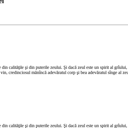
ei
Adaugă în coș
in calităţile şi din puterile zeului. Şi dacă zeul este un spirit al grîului
nd vin, credinciosul mănîncă adevăratul corp şi bea adevăratul sînge al ze
in calităţile şi din puterile zeului. Şi dacă zeul este un spirit al grîului