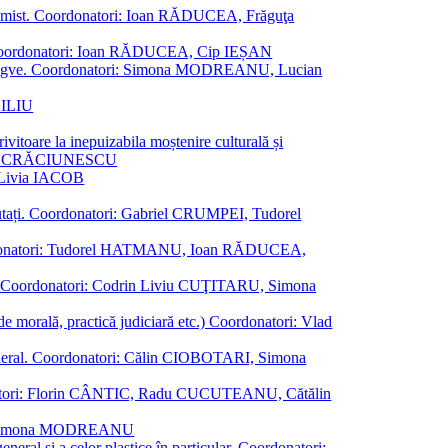
al junimist. Coordonatori: Ioan RĂDUCEA, Frăguţa
 etc. Coordonatori: Ioan RĂDUCEA, Cip IEȘAN
ţii bilingve. Coordonatori: Simona MODREANU, Lucian
ASILIU
vitoare la inepuizabila moștenire culturală și
iliu CRĂCIUNESCU
, Livia IACOB
reputați. Coordonatori: Gabriel CRUMPEI, Tudorel
st. Coordonatori: Tudorel HATMANU, Ioan RĂDUCEA,
ană. Coordonatori: Codrin Liviu CUŢITARU, Simona
e de morală, practică judiciară etc.) Coordonatori: Vlad
în general. Coordonatori: Călin CIOBOTARI, Simona
oordonatori: Florin CÂNTIC, Radu CUCUTEANU, Cătălin
INTE, Simona MODREANU
eneral și a celor plastice în particular. Coordonatori: