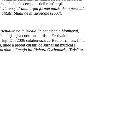
rsonalităţi ale componisticii româneşti
icularea şi dramaturgia formei muzicale în perioada
nalitate. Studii de muzicologie
(2007).
 Actualitatea muzicală
, în cotidienele
Monitorul
,
 iniţiat și a coordonat artistic Festivalul
 Iaşi. Din 2006 colaborează cu Radio Trinitas, fiind
, unde a predat cursuri de Jurnalism muzical și
ocolare; Creaţia lui Richard Oschanitzky. Trăsături