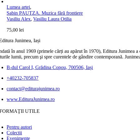
Lumea artei
,
Sabin PAUTZA. Muzica fără frontiere
Vasiliu Alex
,
Vasiliu Laura Otilia
75,00
lei
dată în anul 1969 (primele cărți au apărut în 1970), Editura Junimea a c
lturile lumii, precum şi spre curentele de gândire contemporană. Junimea
B-dul Carol I, Grădina Copou, 700506, Iași
+40232-705837
contact@editurajunimea.ro
www.EdituraJunimea.ro
FORMAŢII UTILE
Pentru autori
Colecţii
Evenimente