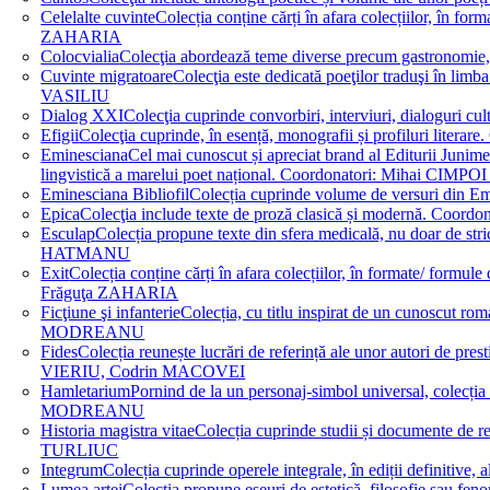
Celelalte cuvinte
Colecția conține cărți în afara colecțiilor, în f
ZAHARIA
Colocvialia
Colecţia abordează teme diverse precum gastronomie, 
Cuvinte migratoare
Colecţia este dedicată poeţilor traduşi în li
VASILIU
Dialog XXI
Colecţia cuprinde convorbiri, interviuri, dialogur
Efigii
Colecţia cuprinde, în esență, monografii și profiluri lit
Eminesciana
Cel mai cunoscut și apreciat brand al Editurii Junim
lingvistică a marelui poet național. Coordonatori: Miha
Eminesciana Bibliofil
Colecția cuprinde volume de versuri din
Epica
Colecţia include texte de proză clasică și modernă. C
Esculap
Colecția propune texte din sfera medicală, nu doar de str
HATMANU
Exit
Colecția conține cărți în afara colecțiilor, în formate/ for
Frăguţa ZAHARIA
Ficţiune şi infanterie
Colecția, cu titlu inspirat de un cunoscut
MODREANU
Fides
Colecția reunește lucrări de referință ale unor autori de pres
VIERIU, Codrin MACOVEI
Hamletarium
Pornind de la un personaj-simbol universal, colecția
MODREANU
Historia magistra vitae
Colecția cuprinde studii și documente de 
TURLIUC
Integrum
Colecția cuprinde operele integrale, în ediții defini
Lumea artei
Colecția propune eseuri de estetică, filosofie sau feno