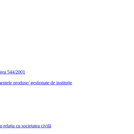
egea 544/2001
entele produse/ gestionate de instituție
relația cu societatea civilă