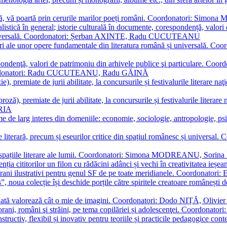
plă, vă poartă prin cerurile marilor poeți români. Coordonatori: Simon
istică în general; istorie culturală în documente, corespondență, valori 
și universală. Coordonatori: Șerban AXINTE, Radu CUCUTEANU
editări ale unor opere fundamentale din literatura română și univers
espondenţă, valori de patrimoniu din arhivele publice şi particulare.
. Coordonatori: Radu CUCUTEANU, Radu GĂINĂ
, premiate de jurii abilitate, la concursurile și festivalurile literare naţ
ză), premiate de jurii abilitate, la concursurile și festivalurile literare
ARIA
 de larg interes din domeniile: economie, sociologie, antropologie, psiho
storie literară, precum și eseurilor critice din spațiul românesc și uni
toate spațiile literare ale lumii. Coordonatori: Simona MODREANU, So
a cititorilor un filon cu rădăcini adânci și vechi în creativitatea ieșeană,
emporani ilustrativi pentru genul SF de pe toate meridianele. Coordona
”, noua colecție își deschide porțile către spiritele creatoare românești
enată valorează cât o mie de imagini. Coordonatori: Dodo NIȚĂ, Oli
porani, români şi străini, pe tema copilăriei și adolescenţei. Coordo
constructiv, flexibil și inovativ pentru teoriile și practicile pedagogi