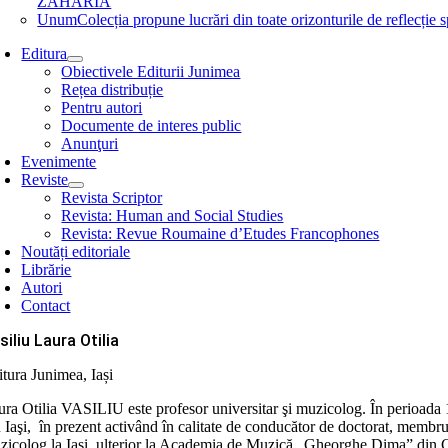
ZAHARIA
Unum
Colecția propune lucrări din toate orizonturile de refle
Editura
Obiectivele Editurii Junimea
Rețea distribuție
Pentru autori
Documente de interes public
Anunţuri
Evenimente
Reviste
Revista Scriptor
Revista: Human and Social Studies
Revista: Revue Roumaine d’Etudes Francophones
Noutăți editoriale
Librărie
Autori
Contact
siliu Laura Otilia
itura Junimea, Iași
ura Otilia VASILIU este profesor universitar şi muzicolog. În perioada 
n Iaşi, în prezent activând în calitate de conducător de doctorat, membr
icolog la Iaşi, ulterior la Academia de Muzică „Gheorghe Dima” din Cluj-