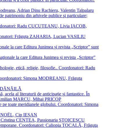
a Modreanu, Adrian Dinu Rachieru, Valentin Talpalaru
de patrimoniu din arhivele publice şi particulare;
ală. Coordonatori: Radu CUCUTEANU, Livia IACOB,
 Coordonatori: Frăguța ZAHARIA, Lucian VASILIU
ionale la care Editura Junimea și revista „Scriptor” sunt
 naţionale la care Editura Junimea și revista „Scriptor”
logie, etică, religie, filosofie.. Coordonatori: Radu
versal. Coordonatori: Simona MODREANU, Frăguţa
rina DĂNĂILĂ
 acela al literaturii de anticipație și fantastice. În
tori: Emilian MARCU, Mihai PRICOP
 de pe toate meridianele globului. Coordonatori: Simona
vier NOËL, Cip IEȘAN
natori: Cristina CENTEA, Passionaria STOICESCU
ce contemporane. Coordonatori: Caliopia TOCALĂ, Frăguţa