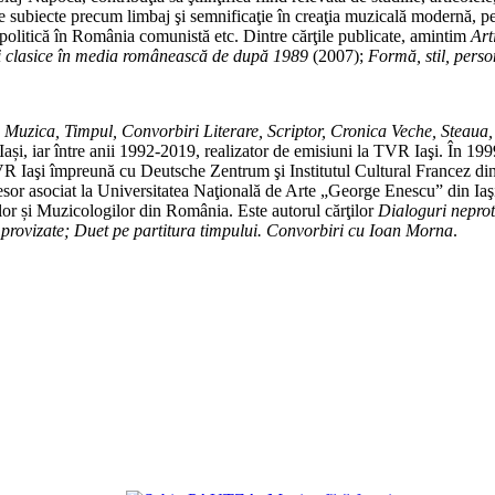
e subiecte precum limbaj şi semnificaţie în creaţia muzicală modernă, pe
 politică în România comunistă etc. Dintre cărţile publicate, amintim
Art
ii clasice în media românească de după 1989
(2007);
Formă, stil, perso
 Muzica, Timpul, Convorbiri Literare, Scriptor, Cronica Veche, Steaua,
și, iar între anii 1992-2019, realizator de emisiuni la TVR Iaşi. În 1999 a
VR Iaşi împreună cu Deutsche Zentrum şi Institutul Cultural Francez din
esor asociat la Universitatea Naţională de Arte „George Enescu” din Iaşi
lor și Muzicologilor din România. Este autorul cărţilor
Dialoguri neprot
mprovizate; Duet pe partitura timpului. Convorbiri cu Ioan Morna
.