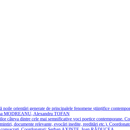
 noile orientări generate de principalele fenomene științifice contempora
Simona MODREANU, Alexandru TOFAN
titorilor câteva dintre cele mai semnificative voci poetice contempor
i (amintiri, documente relevante, evocări inedite, reeditări etc.). Co
poeți consacraţi. Coordonatori: Șerban AXINTE, Ioan RĂDUCEA