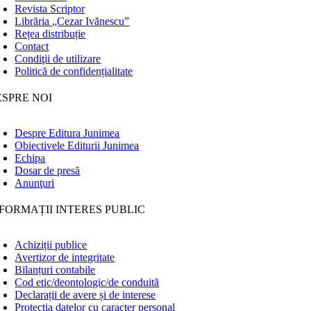
Revista Scriptor
Librăria „Cezar Ivănescu”
Rețea distribuție
Contact
Condiţii de utilizare
Politică de confidențialitate
ESPRE NOI
Despre Editura Junimea
Obiectivele Editurii Junimea
Echipa
Dosar de presă
Anunţuri
FORMAȚII INTERES PUBLIC
Achiziții publice
Avertizor de integritate
Bilanțuri contabile
Cod etic/deontologic/de conduită
Declarații de avere și de interese
Protecția datelor cu caracter personal