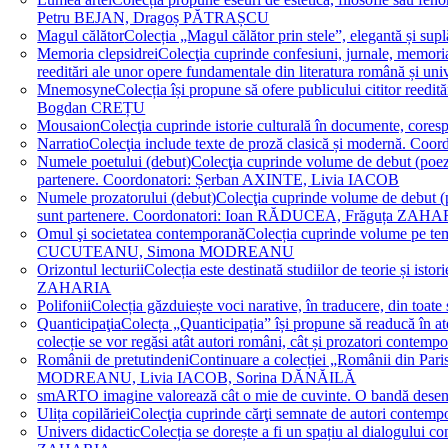
Petru BEJAN, Dragoș PĂTRAȘCU
Magul călător
Colecția „Magul călător prin stele”, elegantă și su
Memoria clepsidrei
Colecţia cuprinde confesiuni, jurnale, memorial
reeditări ale unor opere fundamentale din literatura română 
Mnemosyne
Colecția își propune să ofere publicului cititor re
Bogdan CREȚU
Mousaion
Colecţia cuprinde istorie culturală în documente, cor
Narratio
Colecţia include texte de proză clasică și modernă
Numele poetului (debut)
Colecţia cuprinde volume de debut (poezie)
partenere. Coordonatori: Șerban AXINTE, Livia IACOB
Numele prozatorului (debut)
Colecţia cuprinde volume de debut (pro
sunt partenere. Coordonatori: Ioan RĂDUCEA, Frăguța ZAH
Omul şi societatea contemporană
Colecția cuprinde volume pe teme
CUCUTEANU, Simona MODREANU
Orizontul lecturii
Colecția este destinată studiilor de teorie și i
ZAHARIA
Polifonii
Colecția găzduiește voci narative, în traducere, din 
Quanticipaţia
Colecța „Quanticipația” își propune să readucă în atenți
colecție se vor regăsi atât autori români, cât și prozatori cont
Românii de pretutindeni
Continuare a colecției „Românii din Paris
MODREANU, Livia IACOB, Sorina DĂNĂILĂ
smART
O imagine valorează cât o mie de cuvinte. O bandă des
Ulița copilăriei
Colecţia cuprinde cărţi semnate de autori contem
Univers didactic
Colecția se dorește a fi un spațiu al dialogului 