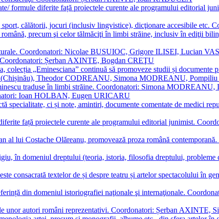
ormate/ formule diferite față proiectele curente ale programului editori
sport, călătorii, jocuri (inclusiv lingvistice), dicţionare accesibile
mba română, precum şi celor tălmăciţi în limbi străine, inclusiv în edi
i culturale. Coordonatori: Nicolae BUSUIOC, Grigore ILISEI, Lucian V
erare. Coordonatori: Șerban AXINTE, Bogdan CREŢU
ea, colecția „Eminesciana” continuă să promoveze studii și documente pri
i CIMPOI (Chișinău), Theodor CODREANU, Simona MODREANU, Pomp
 Eminescu traduse în limbi străine. Coordonatori: Simona MODREANU
oordonatori: Ioan HOLBAN, Eugen URICARU
ictă specialitate, ci și note, amintiri, documente comentate de medici 
mule diferite față proiectele curente ale programului editorial junimi
 roman al lui Costache Olăreanu, promovează proza română contempor
tigiu, în domeniul dreptului (teoria, istoria, filosofia dreptului, problem
 este consacrată textelor de și despre teatru și artelor spectacolului 
referință din domeniul istoriografiei naţionale şi internaţionale. C
tive, ale unor autori români reprezentativi. Coordonatori: Șerban AX
menologia artei, precum și monografii, albume etc., din sfera artelor în g