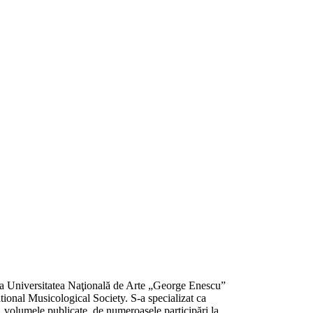
 la Universitatea Naţională de Arte „George Enescu”
ional Musicological Society. S-a specializat ca
, volumele publicate, de numeroasele participări la