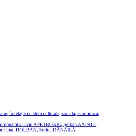
ne, în relație cu sfera culturală, socială, economică,
ane. Coordonatori: Liviu APETROAIE, Şerban AXINTE
ordonatori: Ioan HOLBAN, Sorina DĂNĂILĂ