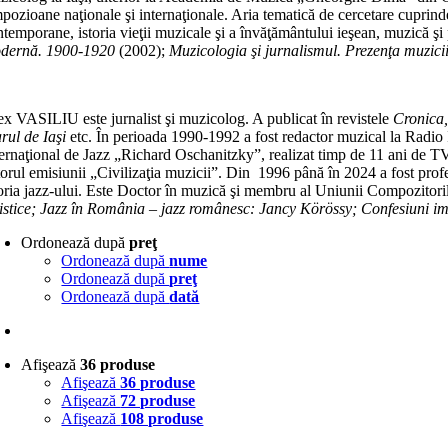
mpozioane naţionale şi internaţionale. Aria tematică de cercetare cuprind
ntemporane, istoria vieţii muzicale şi a învăţământului ieşean, muzică şi
dernă. 1900-1920
(2002);
Muzicologia şi jurnalismul. Prezenţa muzic
ex VASILIU este jurnalist şi muzicolog. A publicat în revistele
Cronica,
arul de Iaşi
etc. În perioada 1990-1992 a fost redactor muzical la Radio Ia
ternaţional de Jazz „Richard Oschanitzky”, realizat timp de 11 ani de T
torul emisiunii „Civilizaţia muzicii”. Din 1996 până în 2024 a fost prof
toria jazz-ului. Este Doctor în muzică şi membru al Uniunii Compozitori
ilistice; Jazz în România – jazz românesc: Jancy Körössy; Confesiuni i
Ordonează după
preţ
Ordonează după
nume
Ordonează după
preţ
Ordonează după
dată
Afişează
36 produse
Afişează
36 produse
Afişează
72 produse
Afişează
108 produse