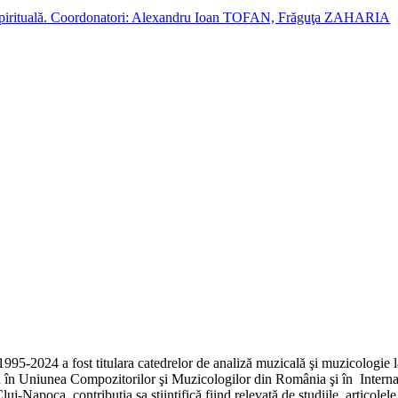
cție spirituală. Coordonatori: Alexandru Ioan TOFAN, Frăguţa ZAHARIA
1995-2024 a fost titulara catedrelor de analiză muzicală şi muzicologie
u în Uniunea Compozitorilor şi Muzicologilor din România şi în Internat
Napoca, contribuţia sa ştiinţifică fiind relevată de studiile, articolele