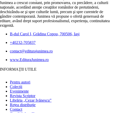
Junimea a crescut constant, prin promovarea, cu precădere, a culturii
naţionale, acordând atenţie creaţiilor românilor de pretutindeni,
deschizându-se şi spre culturile lumii, precum şi spre curentele de
gândire contemporană. Junimea vă propune o ofertă generoasă de
editare, având drept suport profesionalismul, experiența, continuitatea
exigentă.
B-dul Carol I, Grădina Copou, 700506, Iași
+40232-705837
contact@editurajunimea.ro
www.EdituraJunimea.ro
INFORMAŢII UTILE
Pentru autori
Colecţii
Evenimente
Revista Scriptor
Librăria „Cezar Ivănescu”
Rețea distribuție
Contact