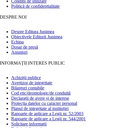
Condiţii de utilizare
Politică de confidențialitate
DESPRE NOI
Despre Editura Junimea
Obiectivele Editurii Junimea
Echipa
Dosar de presă
Anunţuri
INFORMAȚII INTERES PUBLIC
Achiziții publice
Avertizor de integritate
Bilanțuri contabile
Cod etic/deontologic/de conduită
Declarații de avere și de interese
Protecția datelor cu caracter personal
Planul de integritate al instituției
Rapoarte de aplicare a Legii nr. 52/2003
Rapoarte de aplicare a Legii nr. 544/2001
Solicitare informații