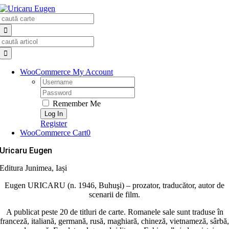
Skip
Search
to
for:
content
Search
for:
WooCommerce My Account
Username:
Password:
Remember Me
Register
WooCommerce Cart
0
Uricaru Eugen
Editura Junimea, Iași
Eugen URICARU (n. 1946, Buhuşi) – prozator, traducător, autor de
scenarii de film.
A publicat peste 20 de titluri de carte. Romanele sale sunt traduse în
franceză, italiană, germană, rusă, maghiară, chineză, vietnameză, sârbă,