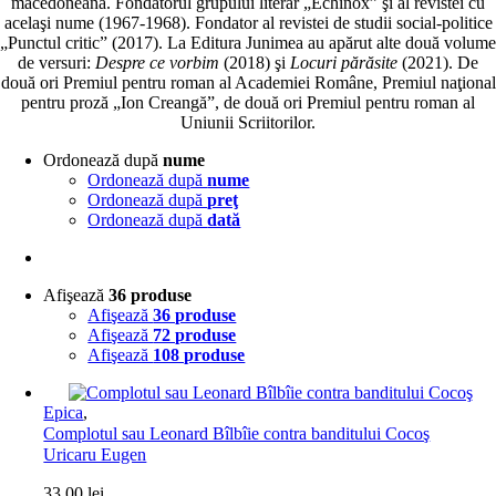
macedoneană. Fondatorul grupului literar „Echinox” şi al revistei cu
acelaşi nume (1967-1968). Fondator al revistei de studii social-politice
„Punctul critic” (2017). La Editura Junimea au apărut alte două volume
de versuri:
Despre ce vorbim
(2018) şi
Locuri părăsite
(2021). De
două ori Premiul pentru roman al Academiei Române, Premiul naţional
pentru proză „Ion Creangă”, de două ori Premiul pentru roman al
Uniunii Scriitorilor.
Ordonează după
nume
Ordonează după
nume
Ordonează după
preţ
Ordonează după
dată
Afişează
36 produse
Afişează
36 produse
Afişează
72 produse
Afişează
108 produse
Epica
,
Complotul sau Leonard Bîlbîie contra banditului Cocoş
Uricaru Eugen
33,00
lei