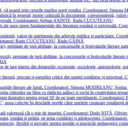
plă, vă poartă prin cerurile marilor poeți români. Coordonatori: Simon
istică în general; istorie culturală în documente, corespondență, valori 
și universală. Coordonatori: Șerban AXINTE, Radu CUCUTEANU
editări ale unor opere fundamentale din literatura română și univers
espondenţă, valori de patrimoniu din arhivele publice şi particulare.
. Coordonatori: Radu CUCUTEANU, Radu GĂINĂ
, premiate de jurii abilitate, la concursurile și festivalurile literare naţ
ză), premiate de jurii abilitate, la concursurile și festivalurile literare
ARIA
 de larg interes din domeniile: economie, sociologie, antropologie, psiho
storie literară, precum și eseurilor critice din spațiul românesc și uni
toate spațiile literare ale lumii. Coordonatori: Simona MODREANU, So
a cititorilor un filon cu rădăcini adânci și vechi în creativitatea ieșeană,
emporani ilustrativi pentru genul SF de pe toate meridianele. Coordona
”, noua colecție își deschide porțile către spiritele creatoare românești
enată valorează cât o mie de imagini. Coordonatori: Dodo NIȚĂ, Oli
porani, români şi străini, pe tema copilăriei și adolescenţei. Coordo
constructiv, flexibil și inovativ pentru teoriile și practicile pedagogi