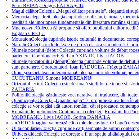
Petru BEJAN, Dragoș PĂTRAȘCU
Magul călător
Colecția „Magul călător prin stele”, elegantă și su
Memoria clepsidrei
Colecţia cuprinde confesiuni, jurnale, memorial
reeditări ale unor opere fundamentale din literatura română 
Mnemosyne
Colecția își propune să ofere publicului cititor re
Bogdan CREȚU
Mousaion
Colecţia cuprinde istorie culturală în documente, cor
Narratio
Colecţia include texte de proză clasică și modernă
Numele poetului (debut)
Colecţia cuprinde volume de debut (poezie)
partenere. Coordonatori: Șerban AXINTE, Livia IACOB
Numele prozatorului (debut)
Colecţia cuprinde volume de debut (pro
sunt partenere. Coordonatori: Ioan RĂDUCEA, Frăguța ZAH
Omul şi societatea contemporană
Colecția cuprinde volume pe teme
CUCUTEANU, Simona MODREANU
Orizontul lecturii
Colecția este destinată studiilor de teorie și i
ZAHARIA
Polifonii
Colecția găzduiește voci narative, în traducere, din 
Quanticipaţia
Colecța „Quanticipația” își propune să readucă în atenți
colecție se vor regăsi atât autori români, cât și prozatori cont
Românii de pretutindeni
Continuare a colecției „Românii din Paris
MODREANU, Livia IACOB, Sorina DĂNĂILĂ
smART
O imagine valorează cât o mie de cuvinte. O bandă des
Ulița copilăriei
Colecţia cuprinde cărţi semnate de autori contem
Univers didactic
Colecția se dorește a fi un spațiu al dialogului 