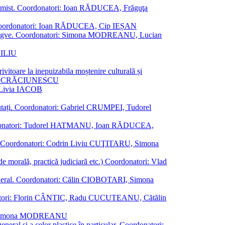
al junimist. Coordonatori: Ioan RĂDUCEA, Frăguţa
 etc. Coordonatori: Ioan RĂDUCEA, Cip IEȘAN
ţii bilingve. Coordonatori: Simona MODREANU, Lucian
ASILIU
vitoare la inepuizabila moștenire culturală și
iliu CRĂCIUNESCU
, Livia IACOB
reputați. Coordonatori: Gabriel CRUMPEI, Tudorel
st. Coordonatori: Tudorel HATMANU, Ioan RĂDUCEA,
ană. Coordonatori: Codrin Liviu CUŢITARU, Simona
e de morală, practică judiciară etc.) Coordonatori: Vlad
în general. Coordonatori: Călin CIOBOTARI, Simona
oordonatori: Florin CÂNTIC, Radu CUCUTEANU, Cătălin
INTE, Simona MODREANU
eneral și a celor plastice în particular. Coordonatori: