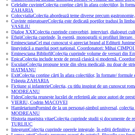
Celelalte cuvinte
Colecția conține cărți în afara colecțiilor, în f
ZAHARIA
Colocvialia
Colecţia abordează teme diverse precum gastronomie, 
Cuvinte migratoare
Colecţia este dedicată poeţilor traduşi în li
VASILIU
Dialog XXI
Colecţia cuprinde convorbiri, interviuri, dialogur
Efigii
Colecţia cuprinde, în esență, monografii și profiluri lit
Eminesciana
Cel mai cunoscut și apreciat brand al Editurii Junim
lingvistică a marelui poet național. Coordonatori: Miha
Eminesciana Bibliofil
Colecția cuprinde volume de versuri din
Epica
Colecţia include texte de proză clasică și modernă. C
Esculap
Colecția propune texte din sfera medicală, nu doar de str
HATMANU
Exit
Colecția conține cărți în afara colecțiilor, în formate/ for
Frăguţa ZAHARIA
Ficţiune şi infanterie
Colecția, cu titlu inspirat de un cunoscut
MODREANU
Fides
Colecția reunește lucrări de referință ale unor autori de pres
VIERIU, Codrin MACOVEI
Hamletarium
Pornind de la un personaj-simbol universal, colecția
MODREANU
Historia magistra vitae
Colecția cuprinde studii și documente de 
TURLIUC
Integrum
Colecția cuprinde operele integrale, în ediții defini
Lumea artei
Colecția propune eseuri de estetică, filosofie sau feno