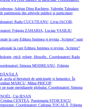
a Modreanu, Adrian Dinu Rachieru, Valentin Talpalaru
de patrimoniu din arhivele publice şi particulare;
ală. Coordonatori: Radu CUCUTEANU, Livia IACOB,
 Coordonatori: Frăguța ZAHARIA, Lucian VASILIU
ionale la care Editura Junimea și revista „Scriptor” sunt
 naţionale la care Editura Junimea și revista „Scriptor”
logie, etică, religie, filosofie.. Coordonatori: Radu
versal. Coordonatori: Simona MODREANU, Frăguţa
rina DĂNĂILĂ
 acela al literaturii de anticipație și fantastice. În
tori: Emilian MARCU, Mihai PRICOP
 de pe toate meridianele globului. Coordonatori: Simona
vier NOËL, Cip IEȘAN
natori: Cristina CENTEA, Passionaria STOICESCU
ce contemporane. Coordonatori: Caliopia TOCALĂ, Frăguţa