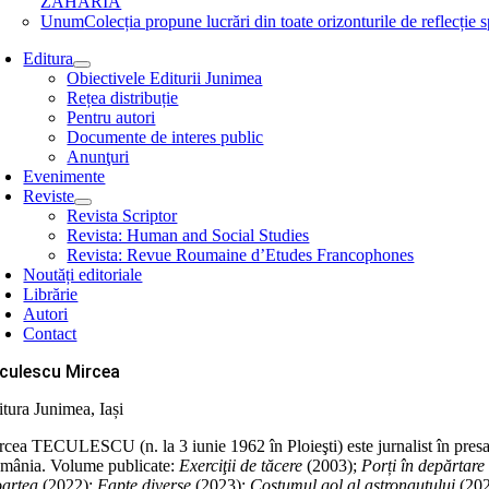
ZAHARIA
Unum
Colecția propune lucrări din toate orizonturile de refle
Editura
Obiectivele Editurii Junimea
Rețea distribuție
Pentru autori
Documente de interes public
Anunţuri
Evenimente
Reviste
Revista Scriptor
Revista: Human and Social Studies
Revista: Revue Roumaine d’Etudes Francophones
Noutăți editoriale
Librărie
Autori
Contact
culescu Mircea
itura Junimea, Iași
cea TECULESCU (n. la 3 iunie 1962 în Ploieşti) este jurnalist în presa p
mânia. Volume publicate:
Exerciţii de tăcere
(2003);
Porți în depărtare
artea
(2022);
Fapte diverse
(2023);
Costumul gol al astronautului
(20