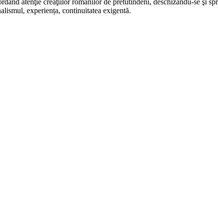
rdând atenţie creaţiilor românilor de pretutindeni, deschizându-se şi sp
alismul, experiența, continuitatea exigentă.