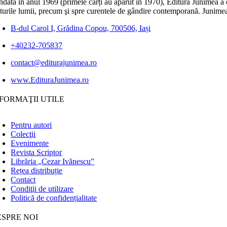
dată în anul 1969 (primele cărți au apărut în 1970), Editura Junimea a c
lturile lumii, precum şi spre curentele de gândire contemporană. Junimea
B-dul Carol I, Grădina Copou, 700506, Iași
+40232-705837
contact@editurajunimea.ro
www.EdituraJunimea.ro
FORMAŢII UTILE
Pentru autori
Colecţii
Evenimente
Revista Scriptor
Librăria „Cezar Ivănescu”
Rețea distribuție
Contact
Condiţii de utilizare
Politică de confidențialitate
ESPRE NOI