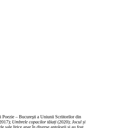
i Poezie – Bucureşti a Uniunii Scriitorilor din
2017);
Umbrele copacilor tăiați
(2020);
Jocul și
 sale lirice apar în diverse antologii și au fost