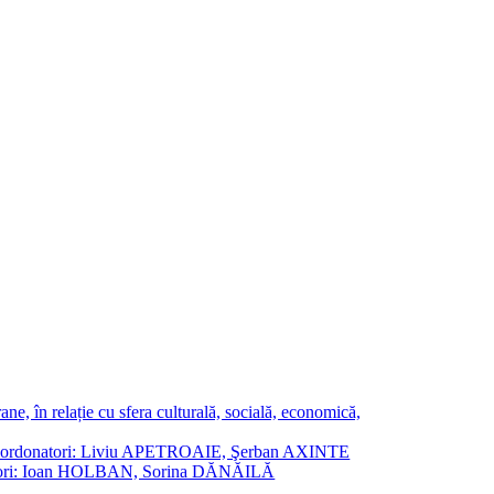
ne, în relație cu sfera culturală, socială, economică,
ane. Coordonatori: Liviu APETROAIE, Şerban AXINTE
ordonatori: Ioan HOLBAN, Sorina DĂNĂILĂ