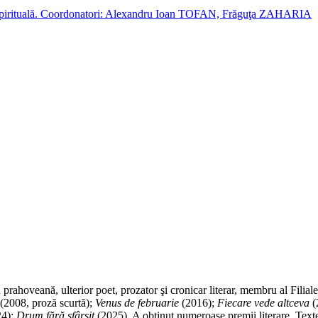
cție spirituală. Coordonatori: Alexandru Ioan TOFAN, Frăguţa ZAHARIA
rahoveană, ulterior poet, prozator şi cronicar literar, membru al Filiale
(2008, proză scurtă);
Venus de februarie
(2016);
Fiecare vede altceva
(
24);
Drum fără sfârşit
(2025). A obținut numeroase premii literare. Textele