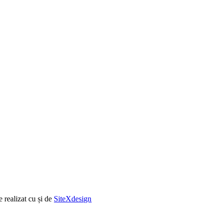
e realizat cu
și
de
SiteXdesign