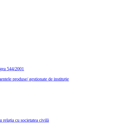
egea 544/2001
entele produse/ gestionate de instituție
relația cu societatea civilă