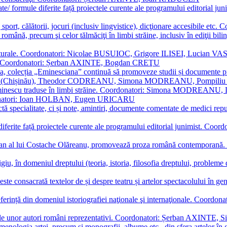
ormate/ formule diferite față proiectele curente ale programului editori
sport, călătorii, jocuri (inclusiv lingvistice), dicţionare accesibile
mba română, precum şi celor tălmăciţi în limbi străine, inclusiv în edi
i culturale. Coordonatori: Nicolae BUSUIOC, Grigore ILISEI, Lucian V
erare. Coordonatori: Șerban AXINTE, Bogdan CREŢU
ea, colecția „Eminesciana” continuă să promoveze studii și documente pri
i CIMPOI (Chișinău), Theodor CODREANU, Simona MODREANU, Pomp
 Eminescu traduse în limbi străine. Coordonatori: Simona MODREANU
oordonatori: Ioan HOLBAN, Eugen URICARU
ictă specialitate, ci și note, amintiri, documente comentate de medici 
mule diferite față proiectele curente ale programului editorial junimi
 roman al lui Costache Olăreanu, promovează proza română contempor
tigiu, în domeniul dreptului (teoria, istoria, filosofia dreptului, problem
 este consacrată textelor de și despre teatru și artelor spectacolului 
referință din domeniul istoriografiei naţionale şi internaţionale. C
tive, ale unor autori români reprezentativi. Coordonatori: Șerban AX
menologia artei, precum și monografii, albume etc., din sfera artelor în g