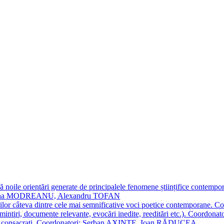
 noile orientări generate de principalele fenomene științifice contempora
Simona MODREANU, Alexandru TOFAN
titorilor câteva dintre cele mai semnificative voci poetice contempor
i (amintiri, documente relevante, evocări inedite, reeditări etc.). Co
poeți consacraţi. Coordonatori: Șerban AXINTE, Ioan RĂDUCEA