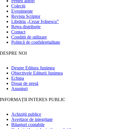
Pentru autori
Colecţii
Evenimente
Revista Scriptor
Librăria „Cezar Ivănescu”
Rețea distribuție
Contact
Condiţii de utilizare
Politică de confidențialitate
DESPRE NOI
Despre Editura Junimea
Obiectivele Editurii Junimea
Echipa
Dosar de presă
Anunţuri
INFORMAȚII INTERES PUBLIC
Achiziții publice
Avertizor de integritate
Bilanțuri contabile