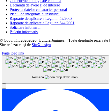
Cod etic/deontologic/de conduită
Declarații de avere și de interese
Protecția datelor cu caracter personal
Planul de integritate al instituției
Rapoarte de aplicare a Legii nr. 52/2003
Rapoarte de aplicare a Legii nr. 544/2001
Solicitare informații
Buletin informativ
© Copyright
20262026 | Editura Junimea – Toate drepturile rezervate |
Site realizat cu
și
de
SiteXdesign
Page load link
Română