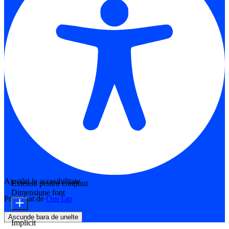
Ajustări la accesibilitate
Extensii pentru conținut
Dimensiune font
Propulsat de
OneTap
Ascunde bara de unelte
Implicit