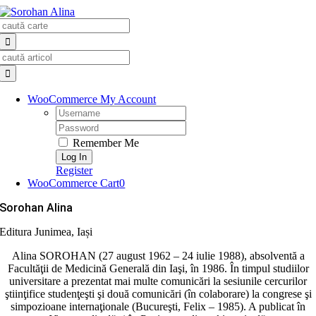
Skip
Search
to
for:
content
Search
for:
WooCommerce My Account
Username:
Password:
Remember Me
Register
WooCommerce Cart
0
Sorohan Alina
Editura Junimea, Iași
Alina SOROHAN (27 august 1962 – 24 iulie 1988), absolventă a
Facultăţii de Medicină Generală din Iaşi, în 1986. În timpul studiilor
universitare a prezentat mai multe comunicări la sesiunile cercurilor
ştiinţifice studenţeşti şi două comunicări (în colaborare) la congrese şi
simpozioane internaţionale (Bucureşti, Felix – 1985). A publicat în