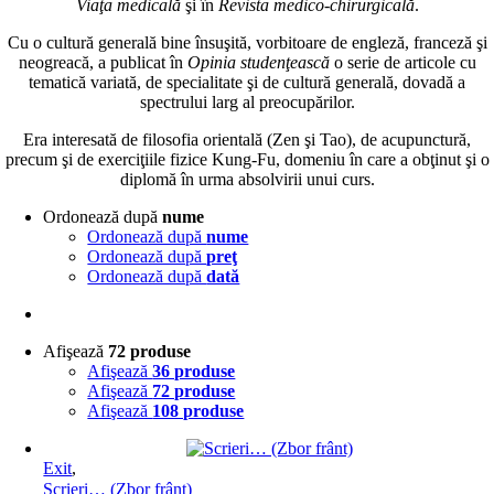
Viaţa medicală
şi în
Revista medico-chirurgicală
.
Cu o cultură generală bine însuşită, vorbitoare de engleză, franceză şi
neogreacă, a publicat în
Opinia studenţească
o serie de articole cu
tematică variată, de specialitate şi de cultură generală, dovadă a
spectrului larg al preocupărilor.
Era interesată de filosofia orientală (Zen şi Tao), de acupunctură,
precum şi de exerciţiile fizice Kung-Fu, domeniu în care a obţinut şi o
diplomă în urma absolvirii unui curs.
Ordonează după
nume
Ordonează după
nume
Ordonează după
preţ
Ordonează după
dată
Afişează
72 produse
Afişează
36 produse
Afişează
72 produse
Afişează
108 produse
Exit
,
Scrieri… (Zbor frânt)