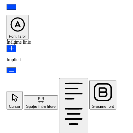
Font lizibil
Înălțime linie
Implicit
Cursor
Spațiu între litere
Grosime font