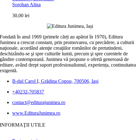
Sorohan Alina
30,00
lei
Fondată în anul 1969 (primele cărți au apărut în 1970), Editura
Junimea a crescut constant, prin promovarea, cu precădere, a culturii
naţionale, acordând atenţie creaţiilor românilor de pretutindeni,
deschizându-se şi spre culturile lumii, precum şi spre curentele de
gândire contemporană. Junimea vă propune o ofertă generoasă de
editare, având drept suport profesionalismul, experiența, continuitatea
exigentă.
B-dul Carol I, Grădina Copou, 700506, Iași
+40232-705837
contact@editurajunimea.ro
www.EdituraJunimea.ro
INFORMAŢII UTILE