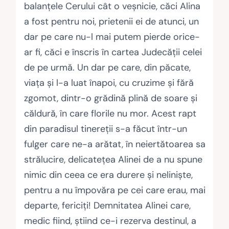
balanţele Cerului cât o veşnicie, căci Alina
a fost pentru noi, prietenii ei de atunci, un
dar pe care nu-l mai putem pierde orice-
ar fi, căci e înscris în cartea Judecăţii celei
de pe urmă. Un dar pe care, din păcate,
viaţa şi l-a luat înapoi, cu cruzime şi fără
zgomot, dintr-o grădină plină de soare şi
căldură, în care florile nu mor. Acest rapt
din paradisul tinereţii s-a făcut într-un
fulger care ne-a arătat, în neiertătoarea sa
strălucire, delicateţea Alinei de a nu spune
nimic din ceea ce era durere şi nelinişte,
pentru a nu împovăra pe cei care erau, mai
departe, fericiţi! Demnitatea Alinei care,
medic fiind, ştiind ce-i rezerva destinul, a