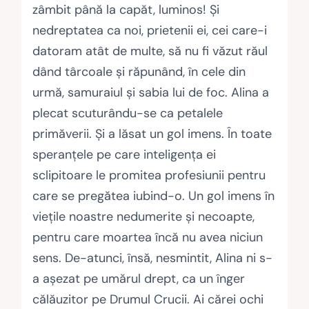
zâmbit până la capăt, luminos! Şi
nedreptatea ca noi, prietenii ei, cei care-i
datoram atât de multe, să nu fi văzut răul
dând târcoale şi răpunând, în cele din
urmă, samuraiul şi sabia lui de foc. Alina a
plecat scuturându-se ca petalele
primăverii. Şi a lăsat un gol imens. În toate
speranţele pe care inteligenţa ei
sclipitoare le promitea profesiunii pentru
care se pregătea iubind-o. Un gol imens în
vieţile noastre nedumerite şi necoapte,
pentru care moartea încă nu avea niciun
sens. De-atunci, însă, nesmintit, Alina ni s-
a aşezat pe umărul drept, ca un înger
călăuzitor pe Drumul Crucii. Ai cărei ochi