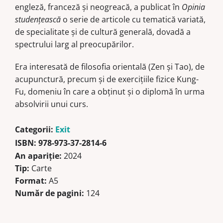
engleză, franceză şi neogreacă, a publicat în
Opinia
studenţească
o serie de articole cu tematică variată,
de specialitate şi de cultură generală, dovadă a
spectrului larg al preocupărilor.
Era interesată de filosofia orientală (Zen şi Tao), de
acupunctură, precum şi de exerciţiile fizice Kung-
Fu, domeniu în care a obţinut şi o diplomă în urma
absolvirii unui curs.
Categorii:
Exit
ISBN:
978-973-37-2814-6
An apariție:
2024
Tip:
Carte
Format:
A5
Număr de pagini:
124