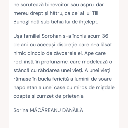
ne scrutează binevoitor sau aspru, dar
mereu drept şi hâtru, ca cei ai lui Till
Buhoglindă sub tichia lui de înţelept.
Uşa familiei Sorohan s-a închis acum 36
de ani, cu aceeaşi discreţie care n-a lăsat
nimic dincolo de zăvoarele ei. Ape care
rod, însă, în profunzime, care modelează o
stâncă cu răbdarea unei vieţi. A unei vieţi
rămase în bucla fericită a luminii de soare
napoletan a unei case cu miros de migdale
coapte şi zumzet de prietenie.
Sorina MĂCĂREANU DĂNĂILĂ