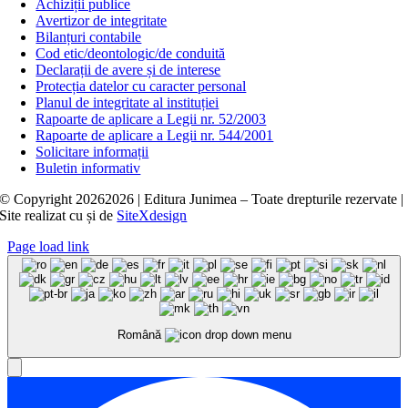
Achiziții publice
Avertizor de integritate
Bilanțuri contabile
Cod etic/deontologic/de conduită
Declarații de avere și de interese
Protecția datelor cu caracter personal
Planul de integritate al instituției
Rapoarte de aplicare a Legii nr. 52/2003
Rapoarte de aplicare a Legii nr. 544/2001
Solicitare informații
Buletin informativ
© Copyright
20262026 | Editura Junimea – Toate drepturile rezervate |
Site realizat cu
și
de
SiteXdesign
Page load link
Română