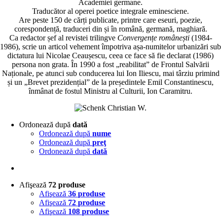
Academiei germane.
Traducător al operei poetice integrale eminesciene.
Are peste 150 de cărți publicate, printre care eseuri, poezie,
corespondență, traduceri din și în română, germană, maghiară.
Ca redactor șef al revistei trilingve
Convergențe românești
(1984-
1986), scrie un articol vehement împo­triva așa-numitelor urbanizări sub
dictatura lui Nicolae Ceaușescu, ceea ce face să fie declarat (1986)
persona non grata. În 1990 a fost „reabilitat” de Frontul Salvării
Naționale, pe atunci sub conducerea lui Ion Iliescu, mai târziu primind
și un „Brevet prezidențial” de la președintele Emil Constantinescu,
înmânat de fostul Ministru al Culturii, Ion Caramitru.
Ordonează după
dată
Ordonează după
nume
Ordonează după
preţ
Ordonează după
dată
Afişează
72 produse
Afişează
36 produse
Afişează
72 produse
Afişează
108 produse