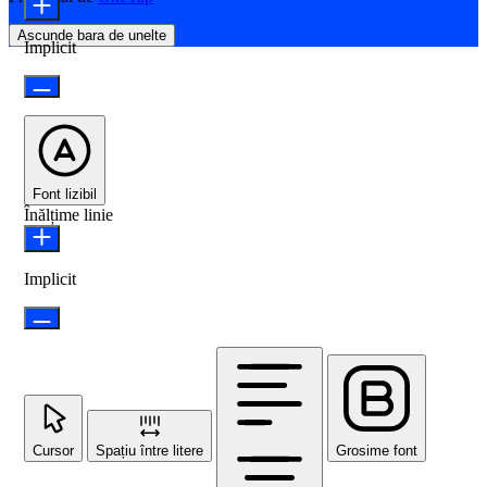
Ascunde bara de unelte
Implicit
Font lizibil
Înălțime linie
Implicit
Cursor
Spațiu între litere
Grosime font