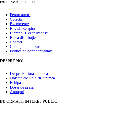
INFORMAŢII UTILE
Pentru autori
Colecţii
Evenimente
Revista Scriptor
Librăria „Cezar Ivănescu”
Rețea distribuție
Contact
Condiţii de utilizare
Politică de confidențialitate
DESPRE NOI
Despre Editura Junimea
Obiectivele Editurii Junimea
Echipa
Dosar de presă
Anunţuri
INFORMAȚII INTERES PUBLIC