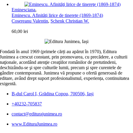
Eminesciana
,
Eminescu. Afinităţi lirice de tinereţe (1869-1874)
Coşereanu Valentin
,
Schenk Christian W.
60,00
lei
Fondată în anul 1969 (primele cărți au apărut în 1970), Editura
Junimea a crescut constant, prin promovarea, cu precădere, a culturii
naţionale, acordând atenţie creaţiilor românilor de pretutindeni,
deschizându-se şi spre culturile lumii, precum şi spre curentele de
gândire contemporană. Junimea vă propune o ofertă generoasă de
editare, având drept suport profesionalismul, experiența, continuitatea
exigentă.
B-dul Carol I, Grădina Copou, 700506, Iași
+40232-705837
contact@editurajunimea.ro
www.EdituraJunimea.ro