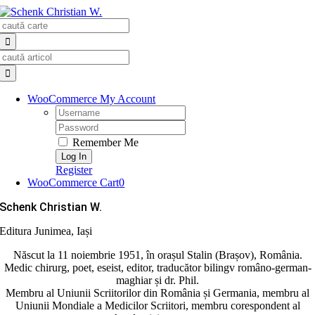
Skip
Search
to
for:
content
Search
for:
WooCommerce My Account
Username:
Password:
Remember Me
Register
WooCommerce Cart
0
Schenk Christian W.
Editura Junimea, Iași
Născut la 11 noiembrie 1951, în orașul Stalin (Brașov), România.
Medic chirurg, poet, eseist, editor, traducător bilingv româno-german-
maghiar și dr. Phil.
Membru al Uniunii Scriitorilor din România și Germania, membru al
Uniunii Mondiale a Medicilor Scrii­tori, membru corespondent al